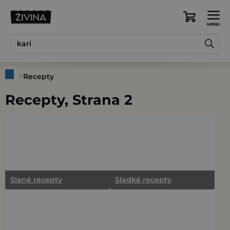
Přejít
na
Nákupní
obsah
košík
Domů
Recepty
Recepty
, Strana 2
Slané recepty
Sladké recepty