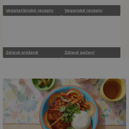
Vegetariánské recepty
Veganské recepty
Zdravé snídaně
Zdravé pečení
V
ý
p
i
s
č
l
á