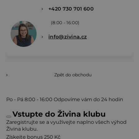
Bude vám také chutnat
+420 730 701 600
Vyzkoušejte extra tipy i další variace
Vegetariánská verze: vynechte sardinky a přidejte více
(8:00 - 16:00)
bylinek nebo pečený česnek.
Extra krémová verze: část dýně rozmixujte úplně
info@zivina.cz
dohladka.
Bude vám také chutnat
Bez laktózy: použijte rostlinnou alternativu
mascarpone.
Křupavý topping: přidejte opečené ořechy nebo
semínka.
Zpět do obchodu
Další recepty s rajčatovou omáčkou
Po - Pá
8:00 - 16:00
Odpovíme vám do 24 hodin
Vstupte do Živina klubu
Zaregistrujte se a využívejte naplno všech výhod
Živina klubu.
Získejte bonus 250 Kč
Podpořte chuť správným vybavením