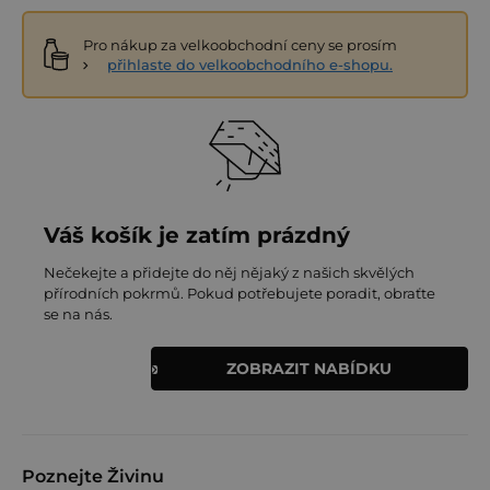
Produktový manažer a šéfkuchař Živiny
Pro nákup za velkoobchodní ceny se prosím
Bude vám také chutnat
přihlaste do velkoobchodního e-shopu.
Bude vám také chutnat
Váš košík je zatím prázdný
Tipy / variace
Nečekejte a přidejte do něj nějaký z našich skvělých
přírodních pokrmů. Pokud potřebujete poradit, obraťte
Jablka strouhejte nahrubo, buchta bude šťavnatější a
se na nás.
strukturovaná.
Špejli píchněte doprostřed: když vyjde suchá, je hotovo.
ZOBRAZIT NABÍDKU
Krém roztírejte hned po dopečení, půjde to snadno a
lépe se vsákne.
Další sladké recepty
Poznejte Živinu