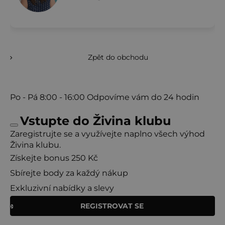
Zpět do obchodu
Po - Pá
8:00 - 16:00
Odpovíme vám do 24 hodin
Vstupte do Živina klubu
Zaregistrujte se a využívejte naplno všech výhod
Živina klubu.
Získejte bonus 250 Kč
Sbírejte body za každý nákup
Autor receptu
Exkluzivní nabídky a slevy
Dana Fráňová
markeťačka Lejaan, Kinoko
REGISTROVAT SE
Autor receptu
Ondřej Dufek