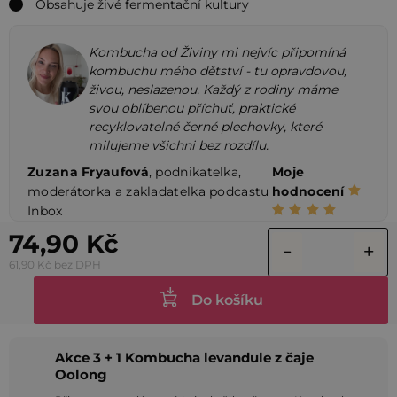
Obsahuje živé fermentační kultury
Kombucha od Živiny mi nejvíc připomíná
kombuchu mého dětství - tu opravdovou,
živou, neslazenou. Každý z rodiny máme
svou oblíbenou příchuť, praktické
recyklovatelné černé plechovky, které
milujeme všichni bez rozdílu.
Zuzana Fryaufová
, podnikatelka,
Moje
moderátorka a zakladatelka podcastu
hodnocení
Inbox
74,90 Kč
61,90 Kč bez DPH
Do košíku
Akce 3 + 1 Kombucha levandule z čaje
Oolong