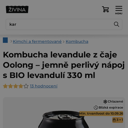
Přejít
na
Nákupní
obsah
košík
Domů
Kimchi a fermentované
Kombucha
Kombucha levandule z čaje
Oolong – jemně perlivý nápoj
s BIO levandulí 330 ml
13 hodnocení
Průměrné
hodnocení
Chlazené
produktu
Blízká expirace
je
Min. trvanlivost do 10.09.26
4,4
3 + 1
z