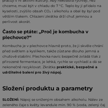
pracují v ní aktivní kultury. Aby nekvasila rychleji, než
chceme, musí být v chladu do 7 °C. Teplo by jí přidalo na
kyselosti, zvýšilo obsah CO₂ i alkoholu a obal by byl pod
větším tlakem. Chlazení zkrátka drží chuť jemnou a
perlivost akorát.
Často se ptáte: „Proč je kombucha v
plechovce?“
Kombucha je v plechovce hlavně proto, že ji skvěle chrání
před světlem a kyslíkem, takže zůstane dlouho jemná a
chuťově stabilní. Plechovka navíc bezpečně zvládá tlak z
přirozené fermentace, je lehká, rychle se vychladí a dá se
nekonečně recyklovat. Zkrátka
praktické, bezpečné a
udržitelné balení pro živý nápoj.
Složení produktu a parametry
SLOŽENÍ:
Nápoj se sníženým obsahem alkoholu. Nálev ze
zeleného čaje s květy levandule min. 90 % (voda, zelený čaj