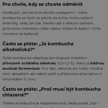
Pro chvíle, kdy se chcete odměnit
Osvěžující, jemně aromatická a elegantní – tahle
kombucha se hodí na piknik, ke knize, místo večerní
skleničky nebo jen tak. Skvěle ladí s lehkým salátem,
grilovanou zeleninou nebo rybou. Výborně doplní i tichý
moment na balkoně.
Často se ptáte: „Je kombucha
alkoholická?“
Tahle kombucha obsahuje jen stopové množství
přirozeně vzniklého alkoholu
(0,5–1,2 %), který je
běžnou
součástí fermentace
. Pro děti, těhotné ani řidiče vhodná
není, dospělým ale nabízí svěží a příjemnou alternativu k
limonádám či vínu.
Často se ptáte: „Proč musí být kombucha
chlazená?“
Tahleta kombucha je nepasterovaná, takže pořád „žije“ –