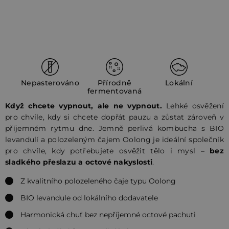
Nepasterováno
Přírodně
Lokální
fermentovaná
Když chcete vypnout, ale ne vypnout.
Lehké osvěžení
pro chvíle, kdy si chcete dopřát pauzu a zůstat zároveň v
příjemném rytmu dne. Jemně perlivá kombucha s BIO
levandulí a polozeleným čajem Oolong je ideální společník
pro chvíle, kdy potřebujete osvěžit tělo i mysl –
bez
sladkého přeslazu a octové nakyslosti
.
Z kvalitního polozeleného čaje typu Oolong
BIO levandule od lokálního dodavatele
Harmonická chuť bez nepříjemné octové pachuti