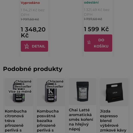
odeslání
Vyprodáno
1 321,49 Kč bez
1 114,21 Kč bez
DPH
DPH
1 797,60 Kč
1 797,60 Kč
1 599 Kč
1 348,20
Kč
DO
DETAIL
KOŠÍKU
Podobné produkty
Chlazené
Chlazené
Bestseller
Bestseller
Více za méně
Chai Latté
Kombucha
Kombucha
Jízda
aromatická
citronová
posvátná
espresso
směs koření
tráva
bazalka
blend
na hřejivý
přirozeně
přirozeně
výběrové
nápoj
perlivá s
perlivá s
zrnkové kávy