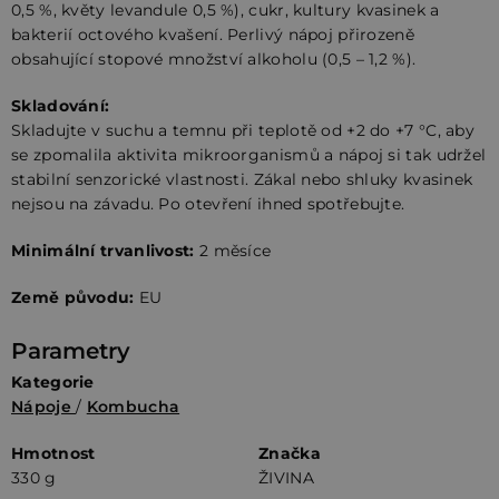
0,5 %, květy levandule 0,5 %), cukr, kultury kvasinek a
bakterií octového kvašení. Perlivý nápoj přirozeně
obsahující stopové množství alkoholu (0,5 – 1,2 %).
Skladování:
Skladujte v suchu a temnu při teplotě od +2 do +7 °C, aby
se zpomalila aktivita mikroorganismů a nápoj si tak udržel
stabilní senzorické vlastnosti. Zákal nebo shluky kvasinek
nejsou na závadu. Po otevření ihned spotřebujte.
Minimální trvanlivost:
2 měsíce
Země původu:
EU
Parametry
Kategorie
Nápoje
/
Kombucha
Hmotnost
Značka
330 g
ŽIVINA