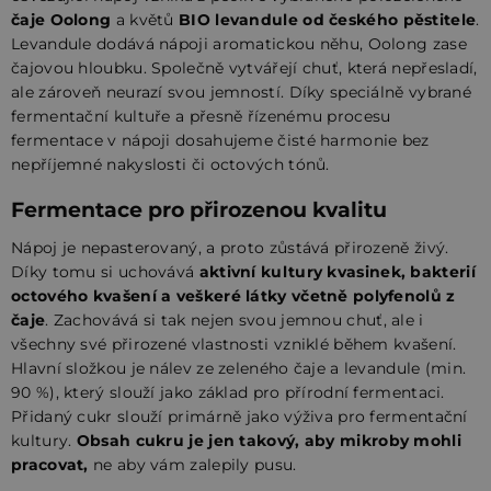
čaje Oolong
a květů
BIO levandule od českého pěstitele
.
Levandule dodává nápoji aromatickou něhu, Oolong zase
čajovou hloubku. Společně vytvářejí chuť, která nepřesladí,
ale zároveň neurazí svou jemností. Díky speciálně vybrané
fermentační kultuře a přesně řízenému procesu
fermentace v nápoji dosahujeme čisté harmonie bez
nepříjemné nakyslosti či octových tónů.
Fermentace pro přirozenou kvalitu
Nápoj je nepasterovaný, a proto zůstává přirozeně živý.
Díky tomu si uchovává
aktivní kultury kvasinek, bakterií
octového kvašení a veškeré látky včetně polyfenolů z
čaje
. Zachovává si tak nejen svou jemnou chuť, ale i
všechny své přirozené vlastnosti vzniklé během kvašení.
Hlavní složkou je nálev ze zeleného čaje a levandule (min.
90 %), který slouží jako základ pro přírodní fermentaci.
Přidaný cukr slouží primárně jako výživa pro fermentační
kultury.
Obsah cukru je jen takový, aby mikroby mohli
pracovat,
ne aby vám zalepily pusu.