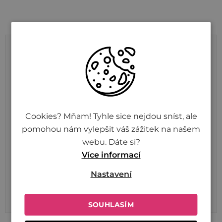
Výživové údaje na 100 g
Energetická hodnota
63 kJ / 15 kcal
Tuky
< 0,1 g
z toho nasycené mastné
< 0,01 g
Cookies? Mňam! Tyhle sice nejdou sníst, ale
kyseliny
pomohou nám vylepšit váš zážitek na našem
Sacharidy
3,7 g
webu. Dáte si?
Více informací
z toho cukry
3,6 g
Nastavení
Bílkoviny
< 0,1 g
Sůl
< 0,01 g
SOUHLASÍM