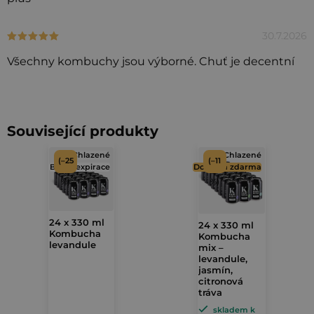
s
h
30.7.2026
Hodnocení produktu je 5 z 5 hvězdiček.
o
Všechny kombuchy jsou výborné. Chuť je decentní
d
n
o
c
Související produkty
e
Chlazené
Chlazené
(–25
(–11
n
Blízká expirace
Doprava zdarma
%)
%)
í
24 x 330 ml
24 x 330 ml
Kombucha
Kombucha
levandule
mix –
levandule,
jasmín,
citronová
tráva
skladem k