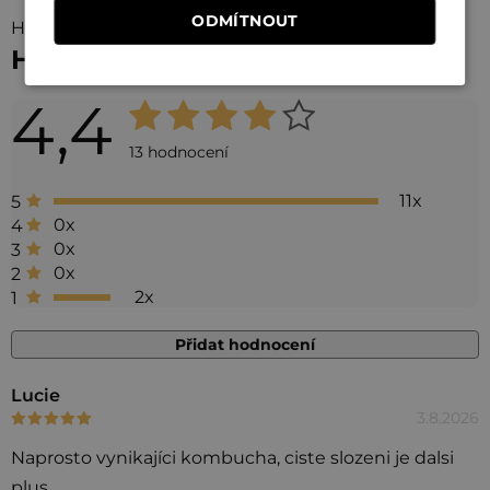
ODMÍTNOUT
Hodnocení (13)
Hodnocení produktu
4,4
Průměrné
hodnocení
13 hodnocení
produktu
11x
5
je
0x
4
4,4
0x
3
0x
2
z 5
2x
1
hvězdiček.
Přidat hodnocení
V
Lucie
3.8.2026
Hodnocení produktu je 5 z 5 hvězdiček.
ý
p
Naprosto vynikajíci kombucha, ciste slozeni je dalsi
i
plus