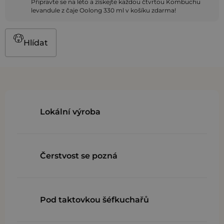
Připravte se na léto a získejte každou čtvrtou Kombuchu
levandule z čaje Oolong 330 ml v košíku zdarma!
Hlídat
Lokální výroba
Čerstvost se pozná
Pod taktovkou šéfkuchařů