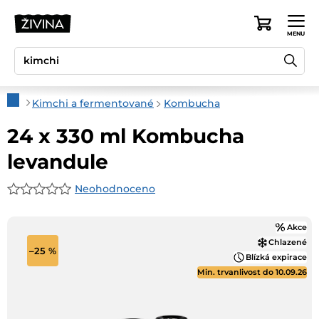
Přejít
na
Nákupní
obsah
košík
Domů
Kimchi a fermentované
Kombucha
24 x 330 ml Kombucha
levandule
Neohodnoceno
Průměrné
hodnocení
Akce
produktu
Chlazené
je
–25 %
Blízká expirace
0,0
Min. trvanlivost do 10.09.26
z
5