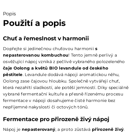
Popis
Použití a popis
Chuť a řemeslnost v harmonii
Dopřejte si jedinečnou chuťovou harmonii
s
nepasterovanou kombuchou
! Tento jemně perlivý a
osvěžující nápoj vzniká z pečlivě vybraného polozeleného
čaje Oolong a květů BIO levandule od českého
pěstitele
. Levandule dodává nápoji aromatickou něhu,
Oolong zase čajovou hloubku. Společně vytvářejí chuť,
která nezahltí sladkostí, ale potěší jemností. Díky speciálně
vybrané fermentační kultuře a přesně řízenému procesu
fermentace v nápoji dosahujeme čisté harmonie bez
nepříjemné nakyslosti či octových tónů.
Fermentace pro přirozeně živý nápoj
Nápoj je
nepasterovaný
, a proto zůstává
přirozeně živý
.