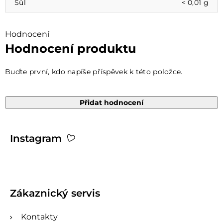
Sůl
< 0,01 g
Hodnocení
Hodnocení produktu
Buďte první, kdo napíše příspěvek k této položce.
Přidat hodnocení
Z
Instagram
á
p
a
t
Zákaznický servis
í
Kontakty