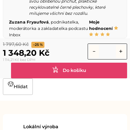
svou oblíbenou příchuť, praktické
recyklovatelné černé plechovky, které
milujeme všichni bez rozdílu.
Zuzana Fryaufová
, podnikatelka,
Moje
moderátorka a zakladatelka podcastu
hodnocení
Inbox
1 797,60 Kč
–25 %
1 348,20 Kč
1 114,21 Kč bez DPH
Do košíku
Hlídat
Lokální výroba