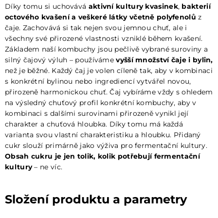
Díky tomu si uchovává
aktivní kultury kvasinek
,
bakterií
octového kvašení a veškeré látky včetně polyfenolů
z
čaje. Zachovává si tak nejen svou jemnou chuť, ale i
všechny své přirozené vlastnosti vzniklé během kvašení.
Základem naší kombuchy jsou pečlivě vybrané suroviny a
silný čajový výluh – používáme
vyšší množství čaje i bylin,
než je běžné. Každý čaj je volen cíleně tak, aby v kombinaci
s konkrétní bylinou nebo ingrediencí vytvářel novou,
přirozeně harmonickou chuť. Čaj vybíráme vždy s ohledem
na výsledný chuťový profil konkrétní kombuchy, aby v
kombinaci s dalšími surovinami přirozeně vynikl její
charakter a chuťová hloubka. Díky tomu má každá
varianta svou vlastní charakteristiku a hloubku. Přidaný
cukr slouží primárně jako výživa pro fermentační kultury.
Obsah cukru je jen tolik, kolik potřebují fermentační
kultury
– ne víc.
Složení produktu a parametry