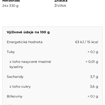
Hmotnost
Značka
24x 330 g
ŽIVINA
Výživové údaje na 100 g
Energetická hodnota
63 kJ / 15 kcal
Tuky
< 0,1 g
z toho nasycené mastné
< 0,01 g
kyseliny
Sacharidy
3,7 g
z toho cukry
3,6 g
Bílkoviny
< 0,1 g