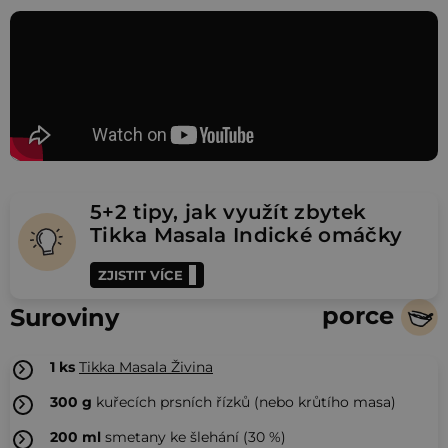
5+2 tipy, jak využít zbytek
Tikka Masala Indické omáčky
ZJISTIT VÍCE
porce
Suroviny
1
ks
Tikka Masala Živina
300
g
kuřecích prsních řízků (nebo krůtího masa)
200
ml
smetany ke šlehání (30 %)