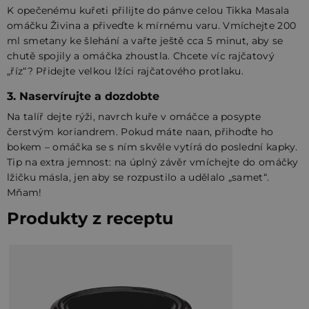
K opečenému kuřeti přilijte do pánve celou Tikka Masala
omáčku Živina a přiveďte k mírnému varu. Vmíchejte 200
ml smetany ke šlehání a vařte ještě cca 5 minut, aby se
chutě spojily a omáčka zhoustla. Chcete víc rajčatový
„říz“? Přidejte velkou lžíci rajčatového protlaku.
3. Naservírujte a dozdobte
Na talíř dejte rýži, navrch kuře v omáčce a posypte
čerstvým koriandrem. Pokud máte naan, přihoďte ho
bokem – omáčka se s ním skvěle vytírá do poslední kapky.
Tip na extra jemnost: na úplný závěr vmíchejte do omáčky
lžičku másla, jen aby se rozpustilo a udělalo „samet“.
Mňam!
Produkty z receptu