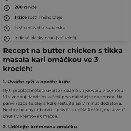
200
g
rýže
1
lžíce
rostlinného oleje
hrst čerstvého koriandru
indické placky naan (volitelné)
Recept na butter chicken s tikka
masala kari omáčkou ve 3
krocích:
1. Uvařte rýži a opečte kuře
Rýži propláchněte a uvařte (ideálně v rýžovaru v poměru
1:1 s vodou). Mezitím kuřecí prsa nakrájejte na sousta. Na
pánvi rozpalte olej a kuře restujte asi 7 minut dozlatova.
Nechte ho chytit barvu – právě ta udělá finální „masovou“
chuť i v krémové omáčce.
2. Udělejte krémovou omáčku