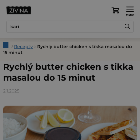
Přejít
na
Nákupní
obsah
košík
Domů
Recepty
Rychlý butter chicken s tikka masalou do
15 minut
Rychlý butter chicken s tikka
masalou do 15 minut
2.1.2025