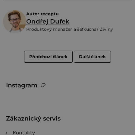
Autor receptu
Ondřej Dufek
Produktový manažer a šéfkuchař Živiny
Předchozí článek
Další článek
Z
Instagram
á
p
a
t
Zákaznický servis
í
Kontakty