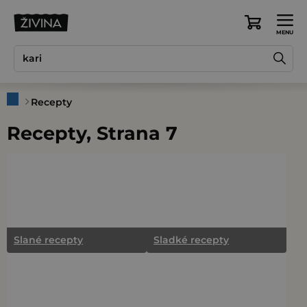
Přejít
na
Nákupní
obsah
košík
Domů
Recepty
Recepty
, Strana 7
Slané recepty
Sladké recepty