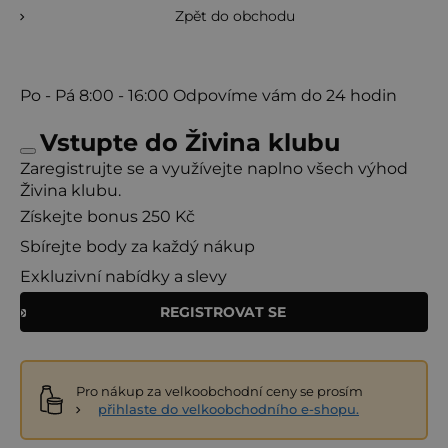
Produktový manažer a šéfkuchař Živiny
Zpět do obchodu
Po - Pá
8:00 - 16:00
Odpovíme vám do 24 hodin
Vstupte do Živina klubu
Zaregistrujte se a využívejte naplno všech výhod
Živina klubu.
Získejte bonus 250 Kč
Sbírejte body za každý nákup
Vyzkoušejte další variace
Exkluzivní nabídky a slevy
Zeleninu opravdu nechte chytit barvu: udělá „tažený“
dojem i bez dlouhého vaření.
REGISTROVAT SE
Sezamový olej dávejte až na konec: vůně zůstane
výrazná.
Pro křupavý kontrast přidejte navrch jarní cibulku nebo
Pro nákup za velkoobchodní ceny se prosím
sezam.
přihlaste do velkoobchodního e-shopu.
Další recepty s Pesto Shiitake