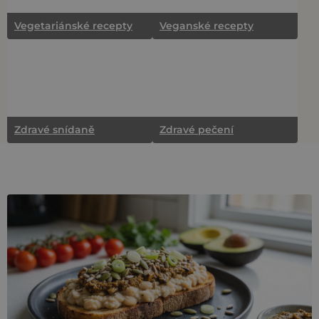
Vegetariánské recepty
Veganské recepty
Zdravé snídaně
Zdravé pečení
V
ý
p
i
s
č
l
á