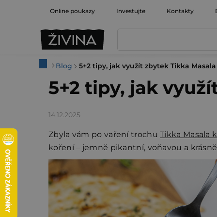
Přejít
Online poukazy
Investujte
Kontakty
na
obsah
Domů
Blog
5+2 tipy, jak využít zbytek Tikka Masa
5+2 tipy, jak vyu
14.12.2025
Zbyla vám po vaření trochu
Tikka Masala k
koření – jemně pikantní, voňavou a krásně 