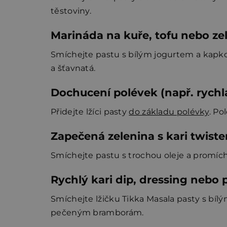
těstoviny.
Marináda na kuře, tofu nebo ze
Smíchejte pastu s bílým jogurtem a kapkou
a šťavnatá.
Dochucení polévek (např. rychlá
Přidejte lžíci pasty
do základu polévky
. Po
Zapečená zelenina s kari twist
Smíchejte pastu s trochou oleje a promíche
Rychlý kari dip, dressing neb
Smíchejte lžičku Tikka Masala pasty s bí
pečeným bramborám.