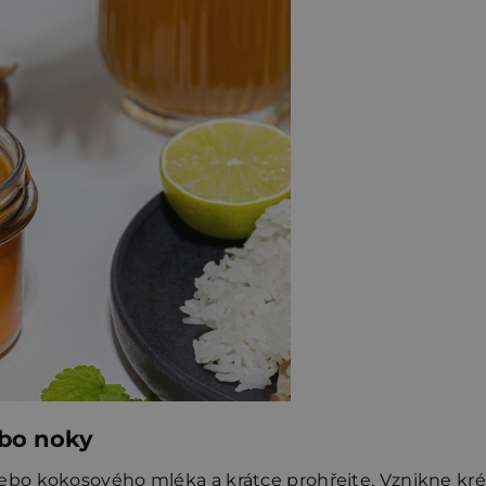
ebo noky
nebo
kokosového mléka
a krátce prohřejte. Vznikne k