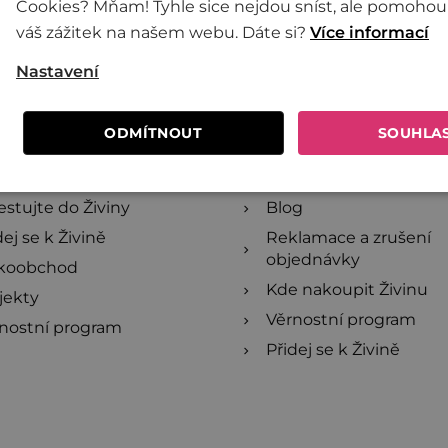
Cookies? Mňam! Tyhle sice nejdou sníst, ale pomohou
váš zážitek na našem webu. Dáte si?
Více informací
Nastavení
 Živina
Dále pro vás má
ODMÍTNOUT
SOUHLA
ivině
Online poukazy
lečně proti plýtvání
Recepty
estujte do Živiny
Blog
dej se k Živině
Reklamace a zrušení
objednávky
lkoobchod
Kde nakoupit Živinu
jekty
Věrnostní program
nostní program
Přidej se k Živině