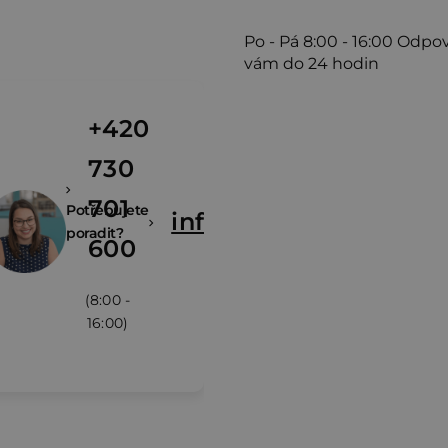
Po - Pá
8:00 - 16:00
Odpo
vám do 24 hodin
+420
730
701
Potřebujete
info@zivina.cz
poradit?
600
(8:00 -
16:00)