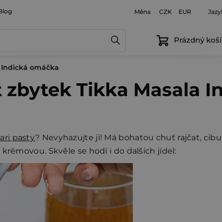
Blog
Měna
Jazy
CZK
EUR
Prázdný koší
la Indická omáčka
žít zbytek Tikka Masala
ari pasty
? Nevyhazujte ji! Má bohatou chuť rajčat, cib
krémovou. Skvěle se hodí i do dalších jídel: