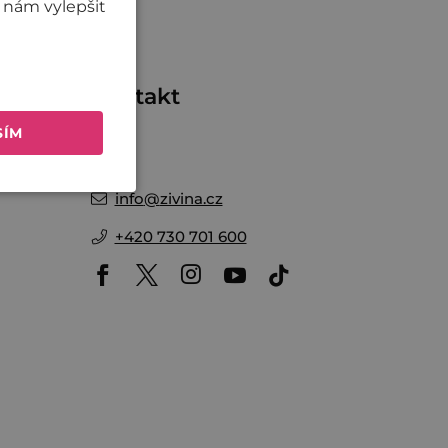
 nám vylepšit
me
Kontakt
SÍM
Nikol
info
@
zivina.cz
+420 730 701 600