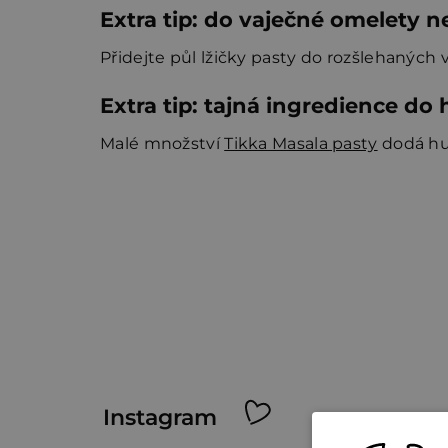
Extra tip: do vaječné omelety 
Přidejte půl lžičky pasty do rozšlehaných 
Extra tip: tajná ingredience d
Malé množství
Tikka Masala pasty
dodá hum
Z
Instagram
á