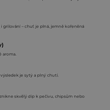
i grilování – chuť je plná, jemně kořeněná
y)
é aroma.
ýsledek je sytý a plný chutí.
Vznikne skvělý dip k pečivu, chipsům nebo