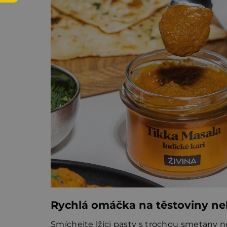
Rychlá omáčka na těstoviny n
Smíchejte lžíci pasty s trochou smetany 