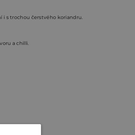
í i s trochou čerstvého koriandru.
ru a chilli.