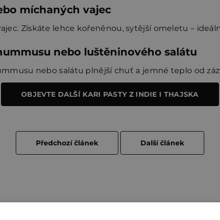
nebo míchaných vajec
vajec. Získáte lehce kořeněnou, sytější omeletu – ideáln
o hummusu nebo luštěninového salátu
musu nebo salátu plnější chuť a jemné teplo od zázvo
OBJEVTE DALŠÍ KARI PASTY Z INDIE I THAJSKA
Předchozí článek
Další článek