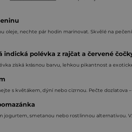
leninu
 oleje, nechte pár hodin marinovat. Skvělé na pečení 
 indická polévka z rajčat a červené čočk
lévka získá krásnou barvu, lehkou pikantnost a exotick
em
jte s květákem, dýní nebo cizrnou. Pečte dozlatova – v
o pomazánka
lým jogurtem, smetanou nebo rostlinnou alternativou. 