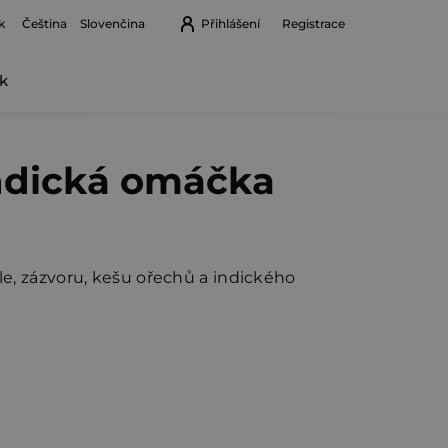
k
Přihlášení
Registrace
Čeština
Slovenčina
k
Nákupní
košík
 Indická omáčka
ule, zázvoru, kešu ořechů a indického