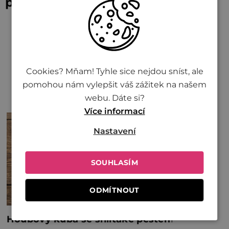
pro váš sváteční stůl
Houbový kuba – ječné kroupy s houbami
Lahodné a zdravé sušenky s džemem do 30
minut
Raw mandlové košíčky s kakaovo-kávovou
Cookies? Mňam! Tyhle sice nejdou sníst, ale
náplní
pomohou nám vylepšit váš zážitek na našem
Moderní chlebíčky
webu. Dáte si?
Více informací
Nastavení
SOUHLASÍM
ODMÍTNOUT