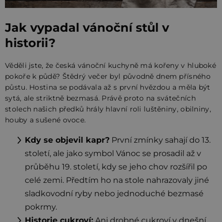
Jak vypadal vánoční stůl v
historii?
Věděli jste, že česká vánoční kuchyně má kořeny v hluboké
pokoře k půdě? Štědrý večer byl původně dnem přísného
půstu. Hostina se podávala až s první hvězdou a měla být
sytá, ale striktně bezmasá. Právě proto na svátečních
stolech našich předků hrály hlavní roli luštěniny, obilniny,
houby a sušené ovoce.
Kdy se objevil kapr?
První zmínky sahají do 13.
století, ale jako symbol Vánoc se prosadil až v
průběhu 19. století, kdy se jeho chov rozšířil po
celé zemi. Předtím ho na stole nahrazovaly jiné
sladkovodní ryby nebo jednoduché bezmasé
pokrmy.
Historie cukroví:
Ani drobné cukroví v dnešní