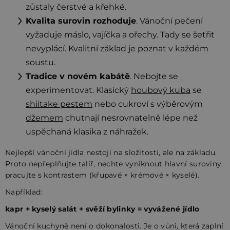
zůstaly čerstvé a křehké.
Kvalita surovin rozhoduje
. Vánoční pečení
vyžaduje máslo, vajíčka a ořechy. Tady se šetřit
nevyplácí. Kvalitní základ je poznat v každém
soustu.
Tradice v novém kabátě
. Nebojte se
experimentovat. Klasický
houbový kuba
se
shiitake pestem
nebo cukroví s výběrovým
džemem
chutnají nesrovnatelně lépe než
uspěchaná klasika z náhražek.
Nejlepší vánoční jídla nestojí na složitosti, ale na základu.
Proto nepřeplňujte talíř, nechte vyniknout hlavní suroviny,
pracujte s kontrastem (křupavé × krémové × kyselé).
Například:
kapr + kyselý salát + svěží bylinky = vyvážené jídlo
Vánoční kuchyně není o dokonalosti. Je o vůni, která zaplní