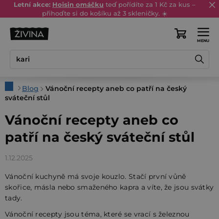
Přejít
Letní akce:
Hoisin omáčku
teď pořídíte za 1 Kč za kus –
přihoďte si do košíku až 3 skleničky. ☀️
na
obsah
Nákupní
košík
Domů
Blog
Vánoční recepty aneb co patří na český
sváteční stůl
Vánoční recepty aneb co
patří na český sváteční stůl
1.12.2025
Vánoční kuchyně má svoje kouzlo. Stačí první vůně
skořice, másla nebo smaženého kapra a víte, že jsou svátky
tady.
Vánoční recepty jsou téma, které se vrací s železnou