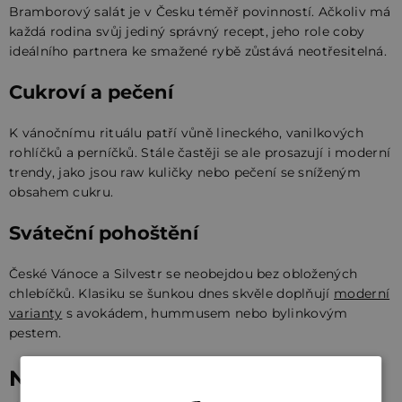
Bramborový salát je v Česku téměř povinností. Ačkoliv má
každá rodina svůj jediný správný recept, jeho role coby
ideálního partnera ke smažené rybě zůstává neotřesitelná.
Cukroví a pečení
K vánočnímu rituálu patří vůně lineckého, vanilkových
rohlíčků a perníčků. Stále častěji se ale prosazují i moderní
trendy, jako jsou raw kuličky nebo pečení se sníženým
obsahem cukru.
Sváteční pohoštění
České Vánoce a Silvestr se neobejdou bez obložených
chlebíčků. Klasiku se šunkou dnes skvěle doplňují
moderní
varianty
s avokádem, hummusem nebo bylinkovým
pestem.
Naše oblíbené vánoční recepty