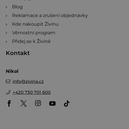
Blog
Reklamace a zrušení objednávky
Kde nakoupit Živinu
Věrnostní program
Přidej se k Živině
Kontakt
Nikol
info
@
zivina.cz
+420 730 701 600