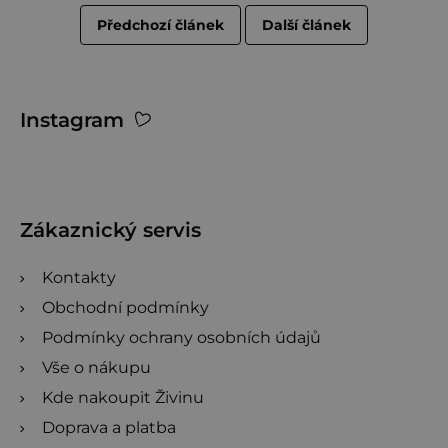
Předchozí článek
Další článek
Z
Instagram
á
p
a
t
Zákaznický servis
í
Kontakty
Obchodní podmínky
Podmínky ochrany osobních údajů
Vše o nákupu
Kde nakoupit Živinu
Doprava a platba