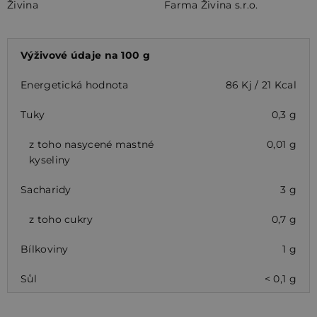
Živina
Farma Živina s.r.o.
Výživové údaje na 100 g
Energetická hodnota
86 Kj / 21 Kcal
Tuky
0,3 g
z toho nasycené mastné
0,01 g
kyseliny
Sacharidy
3 g
z toho cukry
0,7 g
Bílkoviny
1 g
Sůl
< 0,1 g