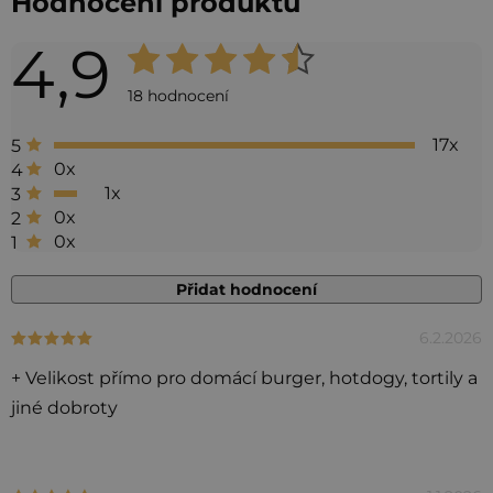
Hodnocení produktu
4,9
Průměrné
hodnocení
18 hodnocení
produktu
17x
5
je
0x
4
4,9
1x
3
0x
2
z 5
0x
1
hvězdiček.
Přidat hodnocení
6.2.2026
Hodnocení produktu je 5 z 5 hvězdiček.
V
ý
+ Velikost přímo pro domácí burger, hotdogy, tortily a
p
jiné dobroty
i
s
h