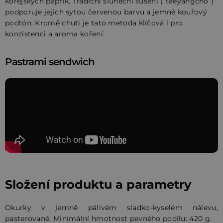
korejských paprik. Tradiční sluneční sušení (“taeyangcho”)
podporuje jejich sytou červenou barvu a jemně kouřový
podtón. Kromě chuti je tato metoda klíčová i pro
konzistenci a aroma koření.
Pastrami sendwich
Složení produktu a parametry
Okurky v jemně pálivém sladko-kyselém nálevu,
pasterované. Minimální hmotnost pevného podílu: 420 g.