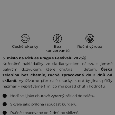
České okurky
Bez
Ruční výroba
konzervantů
3. místo na Pickles Prague Festivalu 2025
🥉
Kořeněné nakládačky ve sladkokyselém nálevu s jemně
pálivým dozvukem, které chutnají i dětem.
Česká
zelenina bez chemie
,
ručně zpracovaná do 2 dnů od
sklizně
. Využíváme přerostlé okurky, které by jinak přišly
nazmar – neplýtváme tím, co má pořád chuť i hodnotu.
Hodí se i jako chuťově výrazný základ do salátu.
Skvělé jako příloha i součást burgeru.
Ručně zpracované do 2 dnů od sklizně.