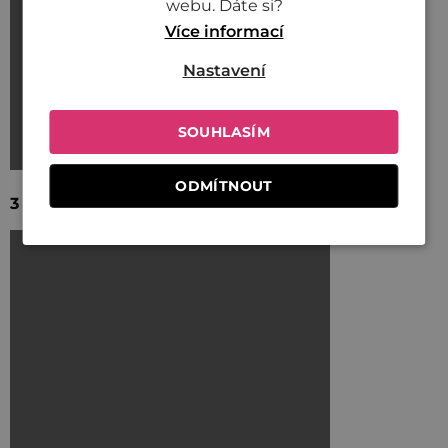
webu. Dáte si?
Více informací
Nastavení
SOUHLASÍM
ODMÍTNOUT
3 verze těch nejlepších Hot-Dogů