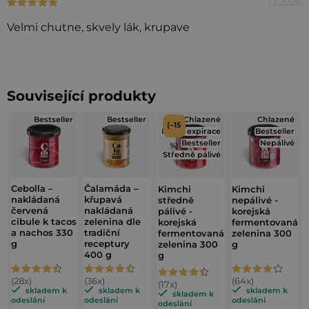
1.1.2026
Hodnocení produktu je 5 z 5 hvězdiček.
o
Velmi chutne, skvely lák, krupave
d
n
o
c
Související produkty
e
Bestseller
Bestseller
Chlazené
Chlazené
(–15
n
Blízká expirace
Bestseller
Bestseller
Nepálivé
í
%)
Středně pálivé
Cebolla –
Čalamáda –
Kimchi
Kimchi
nakládaná
křupavá
středně
nepálivé -
červená
nakládaná
pálivé -
korejská
cibule k tacos
zelenina dle
korejská
fermentovaná
a nachos 330
tradiční
fermentovaná
zelenina 300
g
receptury
zelenina 300
g
400 g
g
Průměrné
Průměrné
Průměrné
Průměrné
hodnocení
hodnocení
hodnocení
skladem k
skladem k
skladem k
hodnocení
skladem k
odeslání
odeslání
odeslání
odeslání