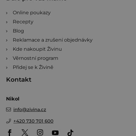
Online poukazy
Recepty
Blog
Reklamace a zrušení objednávky
Kde nakoupit Živinu
Věrnostní program
Přidej se k Živině
Kontakt
Nikol
info
@
zivina.cz
+420 730 701 600