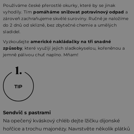
Používáme české přerostlé okurky, které by se jinak
vyhodily. Tím
pomáháme snižovat potravinový odpad
a
zároveň zachraňujeme skvělé suroviny. Ručně je naložíme
do 2 dnů od sklizně, bez zbytečné chemie a umělých
sladidel.
Vyzkoušejte
americké nakládačky na tři snadné
způsoby
, které využijí jejich sladkokyselou, kořeněnou a
jemně pálivou chuť naplno. Mňam!
TIP
Sendvič s pastrami
Na opečený kváskový chléb dejte lžičku dijonské
hořčice a trochu majonézy. Navrstvěte několik plátků