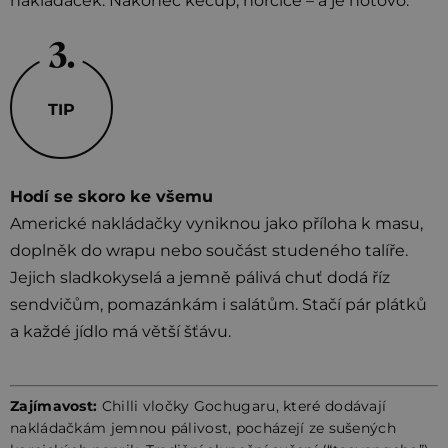
nakládaček. Nakonec kečup, hořčice – a je hotovo.
TIP
Hodí se skoro ke všemu
Americké nakládačky vyniknou jako příloha k masu,
doplněk do wrapu nebo součást studeného talíře.
Jejich sladkokyselá a jemně pálivá chuť dodá říz
sendvičům, pomazánkám i salátům. Stačí pár plátků
a každé jídlo má větší šťávu.
Zajímavost:
Chilli vločky Gochugaru, které dodávají
nakládačkám jemnou pálivost, pocházejí ze sušených