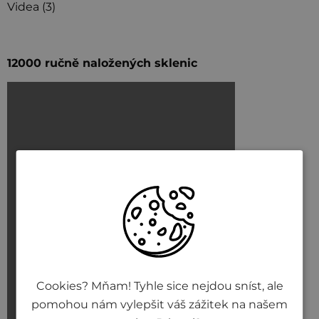
Videa (3)
12000 ručně naložených sklenic
Cookies? Mňam! Tyhle sice nejdou sníst, ale
pomohou nám vylepšit váš zážitek na našem