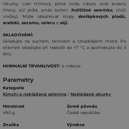
Okurky, cukr třtinový, pitná voda, cibule, ocet kvasný
lihový, sůl jedlá, směs koření (
hořčičné semínko
, chilli
vločky). Může obsahovat stopy
skořápkových plodů,
arašídů, sezamu, celeru
a
sóji.
SKLADOVÁNÍ:
Skladujte na suchém, temném a chladnějším místě. Po
otevření skladujte při teplotě do +7 °C a spotřebujte do 3
dnů.
MINIMÁLNÍ TRVANLIVOST:
4 měsíce.
Parametry
Kategorie
Kimchi a nakládaná zelenina
/
Nakládané okurky
Hmotnost
Země původu
490 g
Česká republika
Značka
Výrobce