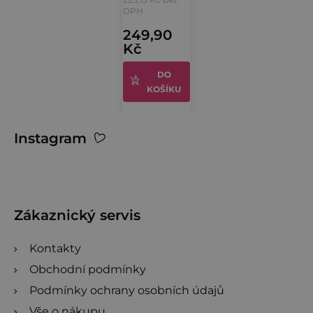
je
DPH
4,0
249,90
Kč
z
5
DO
hvězdiček.
KOŠÍKU
Z
Instagram
á
p
a
t
Zákaznický servis
í
Kontakty
Obchodní podmínky
Podmínky ochrany osobních údajů
Vše o nákupu