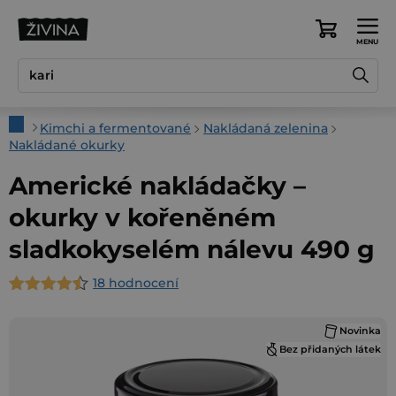
Přejít
na
Nákupní
obsah
košík
Domů
Kimchi a fermentované
Nakládaná zelenina
Nakládané okurky
Americké nakládačky –
okurky v kořeněném
sladkokyselém nálevu 490 g
18 hodnocení
Průměrné
hodnocení
Novinka
produktu
Bez přidaných látek
je
4,9