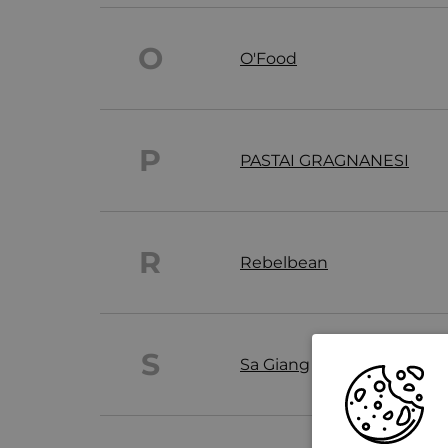
O
O'Food
P
PASTAI GRAGNANESI
R
Rebelbean
S
Sa Giang