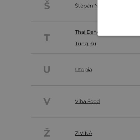
Š
Štěpán Návrat
Thai Dancer
T
Tung Ku
U
Utopia
V
Viha Food
Ž
ŽIVINA