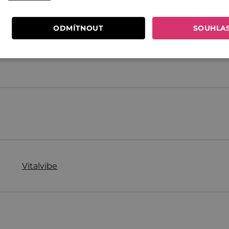
ODMÍTNOUT
SOUHLA
Tilda
TRM
Vitalvibe