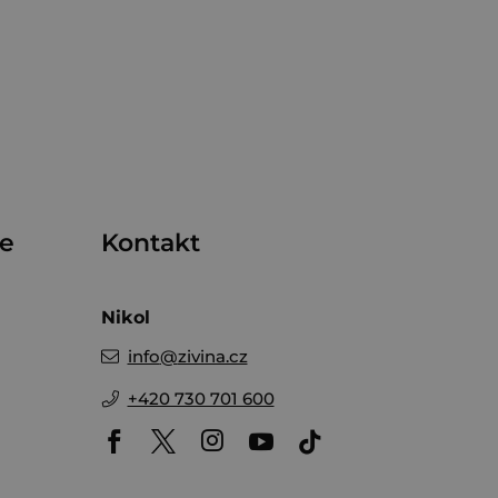
me
Kontakt
Nikol
info
@
zivina.cz
+420 730 701 600