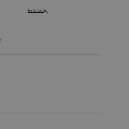
Foreway
d