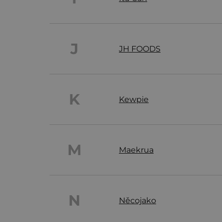
J
JH FOODS
K
Kewpie
M
Maekrua
N
Něcojako