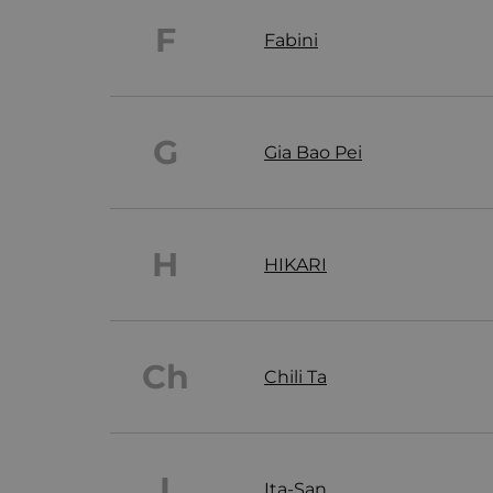
F
Fabini
G
Gia Bao Pei
H
HIKARI
Ch
Chili Ta
I
Ita-San