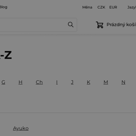
Blog
Měna
Jazy
CZK
EUR
Prázdný koší
-Z
G
H
Ch
I
J
K
M
N
Ayuko