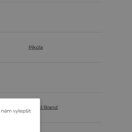
Pikola
Squid Brand
 nám vylepšit