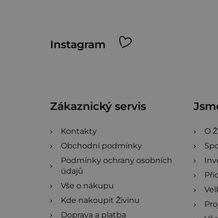
Z
Instagram
á
p
a
Zákaznický servis
Jsme
t
í
Kontakty
O Ž
Obchodní podmínky
Spo
Podmínky ochrany osobních
Inv
údajů
Při
Vše o nákupu
Ve
Kde nakoupit Živinu
Pro
Doprava a platba