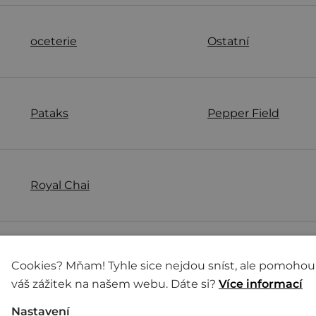
oceterie
Ostatní
Pataks
Pepper Field
Royal Chai
Soubry
Spring Happiness
Cookies? Mňam! Tyhle sice nejdou sníst, ale pomohou
váš zážitek na našem webu. Dáte si?
Více informací
Nastavení