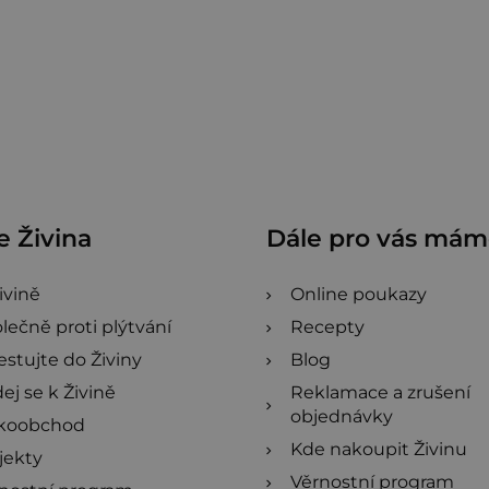
 Živina
Dále pro vás má
ivině
Online poukazy
lečně proti plýtvání
Recepty
estujte do Živiny
Blog
dej se k Živině
Reklamace a zrušení
objednávky
lkoobchod
Kde nakoupit Živinu
jekty
Věrnostní program