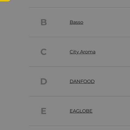
B
Basso
C
City Aroma
D
DANFOOD
E
EAGLOBE