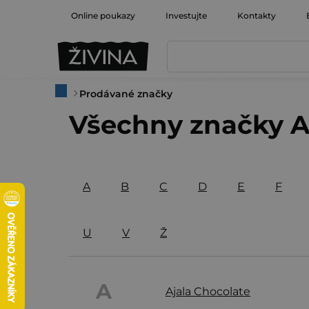
Přejít
Online poukazy
Investujte
Kontakty
na
obsah
Domů
Prodávané značky
Všechny značky A
A
B
C
D
E
F
U
V
Ž
A
Ajala Chocolate