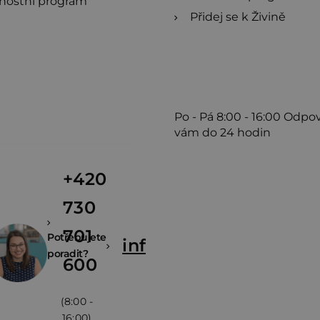
nostní program
Přidej se k Živině
Po - Pá
8:00 - 16:00
Odpo
vám do 24 hodin
+420
730
701
Potřebujete
info@zivina.cz
poradit?
600
(8:00 -
16:00)