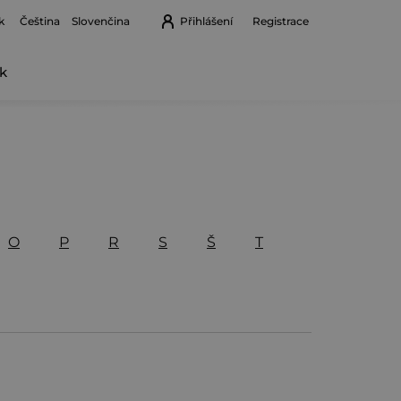
k
Přihlášení
Registrace
Čeština
Slovenčina
k
Nákupní
košík
O
P
R
S
Š
T