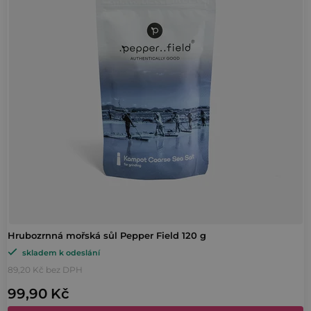
i
p
s
r
p
o
r
d
o
u
d
k
u
t
k
ů
t
ů
Hrubozrnná mořská sůl Pepper Field 120 g
skladem k odeslání
89,20 Kč bez DPH
99,90 Kč