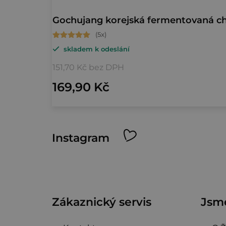
k
t
Gochujang korejská fermentovaná chil
Průměrné
ů
skladem k odeslání
hodnocení
produktu
151,70 Kč bez DPH
je
169,90 Kč
5,0
z
5
Z
hvězdiček.
Instagram
á
p
a
Zákaznický servis
Jsme
t