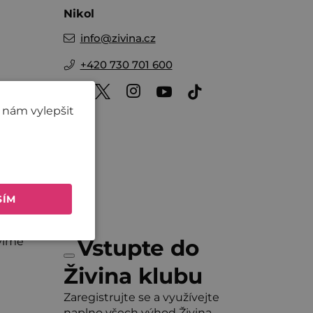
Nikol
info
@
zivina.cz
+420 730 701 600
 nám vylepšit
SÍM
víme
Vstupte do
Živina klubu
Zaregistrujte se a využívejte
naplno všech výhod Živina