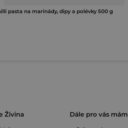
li pasta na marinády, dipy a polévky 500 g
O
v
l
á
d
a
 Živina
Dále pro vás má
c