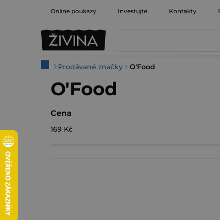
Přejít
Online poukazy
Investujte
Kontakty
na
obsah
Domů
Prodávané značky
O'Food
O'Food
Cena
169
Kč