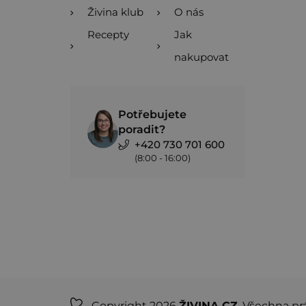
Živina klub
O nás
Recepty
Jak
nakupovat
Potřebujete
poradit?
+420 730 701 600
(8:00 - 16:00)
Copyright 2026
ŽIVINA.CZ
. Všechna pr