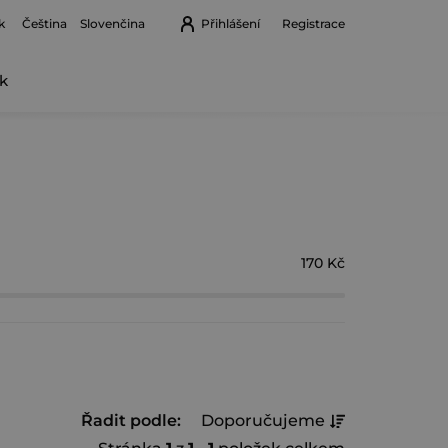
k
Přihlášení
Registrace
Čeština
Slovenčina
k
Nákupní
košík
170
Kč
Ř
Řadit podle:
Doporučujeme