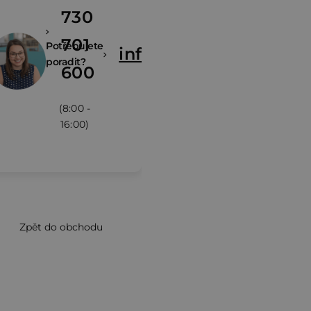
730
701
Potřebujete
info@zivina.cz
poradit?
600
(8:00 -
16:00)
Zpět do obchodu