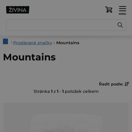
Přejít
na
Nákupní
obsah
košík
Domů
Prodávané značky
Mountains
Mountains
Ř
Řadit podle:
Stránka
1
z
1
-
1
položek celkem
a
z
V
e
ý
n
p
í