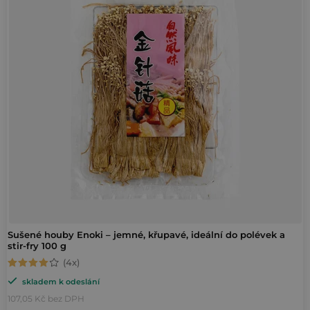
i
p
s
r
p
o
r
d
o
u
d
k
u
t
k
ů
t
ů
Sušené houby Enoki – jemné, křupavé, ideální do polévek a
stir-fry 100 g
Průměrné
skladem k odeslání
hodnocení
107,05 Kč bez DPH
produktu