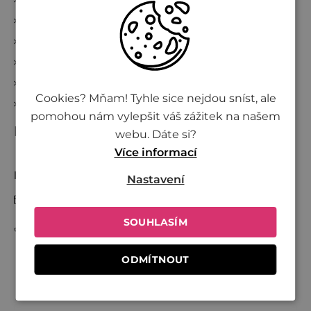
Blog
Reklamace a zrušení objednávky
Kde nakoupit Živinu
Věrnostní program
Cookies? Mňam! Tyhle sice nejdou sníst, ale
Přidej se k Živině
pomohou nám vylepšit váš zážitek na našem
Kontakt
webu. Dáte si?
Více informací
Nikol
Nastavení
info
@
zivina.cz
SOUHLASÍM
+420 730 701 600
ODMÍTNOUT