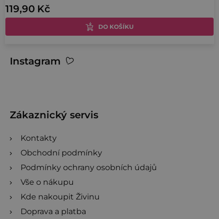
119,90 Kč
je
4,0
DO KOŠÍKU
z
5
O
Z
Instagram
hvězdiček.
v
á
l
p
á
a
d
t
Zákaznický servis
a
í
c
Kontakty
í
Obchodní podmínky
p
Podmínky ochrany osobních údajů
r
v
Vše o nákupu
k
Kde nakoupit Živinu
y
Doprava a platba