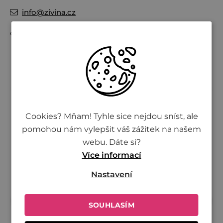
info
@
zivina.cz
+420 730 701 600
Potřebujete poradit?
Cookies? Mňam! Tyhle sice nejdou sníst, ale
+420 730 701 600
pomohou nám vylepšit váš zážitek na našem
webu. Dáte si?
(8:00 - 16:00)
Více informací
info@zivina.cz
Nastavení
SOUHLASÍM