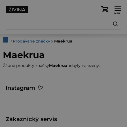
Přejít
na
Nákupní
obsah
košík
Domů
Prodávané značky
Maekrua
Maekrua
Žádné produkty značky
Maekrua
nebyly nalezeny...
Z
Instagram
á
p
a
t
Zákaznický servis
í