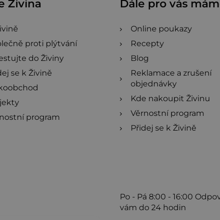
 Živina
Dále pro vás má
ivině
Online poukazy
lečně proti plýtvání
Recepty
estujte do Živiny
Blog
dej se k Živině
Reklamace a zrušení
objednávky
lkoobchod
Kde nakoupit Živinu
jekty
Věrnostní program
nostní program
Přidej se k Živině
Po - Pá
8:00 - 16:00
Odpo
vám do 24 hodin