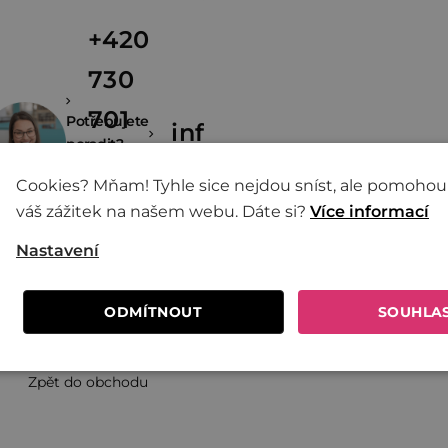
+420
730
701
Potřebujete
info@zivina.cz
poradit?
600
Cookies? Mňam! Tyhle sice nejdou sníst, ale pomohou
váš zážitek na našem webu. Dáte si?
(8:00 -
Více informací
16:00)
Nastavení
ODMÍTNOUT
SOUHLA
Zpět do obchodu