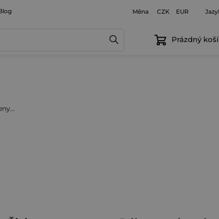
Blog
Měna
Jazy
CZK
EUR
Prázdný koší
ny...