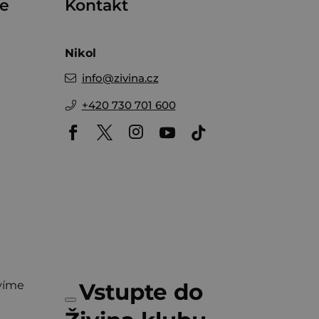
me
Kontakt
Nikol
info
@
zivina.cz
+420 730 701 600
víme
Vstupte do