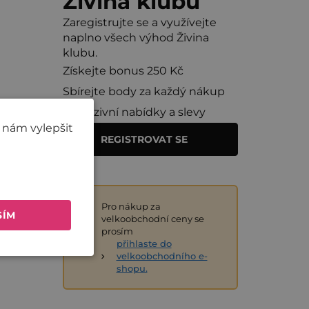
Živina klubu
Zaregistrujte se a využívejte
naplno všech výhod Živina
klubu.
Získejte bonus 250 Kč
Sbírejte body za každý nákup
Exkluzivní nabídky a slevy
 nám vylepšit
REGISTROVAT SE
Pro nákup za
SÍM
velkoobchodní ceny se
prosím
přihlaste do
velkoobchodního e-
shopu.