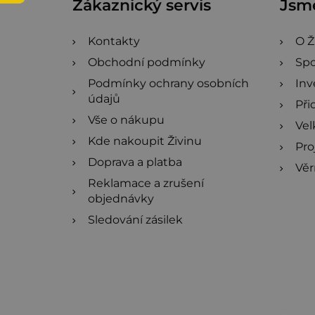
Zákaznický servis
Jsme
t
í
Kontakty
O Ž
Obchodní podmínky
Spo
Podmínky ochrany osobních
Inv
údajů
Při
Vše o nákupu
Ve
Kde nakoupit Živinu
Pro
Doprava a platba
Věr
Reklamace a zrušení
objednávky
Sledování zásilek