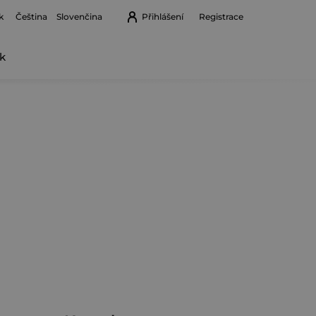
k
Přihlášení
Registrace
Čeština
Slovenčina
k
Nákupní
košík