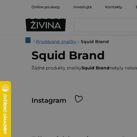
Přejít
Online poukazy
Investujte
Kontakty
na
obsah
Domů
Prodávané značky
Squid Brand
Squid Brand
Žádné produkty značky
Squid Brand
nebyly naleze
Z
Instagram
á
p
a