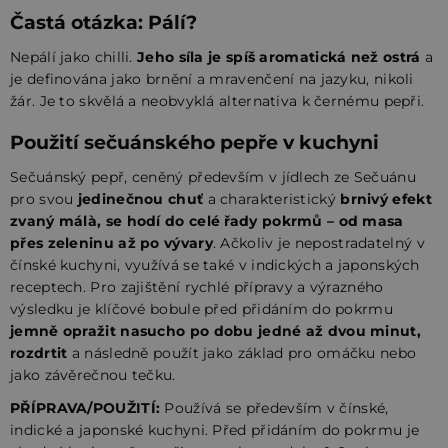
Častá otázka: Pálí?
Nepálí jako chilli.
Jeho síla je spíš aromatická než ostrá
a
je definována jako brnění a mravenčení na jazyku, nikoli
žár. Je to skvělá a neobvyklá alternativa k černému pepři.
Použití sečuánského pepře v kuchyni
Sečuánský pepř, ceněný především v jídlech ze Sečuánu
pro svou
jedinečnou chuť
a charakteristický
brnivý efekt
zvaný málà, se hodí do celé řady pokrmů – od masa
přes zeleninu až po vývary
. Ačkoliv je nepostradatelný v
čínské kuchyni, využívá se také v indických a japonských
receptech. Pro zajištění rychlé přípravy a výrazného
výsledku je klíčové bobule před přidáním do pokrmu
jemně opražit nasucho po dobu jedné až dvou minut,
rozdrtit
a následně použít jako základ pro omáčku nebo
jako závěrečnou tečku.
PŘÍPRAVA/POUŽITÍ:
Používá se především v čínské,
indické a japonské kuchyni. Před přidáním do pokrmu je