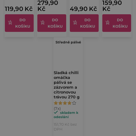
5,0
279,90
159,90
5,0
5,0
119,90 Kč
Kč
49,90 Kč
Kč
z
z
z
5
DO
DO
DO
DO
5
5
hvězdiček.
KOŠÍKU
KOŠÍKU
KOŠÍKU
KOŠÍKU
hvězdiček.
hvězdiček.
Středně pálivé
Sladká chilli
omáčka
pálivá se
zázvorem a
citronovou
trávou 270 g
Průměrné
hodnocení
skladem k
odeslání
produktu
151,70 Kč bez
je
DPH