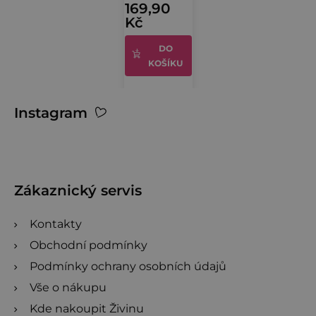
4,1
169,90
Kč
z
5
DO
hvězdiček.
KOŠÍKU
Z
Instagram
á
p
a
t
Zákaznický servis
í
Kontakty
Obchodní podmínky
Podmínky ochrany osobních údajů
Vše o nákupu
Kde nakoupit Živinu