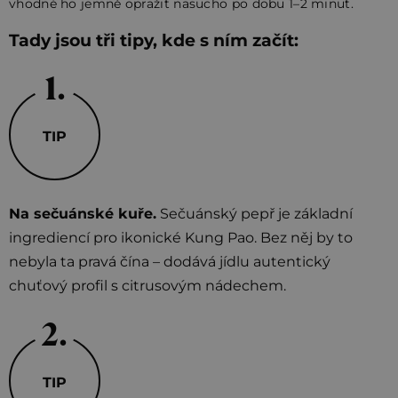
vhodné ho jemně opražit nasucho po dobu 1–2 minut.
Tady jsou tři tipy, kde s ním začít:
TIP
Na sečuánské kuře.
Sečuánský pepř je základní
ingrediencí pro ikonické Kung Pao. Bez něj by to
nebyla ta pravá čína – dodává jídlu autentický
chuťový profil s citrusovým nádechem.
TIP