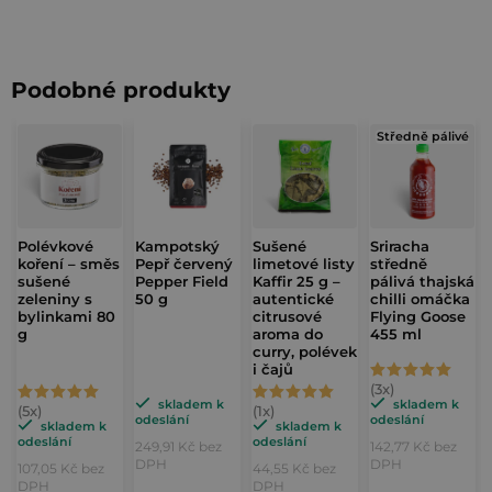
i
s
h
Podobné produkty
o
d
Středně pálivé
n
o
c
Polévkové
Kampotský
Sušené
Sriracha
e
koření – směs
Pepř červený
limetové listy
středně
n
sušené
Pepper Field
Kaffir 25 g –
pálivá thajská
zeleniny s
50 g
autentické
chilli omáčka
í
bylinkami 80
citrusové
Flying Goose
g
aroma do
455 ml
curry, polévek
i čajů
Průměrné
Průměrné
Průměrné
hodnocení
skladem k
skladem k
odeslání
odeslání
hodnocení
hodnocení
skladem k
skladem k
produktu
odeslání
odeslání
249,91 Kč bez
142,77 Kč bez
produktu
produktu
je
DPH
DPH
107,05 Kč bez
44,55 Kč bez
je
je
DPH
DPH