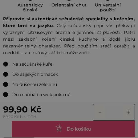
Autenticky
Orientální chuť
Univerzální
čínská
použití
Připravte si autentické sečuánské speciality s kořením,
které brní na jazyku.
Celý sečuánský pepř vás překvapí
výrazným citrusovým aroma a jemnou štiplavostí. Patří
mezi základní koření čínské kuchyně a dodá jídlu
nezaměnitelný charakter. Před použitím stačí opražit a
rozdrtit – a chuťový zážitek může začít.
Na sečuánské kuře
Do asijských omáček
Na dušenou zeleninu
Do marinád a wok pokrmů
99,90 Kč
89,20 Kč bez DPH
Do košíku