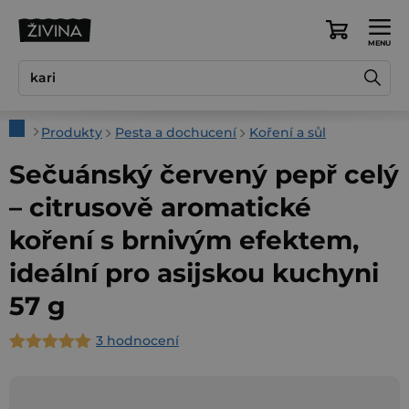
Přejít
na
Nákupní
obsah
košík
Domů
Produkty
Pesta a dochucení
Koření a sůl
Sečuánský červený pepř celý
– citrusově aromatické
koření s brnivým efektem,
ideální pro asijskou kuchyni
57 g
3 hodnocení
Průměrné
hodnocení
produktu