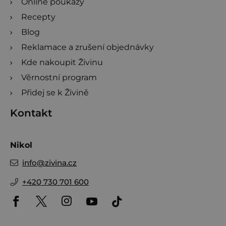
Online poukazy
Recepty
Blog
Reklamace a zrušení objednávky
Kde nakoupit Živinu
Věrnostní program
Přidej se k Živině
Kontakt
Nikol
info
@
zivina.cz
+420 730 701 600