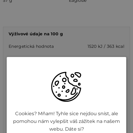
57 g
Eaglobe
Výživové údaje na 100 g
Energetická hodnota
1520 kJ / 363 kcal
Tuky
5,2 g
z toho nasycené mastné
0 g
kyseliny
Sacharidy
74,6 g
z toho cukry
0 g
Cookies? Mňam! Tyhle sice nejdou sníst, ale
Bílkoviny
3,5 g
pomohou nám vylepšit váš zážitek na našem
Sůl
0,04 g
webu. Dáte si?