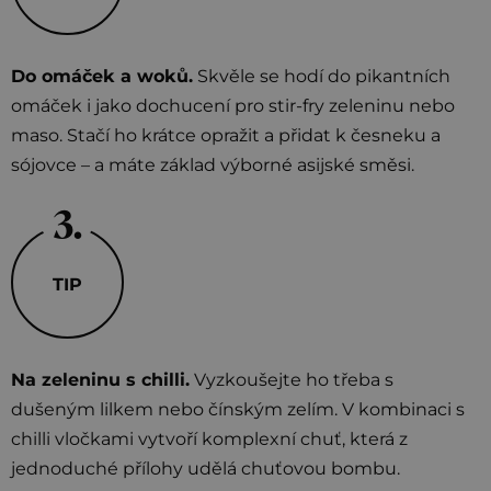
Do omáček a woků.
Skvěle se hodí do pikantních
omáček i jako dochucení pro stir-fry zeleninu nebo
maso. Stačí ho krátce opražit a přidat k česneku a
sójovce – a máte základ výborné asijské směsi.
TIP
Na zeleninu s chilli.
Vyzkoušejte ho třeba s
dušeným lilkem nebo čínským zelím. V kombinaci s
chilli vločkami vytvoří komplexní chuť, která z
jednoduché přílohy udělá chuťovou bombu.