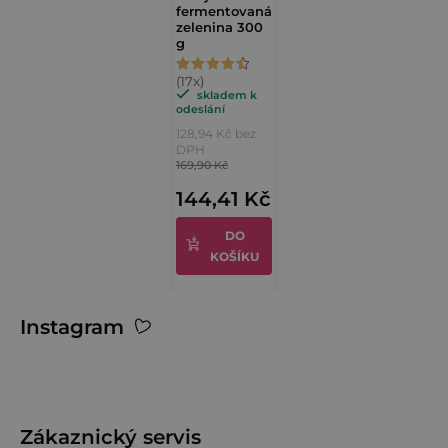
fermentovaná
zelenina 300
g
Průměrné
hodnocení
skladem k
odeslání
produktu
128,94 Kč bez
je
DPH
169,90 Kč
4,9
144,41 Kč
z
5
DO
hvězdiček.
KOŠÍKU
Z
Instagram
á
p
a
t
Zákaznický servis