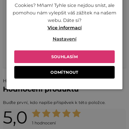
Cookies? Mňam! Tyhle sice nejdou sníst, ale
z toho nasycené mastné
0,2 g
pomohou nám vylepšit váš zážitek na našem
kyseliny
webu. Dáte si?
Sacharidy
43,8 g
Více informací
z toho cukry
0 g
Nastavení
Bílkoviny
13,3 g
SOUHLASÍM
Sůl
0,222 g
ODMÍTNOUT
Hodnocení (1)
Hodnocení produktu
Buďte první, kdo napíše příspěvek k této položce.
5,0
Průměrné
hodnocení
1 hodnocení