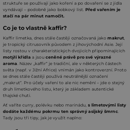
struktuře se používají jako koření a po dovaření se z jídla
vyndávají – podobně jako bobkový list.
Před vařením je
stačí na pár minut namočit.
Co je to vlastně kaffir?
Kaffir limetka, dnes stále častěji označovaná jako
makrut
,
je tropický citrusovník původem z jihovýchodní Asie. Její
listy rostou v charakteristických dvojicích připomínajících
motýlí křídla
a jsou
ceněné právě pro své výrazné
aroma
. Název „kaffir“ je tradiční, ale v některých částech
světa (např. v Jižní Africe) vnímán jako kontroverzní. Proto
se dnes stále častěji používá neutrálnější označení
„makrut“. Pro účely vaření to ale nic nemění – jde o stejný
druh limetkového listu, který je základem autentické
thajské chuti.
Ať vaříte curry, polévku nebo marinádu,
s limetovými listy
dodáte každému pokrmu ten správný asijský šmrnc
.
Tady jsou tři tipy, jak je využít naplno: