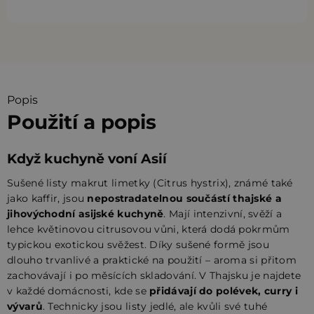
Popis
Použití a popis
Když kuchyně voní Asií
Sušené listy makrut limetky (Citrus hystrix), známé také
jako kaffir, jsou
nepostradatelnou součástí thajské a
jihovýchodní asijské kuchyně
. Mají intenzivní, svěží a
lehce květinovou citrusovou vůni, která dodá pokrmům
typickou exotickou svěžest. Díky sušené formě jsou
dlouho trvanlivé a praktické na použití – aroma si přitom
zachovávají i po měsících skladování. V Thajsku je najdete
v každé domácnosti, kde se
přidávají do polévek, curry i
vývarů
. Technicky jsou listy jedlé, ale kvůli své tuhé