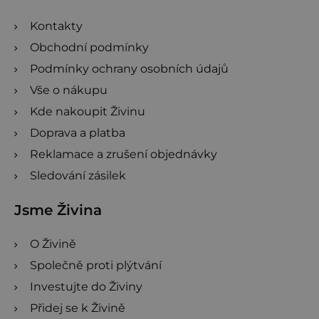
í
Kontakty
Obchodní podmínky
Podmínky ochrany osobních údajů
Vše o nákupu
Kde nakoupit Živinu
Doprava a platba
Reklamace a zrušení objednávky
Sledování zásilek
Jsme Živina
O Živině
Společně proti plýtvání
Investujte do Živiny
Přidej se k Živině