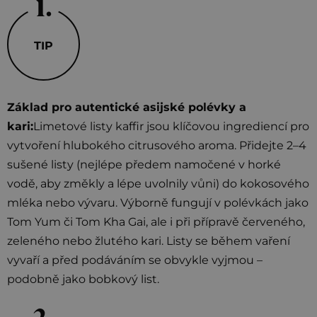
TIP
Základ pro autentické asijské polévky a
kari:
Limetové listy kaffir jsou klíčovou ingrediencí pro
vytvoření hlubokého citrusového aroma. Přidejte 2–4
sušené listy (nejlépe předem namočené v horké
vodě, aby změkly a lépe uvolnily vůni) do kokosového
mléka nebo vývaru. Výborně fungují v polévkách jako
Tom Yum či Tom Kha Gai, ale i při přípravě červeného,
zeleného nebo žlutého kari. Listy se během vaření
vyvaří a před podáváním se obvykle vyjmou –
podobně jako bobkový list.