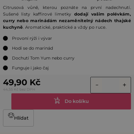
Citrusová vůně, kterou poznáte na první nadechnutí.
Sušené listy kaffirové limetky
dodají vašim polévkám,
curry nebo marinádám nezaměnitelný nádech thajské
kuchyně
. Aromatické, praktické a vždy po ruce.
Provoní rýži i vývar
Hodí se do marinád
Dochutí Tom Yum nebo curry
Funguje i jako čaj
49,90 Kč
44,55 Kč bez DPH
Do košíku
Hlídat