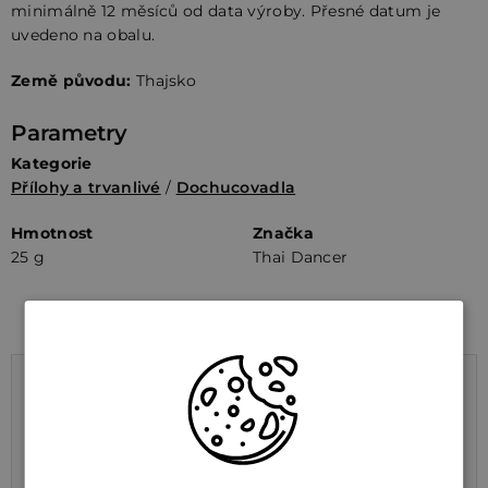
minimálně 12 měsíců od data výroby. Přesné datum je
uvedeno na obalu.
Země původu:
Thajsko
Parametry
Kategorie
Přílohy a trvanlivé
/
Dochucovadla
Hmotnost
Značka
25 g
Thai Dancer
Výživové údaje na 100 g
Energetická hodnota
854 kJ / 139 kcal
Tuky
1 g