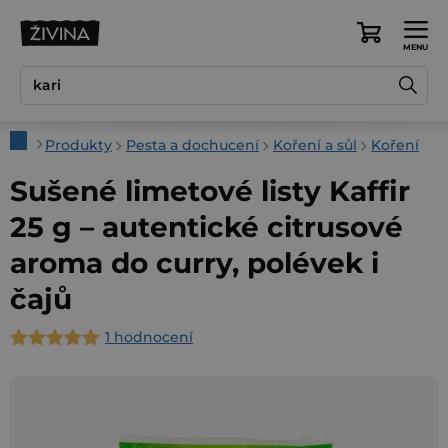
Přejít
na
Nákupní
obsah
košík
Domů
Produkty
Pesta a dochucení
Koření a sůl
Koření
Sušené limetové listy Kaffir
25 g – autentické citrusové
aroma do curry, polévek i
čajů
1 hodnocení
Průměrné
hodnocení
produktu
je