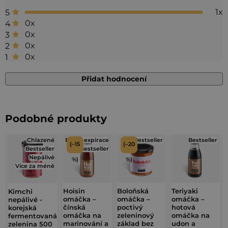
produktu
1x
5
je
0x
4
5,0
0x
3
0x
2
z 5
0x
1
hvězdiček.
Přidat hodnocení
V
ý
Podobné produkty
p
Chlazené
Blízká expirace
Bestseller
Bestseller
i
(–15
(–20
Bestseller
Bestseller
s
Nepálivé
%)
%)
Více za méně
h
o
Hoisin
Boloňská
Teriyaki
Kimchi
d
omáčka –
omáčka –
omáčka –
nepálivé -
čínská
poctivý
hotová
korejská
n
omáčka na
zeleninový
omáčka na
fermentovaná
marinování a
základ bez
udon a
zelenina 500
o