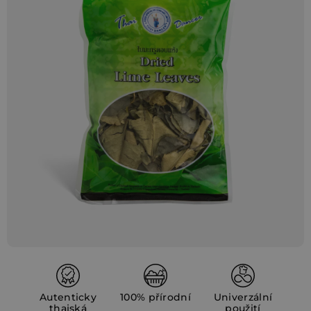
5,0
z
5
hvězdiček.
Autenticky
100% přírodní
Univerzální
thajská
použití