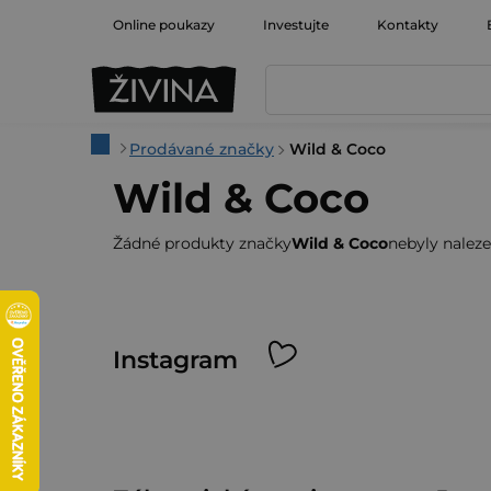
Přejít
Online poukazy
Investujte
Kontakty
na
obsah
Domů
Prodávané značky
Wild & Coco
Wild & Coco
Žádné produkty značky
Wild & Coco
nebyly nalezen
Z
Instagram
á
p
a