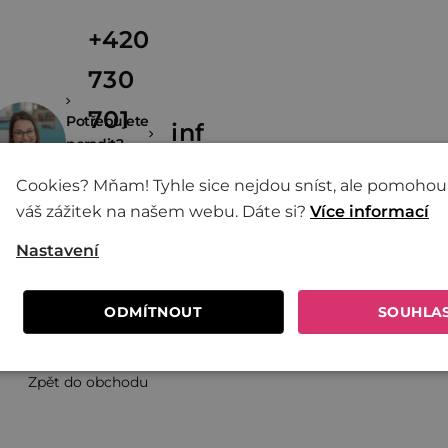
+420
730
701
Potřebujete
info@zivina.cz
poradit?
600
Cookies? Mňam! Tyhle sice nejdou sníst, ale pomohou
váš zážitek na našem webu. Dáte si?
(8:00 -
Více informací
16:00)
Nastavení
ODMÍTNOUT
SOUHLA
Zpět do obchodu