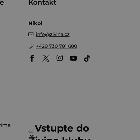
me
Kontakt
Nikol
info
@
zivina.cz
+420 730 701 600
víme
Vstupte do