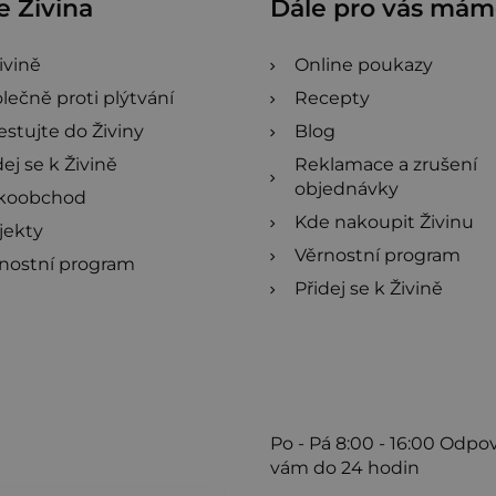
 Živina
Dále pro vás má
ivině
Online poukazy
lečně proti plýtvání
Recepty
estujte do Živiny
Blog
dej se k Živině
Reklamace a zrušení
objednávky
lkoobchod
Kde nakoupit Živinu
jekty
Věrnostní program
nostní program
Přidej se k Živině
Po - Pá
8:00 - 16:00
Odpo
vám do 24 hodin