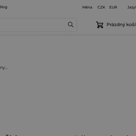
Blog
Měna
Jazy
CZK
EUR
Prázdný koší
y...