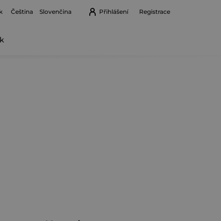
k
Přihlášení
Registrace
Čeština
Slovenčina
k
Nákupní
košík