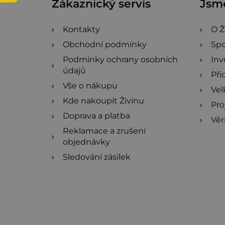
Zákaznický servis
Jsme
t
í
Kontakty
O Ž
Obchodní podmínky
Spo
Podmínky ochrany osobních
Inv
údajů
Při
Vše o nákupu
Ve
Kde nakoupit Živinu
Pro
Doprava a platba
Věr
Reklamace a zrušení
objednávky
Sledování zásilek