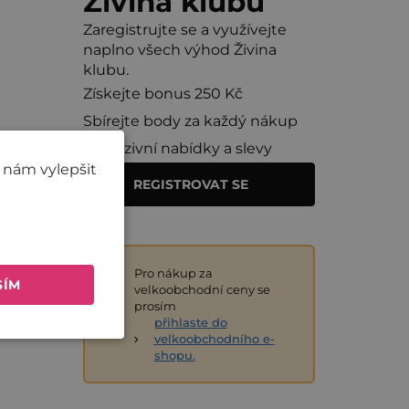
Živina klubu
Zaregistrujte se a využívejte
naplno všech výhod Živina
klubu.
Získejte bonus 250 Kč
Sbírejte body za každý nákup
Exkluzivní nabídky a slevy
 nám vylepšit
REGISTROVAT SE
Pro nákup za
SÍM
velkoobchodní ceny se
prosím
přihlaste do
velkoobchodního e-
shopu.