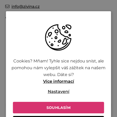
info
@
zivina.cz
+420 730 701 600
Potřebujete poradit?
Cookies? Mňam! Tyhle sice nejdou sníst, ale
+420 730 701 600
pomohou nám vylepšit váš zážitek na našem
webu. Dáte si?
(8:00 - 16:00)
Více informací
info@zivina.cz
Nastavení
SOUHLASÍM