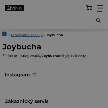
Přejít
na
Nákupní
obsah
košík
Domů
Prodávané značky
Joybucha
Joybucha
Žádné produkty značky
Joybucha
nebyly nalezeny...
Z
Instagram
á
p
a
t
Zákaznický servis
í