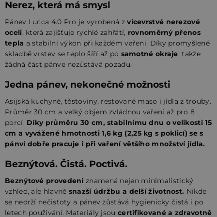
Nerez, která má smysl
Pánev Lucca 4.0 Pro je vyrobená z
vícevrstvé nerezové
oceli
, která zajišťuje rychlé zahřátí,
rovnoměrný přenos
tepla
a stabilní výkon při každém vaření. Díky promyšlené
skladbě vrstev se teplo šíří až po
samotné okraje
, takže
žádná část pánve nezůstává pozadu.
Jedna pánev, nekonečné možnosti
Asijská kuchyně, těstoviny, restované maso i jídla z trouby.
Průměr 30 cm a velký objem zvládnou vaření až pro 8
porcí.
Díky průměru 30 cm, stabilnímu dnu o velikosti 15
cm a vyvážené hmotnosti 1,6 kg (2,25 kg s poklicí) se s
pánví dobře pracuje i při vaření většího množství jídla.
Beznýtová. Čistá. Poctivá.
Beznýtové provedení
znamená nejen minimalistický
vzhled, ale hlavně
snazší údržbu a delší životnost.
Nikde
se nedrží nečistoty a pánev zůstává hygienicky čistá i po
letech používání. Materiály jsou
certifikované a zdravotně