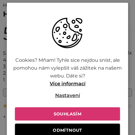
Hodnocení (1)
Hodnocení produktu
5,0
Průměrné
hodnocení
1 hodnocení
produktu
1x
5
je
0x
4
Cookies? Mňam! Tyhle sice nejdou sníst, ale
5,0
0x
3
pomohou nám vylepšit váš zážitek na našem
0x
2
z 5
webu. Dáte si?
0x
1
hvězdiček.
Více informací
Přidat hodnocení
Nastavení
1.4.2026
Hodnocení produktu je 5 z 5 hvězdiček.
V
SOUHLASÍM
ý
+ Kvalitní
p
ODMÍTNOUT
i