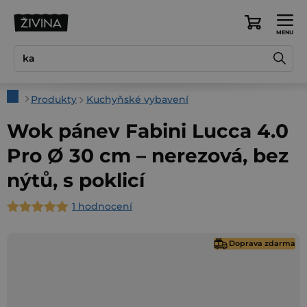
Přejít
na
Nákupní
obsah
košík
Domů
Produkty
Kuchyňské vybavení
Wok pánev Fabini Lucca 4.0
Pro Ø 30 cm – nerezová, bez
nýtů, s poklicí
1 hodnocení
Průměrné
hodnocení
Doprava zdarma
produktu
je
5,0
z