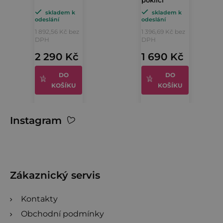
skladem k
skladem k
odeslání
odeslání
1 892,56 Kč bez
1 396,69 Kč bez
DPH
DPH
2 290 Kč
1 690 Kč
DO
DO
KOŠÍKU
KOŠÍKU
Z
Instagram
á
p
a
t
Zákaznický servis
í
Kontakty
Obchodní podmínky