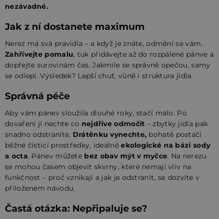
nezávadné.
Jak z ní dostanete maximum
Nerez má svá pravidla – a když je znáte, odmění se vám.
Zahřívejte pomalu
, tuk přidávejte až do rozpálené pánve a
dopřejte surovinám čas. Jakmile se správně opečou, samy
se odlepí. Výsledek? Lepší chuť, vůně i struktura jídla.
Správná péče
Aby vám pánev sloužila dlouhé roky, stačí málo. Po
dovaření ji nechte co
nejdříve odmočit
– zbytky jídla pak
snadno odstraníte.
Drátěnku vynechte,
bohatě postačí
běžné čisticí prostředky, ideálně
ekologické na bázi sody
a octa
. Pánev můžete
bez obav mýt v myčce
. Na nerezu
se mohou časem objevit skvrny, které nemají vliv na
funkčnost – proč vznikají a jak je odstranit, se dozvíte v
přiloženém návodu.
Častá otázka: Nepřipaluje se?