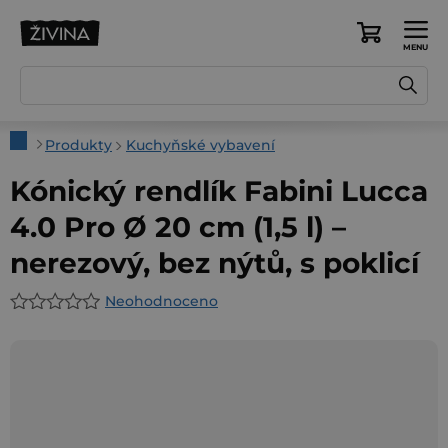
Přejít
na
Nákupní
obsah
košík
Domů
Produkty
Kuchyňské vybavení
Kónický rendlík Fabini Lucca
4.0 Pro Ø 20 cm (1,5 l) –
nerezový, bez nýtů, s poklicí
Neohodnoceno
Průměrné
hodnocení
produktu
je
0,0
z