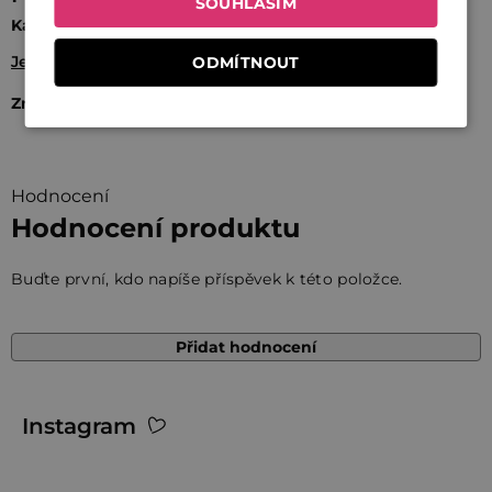
SOUHLASÍM
Kategorie
Jedlé dárky
ODMÍTNOUT
Značka
Fabini
Hodnocení
Hodnocení produktu
Buďte první, kdo napíše příspěvek k této položce.
Přidat hodnocení
Z
Instagram
á
p