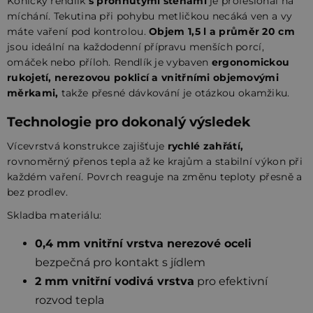
Kónický rendlík
s prohnutými stěnami
je profesionál na
míchání. Tekutina při pohybu metličkou necáká ven a vy
máte vaření pod kontrolou.
Objem 1,5 l a průměr 20 cm
jsou ideální na každodenní přípravu menších porcí,
omáček nebo příloh. Rendlík je vybaven
ergonomickou
rukojetí, nerezovou poklicí a vnitřními objemovými
měrkami,
takže přesné dávkování je otázkou okamžiku.
Technologie pro dokonalý výsledek
Vícevrstvá konstrukce zajišťuje
rychlé zahřátí,
rovnoměrný přenos tepla až ke krajům a stabilní výkon při
každém vaření. Povrch reaguje na změnu teploty přesně a
bez prodlev.
Skladba materiálu:
0,4 mm vnitřní vrstva nerezové oceli
bezpečná pro kontakt s jídlem
2 mm vnitřní vodivá vrstva
pro efektivní
rozvod tepla