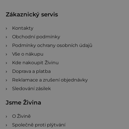
a
t
Zákaznický servis
í
Kontakty
Obchodní podmínky
Podmínky ochrany osobních údajů
Vše o nákupu
Kde nakoupit Živinu
Doprava a platba
Reklamace a zrušení objednávky
Sledování zásilek
Jsme Živina
O Živině
Společně proti plýtvání