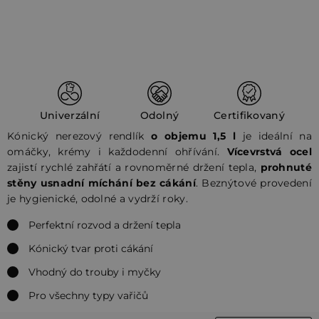
Univerzální
Odolný
Certifikovaný
Kónický nerezový rendlík
o objemu 1,5 l
je ideální na
omáčky, krémy i každodenní ohřívání.
Vícevrstvá ocel
zajistí rychlé zahřátí a rovnoměrné držení tepla,
prohnuté
stěny usnadní míchání bez cákání
. Beznýtové provedení
je hygienické, odolné a vydrží roky.
Perfektní rozvod a držení tepla
Kónický tvar proti cákání
Vhodný do trouby i myčky
Pro všechny typy vařičů