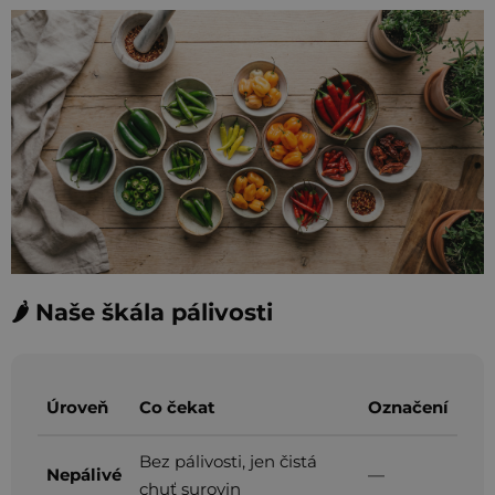
🌶️ Naše škála pálivosti
Úroveň
Co čekat
Označení
Bez pálivosti, jen čistá
Nepálivé
—
chuť surovin