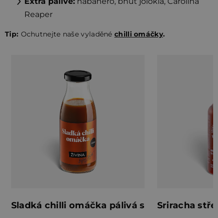
Extra pálivé:
habanero, bhut jolokia, Carolina
Reaper
Tip:
Ochutnejte naše vyladěné
chilli omáčky
.