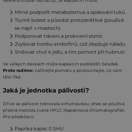
Některé studie naznačují, že kapsaicin může:
Mírně podpořit metabolismus a spalování tuků
Tlumit bolest a působit protizánětlivě (používá
se např. v mastech)
Podporovat trávení a prokrvení sliznic
Zvyšovat tvorbu endorfinů, což zlepšuje náladu
Snižovat chuť k jídlu, a tím pomoct při hubnutí
Ve velkých dávkách může kapsaicin podráždit žaludek.
Proto radíme:
začínejte pomalu a poslouchejte, co vám
tělo říká.
Jaká je jednotka pálivosti?
Dříve se pálivost testovala ochutnávkou, dnes se používá
přesná metoda zvaná HPLC (kapalinová chromatografie).
Pro představu:
Paprika kapie: 0 SHU