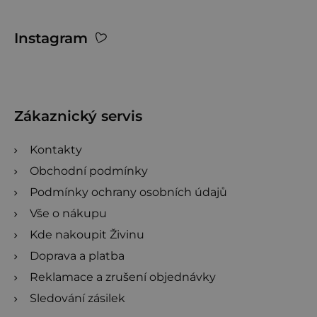
Z
Instagram
á
p
a
t
Zákaznický servis
í
Kontakty
Obchodní podmínky
Podmínky ochrany osobních údajů
Vše o nákupu
Kde nakoupit Živinu
Doprava a platba
Reklamace a zrušení objednávky
Sledování zásilek