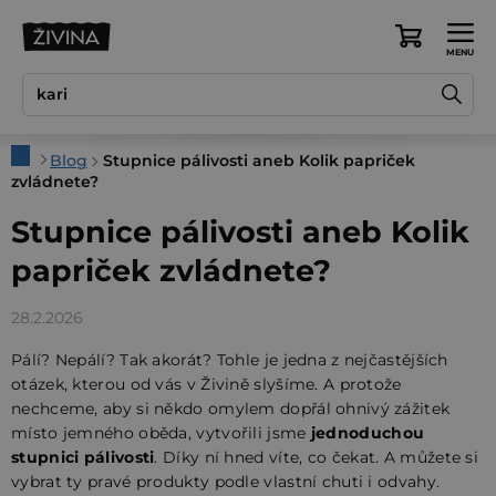
Přejít
na
Nákupní
obsah
košík
Domů
Blog
Stupnice pálivosti aneb Kolik papriček
zvládnete?
Stupnice pálivosti aneb Kolik
papriček zvládnete?
28.2.2026
Pálí? Nepálí? Tak akorát? Tohle je jedna z nejčastějších
otázek, kterou od vás v Živině slyšíme. A protože
nechceme, aby si někdo omylem dopřál ohnivý zážitek
místo jemného oběda, vytvořili jsme
jednoduchou
stupnici pálivosti
. Díky ní hned víte, co čekat. A můžete si
vybrat ty pravé produkty podle vlastní chuti i odvahy.