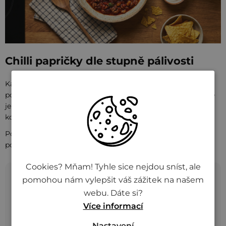
Chilli papričky dle stupně pálivosti
Každý druh chilli má jinou sílu – od lehkého štípnutí po
pořádnou ohnivou jízdu. V přehledné tabulce níže najdete
jednotlivé stupně pálivosti podle Scovilleovy stupnice i
konkrétní papričky, které k nim patří.
Pozor: Hodnoty jsou orientační, liší se podle odrůdy a
podmínek pěstování.
Cookies? Mňam! Tyhle sice nejdou sníst, ale
pomohou nám vylepšit váš zážitek na našem
Stupeň
Rozsah SHU
Příklady papriček
webu. Dáte si?
Více informací
Paprika, sladké
Nepálivé
0
papriky
Nastavení