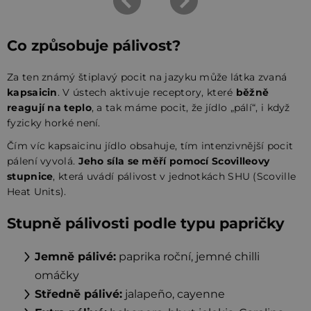
Co způsobuje pálivost?
Za ten známý štiplavý pocit na jazyku může látka zvaná
kapsaicin
. V ústech aktivuje receptory, které
běžně
reagují na teplo
, a tak máme pocit, že jídlo „pálí“, i když
fyzicky horké není.
Čím víc kapsaicinu jídlo obsahuje, tím intenzivnější pocit
pálení vyvolá.
Jeho síla se měří pomocí Scovilleovy
stupnice
, která uvádí pálivost v jednotkách SHU (Scoville
Heat Units).
Stupně pálivosti podle typu papričky
Jemně pálivé:
paprika roční, jemné chilli
omáčky
Středně pálivé:
jalapeño, cayenne