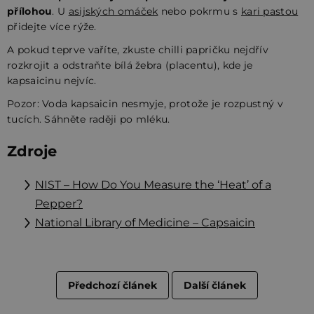
přílohou
. U
asijských omáček
nebo pokrmu s
kari pastou
přidejte více rýže.
A pokud teprve vaříte, zkuste chilli papričku nejdřív
rozkrojit a odstraňte bílá žebra (placentu), kde je
kapsaicinu nejvíc.
Pozor: Voda kapsaicin nesmyje, protože je rozpustný v
tucích. Sáhněte raději po mléku.
Zdroje
NIST – How Do You Measure the ‘Heat’ of a
Pepper?
National Library of Medicine – Capsaicin
Předchozí článek
Další článek