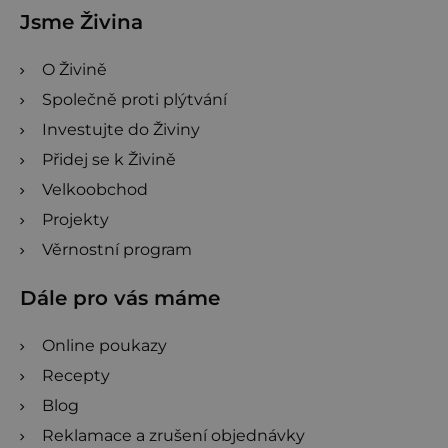
Jsme Živina
O Živině
Společně proti plýtvání
Investujte do Živiny
Přidej se k Živině
Velkoobchod
Projekty
Věrnostní program
Dále pro vás máme
Online poukazy
Recepty
Blog
Reklamace a zrušení objednávky