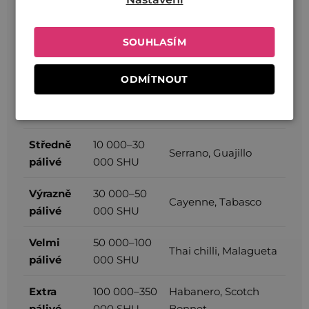
Velmi
100–2 500
Pepperoncini,
SOUHLASÍM
jemně
SHU
pimento
pálivé
ODMÍTNOUT
Jemně
2 500–8 000
Jalapeño
pálivé
SHU
Středně
10 000–30
Serrano, Guajillo
pálivé
000 SHU
Výrazně
30 000–50
Cayenne, Tabasco
pálivé
000 SHU
Velmi
50 000–100
Thai chilli, Malagueta
pálivé
000 SHU
Extra
100 000–350
Habanero, Scotch
pálivé
000 SHU
Bonnet