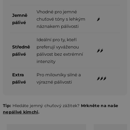
Vhodné pro jemné
Jemně
chuťové tóny s lehkým
🌶️
pálivé
náznakem pálivosti
Ideální pro ty, kteří
Středně
preferují vyváženou
🌶️🌶️
pálivé
pálivost bez extrémní
intenzity
Extra
Pro milovníky silné a
🌶️🌶️🌶️
pálivé
výrazné pálivosti
Tip:
Hledáte jemný chuťový zážitek?
Mrkněte na naše
nepálivé kimchi
.