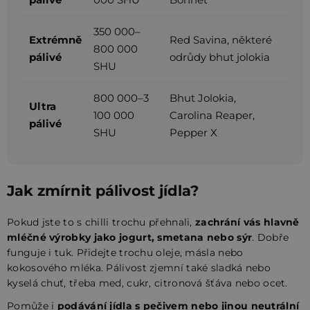
350 000–
Extrémně
Red Savina, některé
800 000
pálivé
odrůdy bhut jolokia
SHU
800 000–3
Bhut Jolokia,
Ultra
100 000
Carolina Reaper,
pálivé
SHU
Pepper X
Jak zmírnit pálivost jídla?
Pokud jste to s chilli trochu přehnali,
zachrání vás hlavně
mléčné výrobky jako jogurt, smetana nebo sýr
. Dobře
funguje i tuk. Přidejte trochu oleje, másla nebo
kokosového mléka. Pálivost zjemní také sladká nebo
kyselá chuť, třeba med, cukr, citronová šťáva nebo ocet.
Pomůže i
podávání jídla s pečivem nebo jinou neutrální