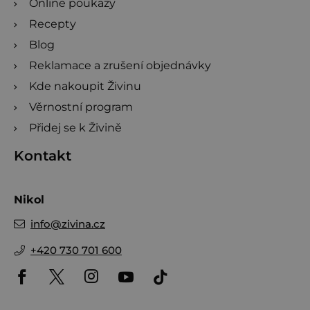
Online poukazy
Recepty
Blog
Reklamace a zrušení objednávky
Kde nakoupit Živinu
Věrnostní program
Přidej se k Živině
Kontakt
Nikol
info
@
zivina.cz
+420 730 701 600