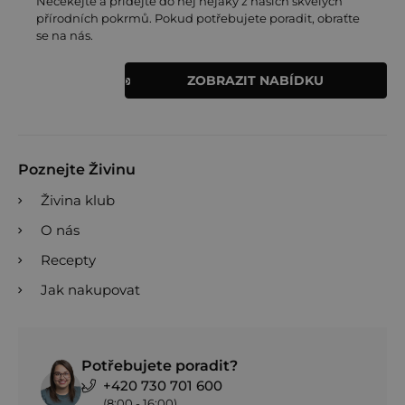
Nečekejte a přidejte do něj nějaký z našich skvělých
přírodních pokrmů. Pokud potřebujete poradit, obraťte
se na nás.
ZOBRAZIT NABÍDKU
Poznejte Živinu
Živina klub
O nás
Recepty
Jak nakupovat
Potřebujete poradit?
+420 730 701 600
(8:00 - 16:00)