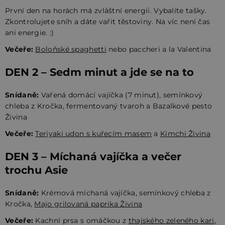
První den na horách má zvláštní energii. Vybalíte tašky.
Zkontrolujete sníh a dáte vařit těstoviny. Na víc není čas
ani energie. :)
Večeře:
Boloňské spaghetti
nebo paccheri a la Valentina
DEN 2 – Sedm minut a jde se na to
Snídaně:
Vařená domácí vajíčka (7 minut), semínkový
chleba z Kročka, fermentovaný tvaroh a Bazalkové pesto
Živina
Večeře:
Teriyaki udon s kuřecím masem
a
Kimchi Živina
DEN 3 – Míchaná vajíčka a večer
trochu Asie
Snídaně:
Krémová míchaná vajíčka, semínkový chleba z
Kročka,
Majo grilovaná paprika Živina
Večeře:
Kachní prsa s omáčkou z
thajského zeleného kari
,