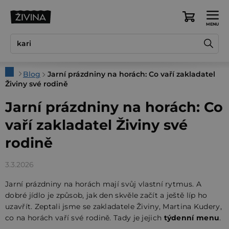
Přejít
na
Nákupní
obsah
košík
Domů
Blog
Jarní prázdniny na horách: Co vaří zakladatel
Živiny své rodině
Jarní prázdniny na horách: Co
vaří zakladatel Živiny své
rodině
3.3.2026
Jarní prázdniny na horách mají svůj vlastní rytmus. A
dobré jídlo je způsob, jak den skvěle začít a ještě líp ho
uzavřít. Zeptali jsme se zakladatele Živiny, Martina Kudery,
co na horách vaří své rodině. Tady je jejich
týdenní menu
.