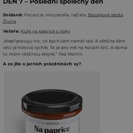
DEN 7 – Poslední společný den
Snídaně:
Focaccia, mozzarella, rajčata,
Bazalkové pesto
Živina
Večeře:
Kuře na paprice s noky
„Nepřipravuju nic, co bych sám neměl rád. A většina těch
věcí je hotová rychle. To je pro mě na horách klíč. A doma
to mám většinou stejně,“ říká Martin.
A co jíte o jarních prázdninách vy?