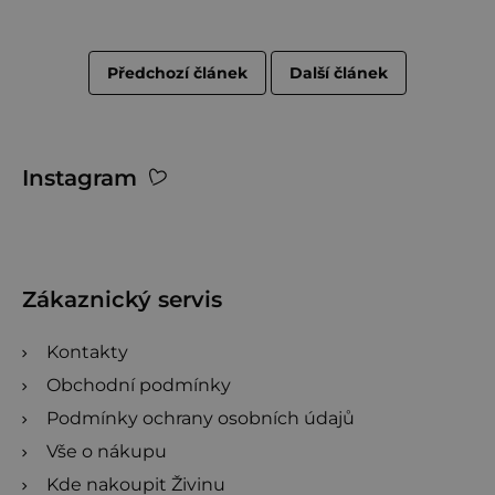
Předchozí článek
Další článek
Z
Instagram
á
p
a
t
Zákaznický servis
í
Kontakty
Obchodní podmínky
Podmínky ochrany osobních údajů
Vše o nákupu
Kde nakoupit Živinu