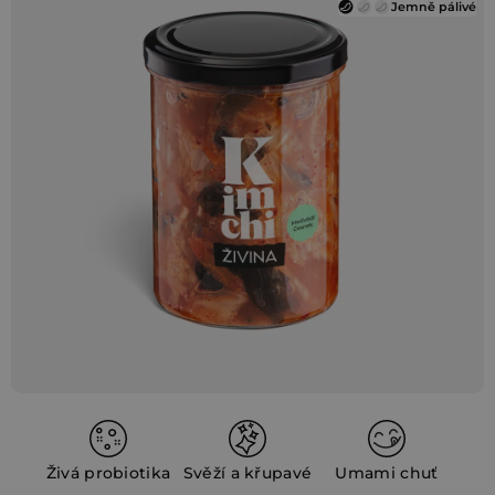
4,2
Jemně pálivé
z
5
hvězdiček.
Živá probiotika
Svěží a křupavé
Umami chuť