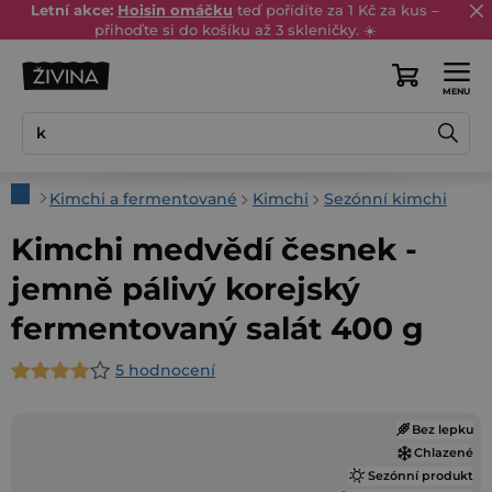
Přejít
Letní akce:
Hoisin omáčku
teď pořídíte za 1 Kč za kus –
přihoďte si do košíku až 3 skleničky. ☀️
na
obsah
Nákupní
košík
Domů
Kimchi a fermentované
Kimchi
Sezónní kimchi
Kimchi medvědí česnek -
jemně pálivý korejský
fermentovaný salát 400 g
5 hodnocení
Průměrné
hodnocení
Bez lepku
produktu
Chlazené
je
Sezónní produkt