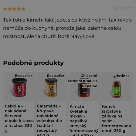
o
14.11.2025
Hodnocení produktu je 5 z 5 hvězdiček.
c
Tak tohle kimchi fakt jede, sice když ho jím, tak nikdo
e
nemůže do kuchyně, protože jaksi zalehne celou
n
místnost, ale ta chuť!!! Boží! Návykové!
í
Podobné produkty
Bestseller
Bestseller
Chlazené
Novinka
Sezónní produkt
Nepálivé
Cebolla –
Čalamáda –
Kimchi
Kimchi
nakládaná
křupavá
květák a
rajčatová
červená
nakládaná
mrkev -
zálivka na
cibule k tacos
zelenina dle
nepálivý
salát –
a nachos 330
tradiční
korejský
fermentovaná
g
receptury
fermentovaný
chuť, 250 g
400 g
salát 400 g