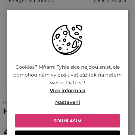
Energetická hodnota
126 kJ / 30 kcal
Tuky
0,27 g
z toho nasycené mastné
0,02 g
kyseliny
Sacharidy
4,6 g
z toho cukry
0,9 g
Cookies? Mňam! Tyhle sice nejdou sníst, ale
Bílkoviny
1,9 g
pomohou nám vylepšit váš zážitek na našem
webu. Dáte si?
Sůl
1,0 g
Více informací
Nastavení
Hodnocení (5)
Hodnocení produktu
SOUHLASÍM
4,2
Průměrné
hodnocení