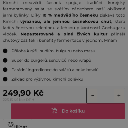
Kimchi medvědí česnek spojuje tradiční korejský
fermentovaný salát se svěžím nádechem naší oblíbené
jarní bylinky. Díky
10 % medvědího česneku
získává toto
Kimchi
výraznou, ale jemnou česnekovou chuť
, která
ladí s čerstvou zeleninou a lehkou pikantností Gochugaru
vloček.
Nepasterované a plné živých kultur
přináší
chuťový zážitek i benefity fermentace v jednom. Mňam!
Příloha k rýži, nudlím, bulguru nebo masu
Super do burgerů, sendvičů nebo wrapů
Parádní ingredience do salátů a poke bowlů
Základ pro výživnou kimchi polévku
249,90 Kč
223,13 Kč bez DPH
Do košíku
Hlídat