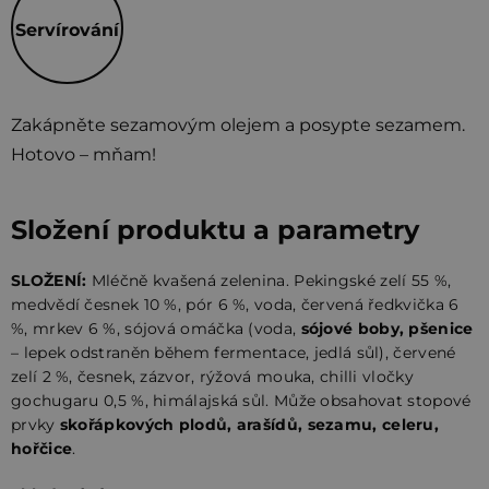
Servírování
Zakápněte sezamovým olejem a posypte sezamem.
Hotovo – mňam!
Složení produktu a parametry
SLOŽENÍ:
Mléčně kvašená zelenina. Pekingské zelí 55 %,
medvědí česnek 10 %, pór 6 %, voda, červená ředkvička 6
%, mrkev 6 %, sójová omáčka (voda,
sójové boby, pšenice
– lepek odstraněn během fermentace, jedlá sůl), červené
zelí 2 %, česnek, zázvor, rýžová mouka, chilli vločky
gochugaru 0,5 %, himálajská sůl. Může obsahovat stopové
prvky
skořápkových plodů, arašídů, sezamu, celeru,
hořčice
.