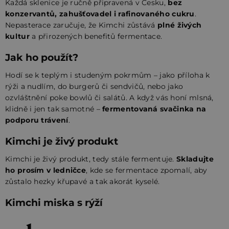
Každá sklenice je ručně připravená v Česku,
bez
konzervantů, zahušťovadel i rafinovaného cukru
.
Nepasterace zaručuje, že Kimchi zůstává
plné živých
kultur
a přirozených benefitů fermentace.
Jak ho použít?
Hodí se k teplým i studeným pokrmům – jako příloha k
rýži a nudlím, do burgerů či sendvičů, nebo jako
ozvláštnění poke bowlů či salátů. A když vás honí mlsná,
klidně i jen tak samotné –
fermentovaná svačinka na
podporu trávení
.
Kimchi je živý produkt
Kimchi je živý produkt, tedy stále fermentuje.
Skladujte
ho prosím v ledničce
, kde se fermentace zpomalí, aby
zůstalo hezky křupavé a tak akorát kyselé.
Kimchi miska s rýží