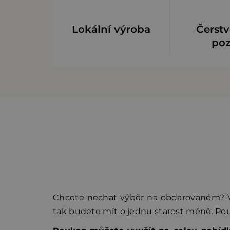
Lokální výroba
Čerstv
po
Chcete nechat výběr na obdarovaném? V
tak budete mít o jednu starost méně.
Pou