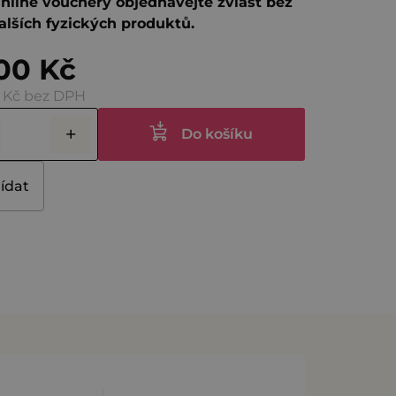
nline vouchery objednávejte zvlášť bez
alších fyzických produktů.
ček.
00 Kč
 Kč bez DPH
Do košíku
lídat