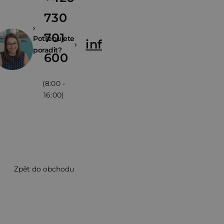
730
701
Potřebujete
info@zivina.cz
poradit?
600
(8:00 -
16:00)
Zpět do obchodu