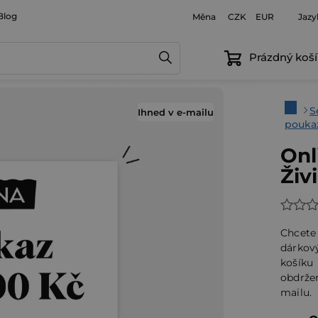
Blog
Měna
Jazy
CZK
EUR
Prázdný koší
Domů
S
Ihned v e-mailu
pouka
Onl
Živ
Průmě
hodno
Chcete
produ
dárkov
košík
je
obdrže
0,0
mailu.
z