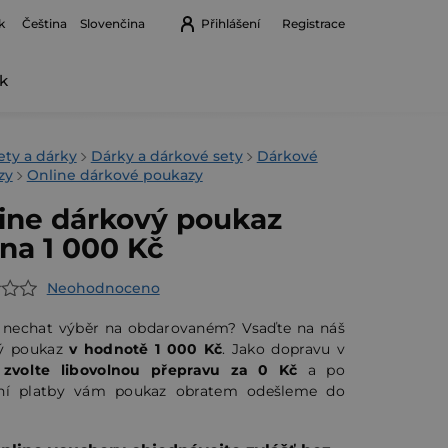
k
Přihlášení
Registrace
Čeština
Slovenčina
k
Nákupní
košík
ety a dárky
Dárky a dárkové sety
Dárkové
zy
Online dárkové poukazy
ine dárkový poukaz
ina 1 000 Kč
Neohodnoceno
rné
cení
 nechat výběr na obdarovaném? Vsaďte na náš
ktu
ý poukaz
v hodnotě 1 000 Kč
. Jako dopravu v
u
zvolte libovolnou přepravu za 0 Kč
a po
ní platby vám poukaz obratem odešleme do