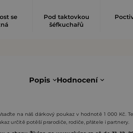
ost se
Pod taktovkou
Pocti
zná
šéfkuchařů
Popis
Hodnocení
saďte na náš dárkový poukaz v hodnotě 1 000 Kč. T
kaz určitě potěší prarodiče, rodiče, přátele i partnery.