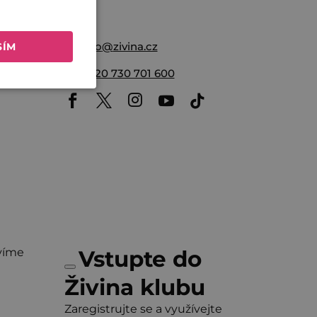
Nikol
info
@
zivina.cz
SÍM
+420 730 701 600
víme
Vstupte do
Živina klubu
Zaregistrujte se a využívejte