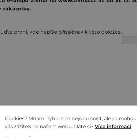
 e-shopu Živina na www.zivina.cz až do 31. 12. 2
é zákazníky.
uďte první, kdo napíše příspěvek k této položce.
Cookies? Mňam! Tyhle sice nejdou sníst, ale pomohou
 Živina
Dále pro vás má
váš zážitek na našem webu. Dáte si?
Více informací