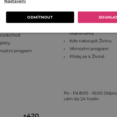
Nastavení
ivině
Online poukazy
lečně proti plýtvání
Recepty
ODMÍTNOUT
SOUHLA
estujte do Živiny
Blog
dej se k Živině
Reklamace a zrušení
objednávky
lkoobchod
Kde nakoupit Živinu
jekty
Věrnostní program
nostní program
Přidej se k Živině
Po - Pá
8:00 - 16:00
Odpo
vám do 24 hodin
+420