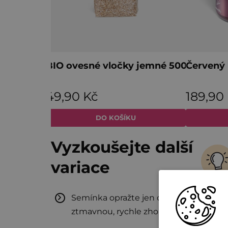
Vyzkoušejte další
variace
Semínka opražte jen do vůně: když
ztmavnou, rychle zhořknou.