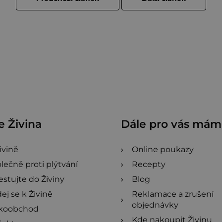
 Živina
Dále pro vás má
ivině
Online poukazy
lečně proti plýtvání
Recepty
estujte do Živiny
Blog
dej se k Živině
Reklamace a zrušení
objednávky
lkoobchod
Kde nakoupit Živinu