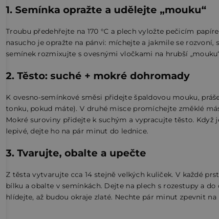
1. Semínka opražte a udělejte „mouku“
Troubu předehřejte na 170 °C a plech vyložte pečicím papí
nasucho je opražte na pánvi: míchejte a jakmile se rozvoní, 
semínek rozmixujte s ovesnými vločkami na hrubší „mouku“.
2. Těsto: suché + mokré dohromady
K ovesno-semínkové směsi přidejte špaldovou mouku, prášek 
tonku, pokud máte). V druhé misce promíchejte změklé más
Mokré suroviny přidejte k suchým a vypracujte těsto. Když j
lepivé, dejte ho na pár minut do lednice.
3. Tvarujte, obalte a upečte
Z těsta vytvarujte cca 14 stejně velkých kuliček. V každé pr
bílku a obalte v semínkách. Dejte na plech s rozestupy a do
hlídejte, až budou okraje zlaté. Nechte pár minut zpevnit na