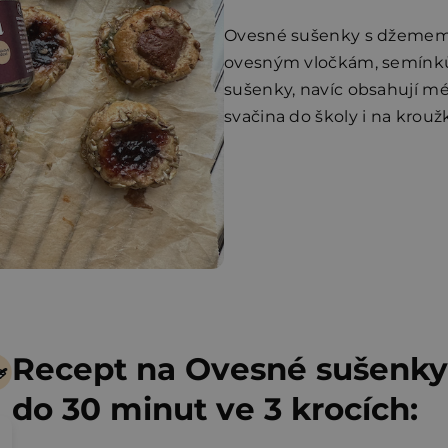
Ovesné sušenky s džemem 
ovesným vločkám, semínkům
sušenky, navíc obsahují mé
svačina do školy i na krouž
Recept na Ovesné sušenk
do 30 minut ve 3 krocích: