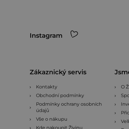
Z
Instagram
á
p
a
Zákaznický servis
Jsme
t
í
Kontakty
O Ž
Obchodní podmínky
Spo
Podmínky ochrany osobních
Inv
údajů
Při
Vše o nákupu
Ve
Kde nakoupit Živinu