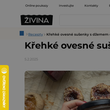
Přejít
Online poukazy
Investujte
Kontakty
na
obsah
Domů
Recepty
Křehké ovesné sušenky s džemem 
Křehké ovesné su
5.2.2025