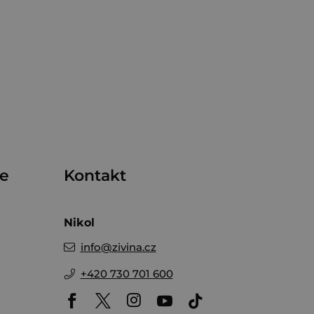
me
Kontakt
Nikol
info
@
zivina.cz
+420 730 701 600