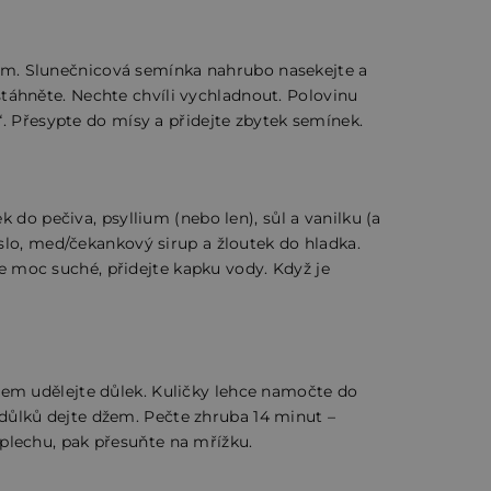
rem. Slunečnicová semínka nahrubo nasekejte a
stáhněte. Nechte chvíli vychladnout. Polovinu
 Přesypte do mísy a přidejte zbytek semínek.
do pečiva, psyllium (nebo len), sůl a vanilku (a
lo, med/čekankový sirup a žloutek do hladka.
e moc suché, přidejte kapku vody. Když je
stem udělejte důlek. Kuličky lehce namočte do
 důlků dejte džem. Pečte zhruba 14 minut –
 plechu, pak přesuňte na mřížku.