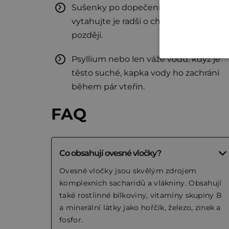
Sušenky po dopečení ještě tuhnou:
vytahujte je radši o chlup dřív než
později.
Psyllium nebo len váže vodu: když je
těsto suché, kapka vody ho zachrání
během pár vteřin.
FAQ
Co obsahují ovesné vločky?
Ovesné vločky jsou skvělým zdrojem
komplexních sacharidů a vlákniny. Obsahují
také rostlinné bílkoviny, vitamíny skupiny B
a minerální látky jako hořčík, železo, zinek a
fosfor.