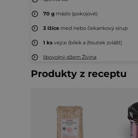
70
g
máslo (pokojové)
3
lžíce
med nebo čekankový sirup
1
ks
vejce (bílek a žloutek zvlášť)
libovolný džem Živina
Produkty z receptu