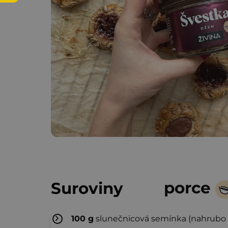
porce
Suroviny
100
g
slunečnicová semínka (nahrubo