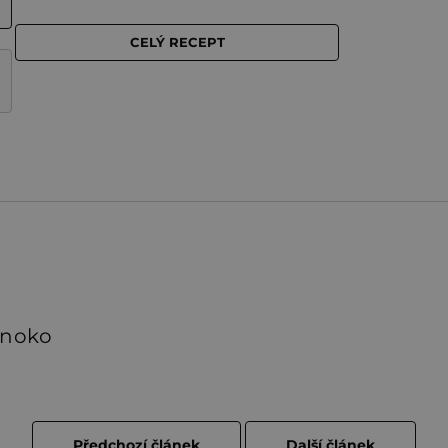
inoko
Předchozí článek
Další článek