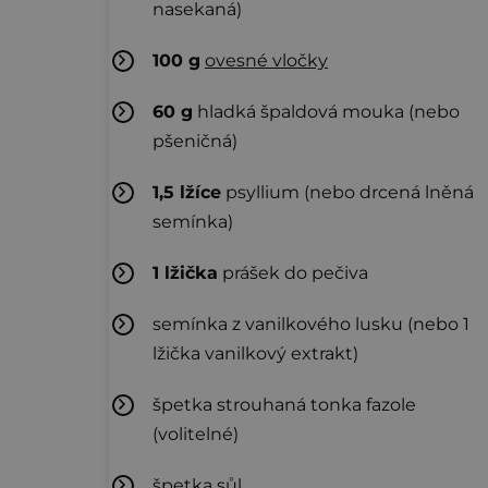
nasekaná)
100
g
ovesné vločky
60
g
hladká špaldová mouka (nebo
pšeničná)
1,5
lžíce
psyllium (nebo drcená lněná
semínka)
1
lžička
prášek do pečiva
semínka z vanilkového lusku (nebo 1
lžička vanilkový extrakt)
špetka strouhaná tonka fazole
(volitelné)
špetka sůl