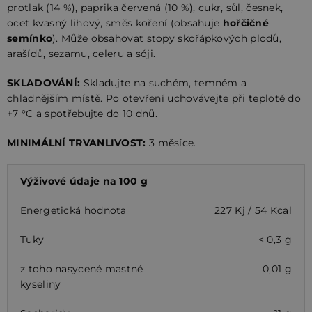
protlak (14 %), paprika červená (10 %), cukr, sůl, česnek,
ocet kvasný lihový, směs koření (obsahuje
hořčičné
semínko
). Může obsahovat stopy skořápkových plodů,
arašídů, sezamu, celeru a sóji.
SKLADOVÁNÍ:
Skladujte na suchém, temném a
chladnějším místě. Po otevření uchovávejte při teplotě do
+7 °C a spotřebujte do 10 dnů.
MINIMÁLNÍ TRVANLIVOST:
3 měsíce.
Výživové údaje na 100 g
Energetická hodnota
227 Kj / 54 Kcal
Tuky
< 0,3 g
z toho nasycené mastné
0,01 g
kyseliny