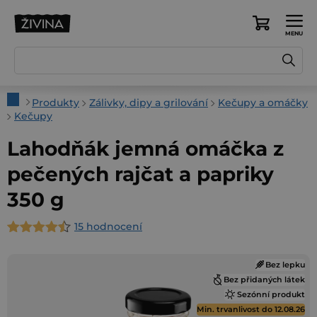
Přejít
na
Nákupní
obsah
košík
Domů
Produkty
Zálivky, dipy a grilování
Kečupy a omáčky
Kečupy
Lahodňák jemná omáčka z
pečených rajčat a papriky
350 g
15 hodnocení
Průměrné
hodnocení
Bez lepku
produktu
Bez přidaných látek
je
Sezónní produkt
4,7
Min. trvanlivost do 12.08.26