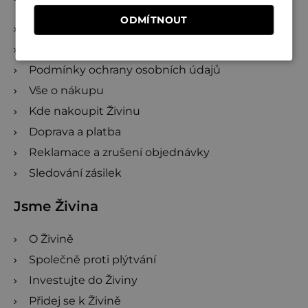
í
ODMÍTNOUT
Kontakty
Obchodní podmínky
Podmínky ochrany osobních údajů
Vše o nákupu
Kde nakoupit Živinu
Doprava a platba
Reklamace a zrušení objednávky
Sledování zásilek
Jsme Živina
O Živině
Společně proti plýtvání
Investujte do Živiny
Přidej se k Živině