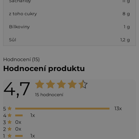
Sacharidy
11 g
z toho cukry
8 g
Bílkoviny
1 g
Sůl
1,2 g
Hodnocení (15)
Hodnocení produktu
4,7
Průměrné
hodnocení
15 hodnocení
produktu
13x
5
je
1x
4
4,7
0x
3
0x
2
z 5
1x
1