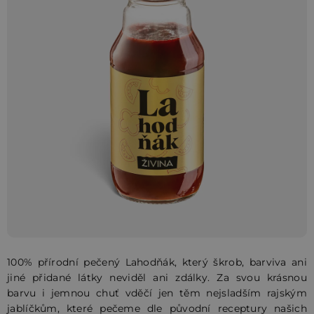
z
5
hvězdiček.
100% přírodní pečený Lahodňák, který škrob, barviva ani
jiné přidané látky neviděl ani zdálky. Za svou krásnou
barvu i jemnou chuť vděčí jen těm nejsladším rajským
jablíčkům, které pečeme dle původní receptury našich