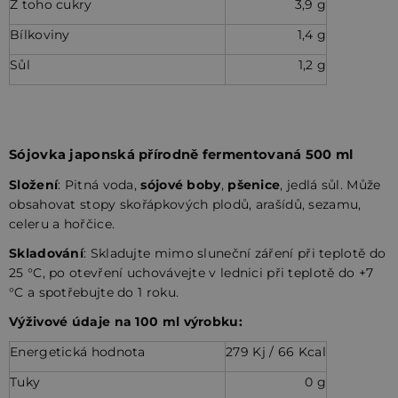
Z toho cukry
3,9 g
Bílkoviny
1,4 g
Sůl
1,2 g
Sójovka japonská přírodně fermentovaná 500 ml
Složení
:
Pitná voda,
sójové boby
,
pšenice
, jedlá sůl.
Může
obsahovat stopy skořápkových plodů, arašídů, sezamu,
celeru a hořčice.
Skladování
:
Skladujte mimo sluneční záření při teplotě do
25 °C, po otevření uchovávejte v lednici při teplotě do +7
°C a spotřebujte do 1 roku.
Výživové údaje na 100 ml výrobku:
Energetická hodnota
279 Kj / 66 Kcal
Tuky
0 g