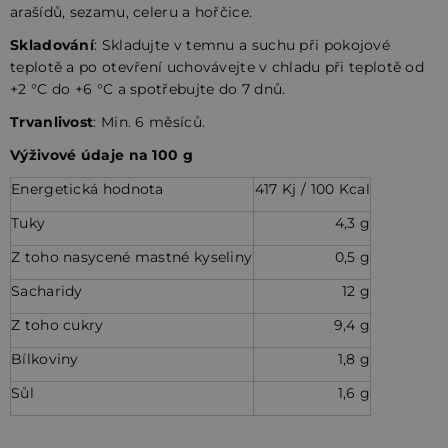
arašídů, sezamu, celeru a hořčice.
Skladování
: Skladujte v temnu a suchu při pokojové
teplotě a po otevření uchovávejte v chladu při teplotě od
+2 °C do +6 °C a spotřebujte do 7 dnů.
Trvanlivost
: Min. 6 měsíců.
Výživové údaje na 100 g
Energetická hodnota
417 Kj / 100 Kcal
Tuky
4,3 g
Z toho nasycené mastné kyseliny
0,5 g
Sacharidy
12 g
Z toho cukry
9,4 g
Bílkoviny
1,8 g
Sůl
1,6 g