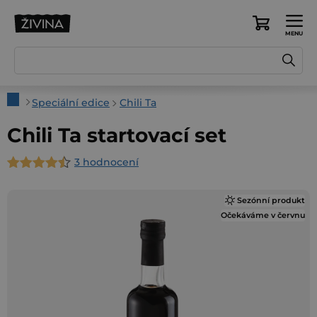
Přejít
na
Nákupní
obsah
košík
Domů
Speciální edice
Chili Ta
Chili Ta startovací set
3 hodnocení
Průměrné
hodnocení
Sezónní produkt
produktu
Očekáváme v červnu
je
4,7
z
5
hvězdiček.