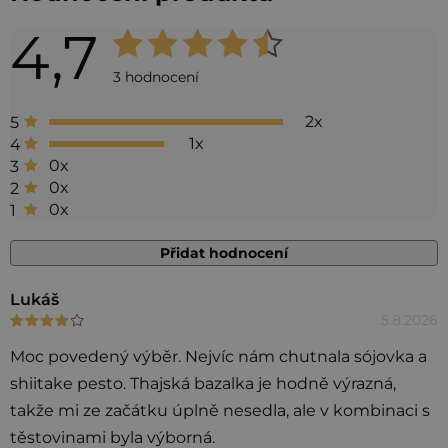
4,7
Průměrné
hodnocení
3 hodnocení
produktu
2x
5
je
1x
4
4,7
0x
3
0x
2
z 5
0x
1
hvězdiček.
Přidat hodnocení
V
Lukáš
5.8.2026
Hodnocení produktu je 4 z 5 hvězdiček.
ý
p
Moc povedený výběr. Nejvíc nám chutnala sójovka a
i
shiitake pesto. Thajská bazalka je hodně výrazná,
s
takže mi ze začátku úplně nesedla, ale v kombinaci s
h
těstovinami byla výborná.