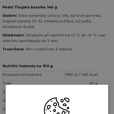
Pesto Thajská bazalka 140 g
Složení
: Extra panenský olivový olej, dýňová semínka,
thajská bazalka (12 %), limetková šťáva, sůl jedlá,
lahůdkové droždí.
Skladování
: Skladujte při teplotě od +2 °C do +6 °C a po
otevření spotřebujte do 3 dnů.
Trvanlivost
: Min. trvanlivost 3 měsíce.
Nutriční hodnoty na 100 g
Energetická hodnota
1990 Kj / 483 Kcal
Tuky
50 g
Z toho nasycené mastné kyseliny
6,8 g
Sacharidy
1,3 g
Z toho cukry
0,3 g