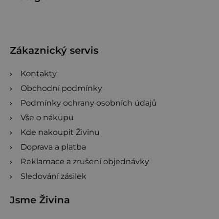
á
p
a
t
Zákaznický servis
í
Kontakty
Obchodní podmínky
Podmínky ochrany osobních údajů
Vše o nákupu
Kde nakoupit Živinu
Doprava a platba
Reklamace a zrušení objednávky
Sledování zásilek
Jsme Živina