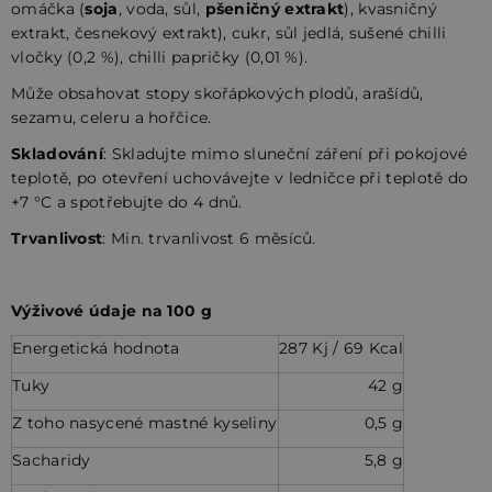
omáčka (
soja
, voda, sůl,
pšeničný extrakt
), kvasničný
extrakt, česnekový extrakt), cukr, sůl jedlá, sušené chilli
vločky (0,2 %), chilli papričky (0,01 %).
Může obsahovat stopy skořápkových plodů, arašídů,
sezamu, celeru a hořčice.
Skladování
:
Skladujte mimo sluneční záření při pokojové
teplotě, po otevření uchovávejte v ledničce při teplotě do
+7 °C a spotřebujte do 4 dnů.
Trvanlivost
: Min. trvanlivost 6 měsíců.
Výživové údaje na 100 g
Energetická hodnota
287 Kj / 69 Kcal
Tuky
42 g
Z toho nasycené mastné kyseliny
0,5 g
Sacharidy
5,8 g