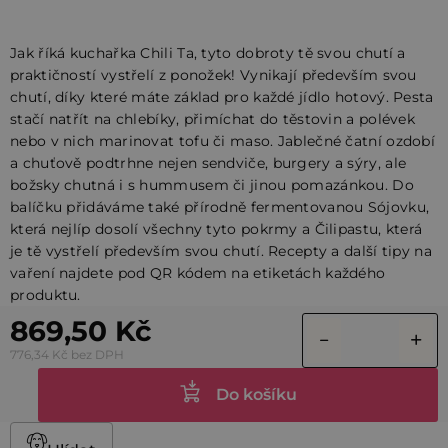
Jak říká kuchařka Chili Ta, tyto dobroty tě svou chutí a
praktičností vystřelí z ponožek! Vynikají především svou
chutí, díky které máte základ pro každé jídlo hotový. Pesta
stačí natřít na chlebíky, přimíchat do těstovin a polévek
nebo v nich marinovat tofu či maso. Jablečné čatní ozdobí
a chuťově podtrhne nejen sendviče, burgery a sýry, ale
božsky chutná i s hummusem či jinou pomazánkou. Do
balíčku přidáváme také přírodně fermentovanou Sójovku,
která nejlíp dosolí všechny tyto pokrmy a Čilipastu, která
je tě vystřelí především svou chutí. Recepty a další tipy na
vaření najdete pod QR kódem na etiketách každého
produktu.
869,50 Kč
776,34 Kč bez DPH
Do košíku