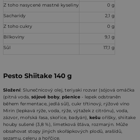
Z toho nasycené mastné kyseliny
0 g
Sacharidy
2,1 g
Z toho cukry
0 g
Bílkoviny
9,1 g
Sůl
17,1 g
Pesto Shiitake 140 g
Složení
:
Slunečnicový olej, teriyaki rozvar (sójová omáčka
(pitná voda,
sójové boby
,
pšenice
- lepek odstraněn
během fermentace, jedlá sůl), cukr třtinový, rýžové víno
Mirin (lepkavá rýže, voda, rýže, výtažek z citrónu), voda,
zázvor, mořská řasa, skořice, badyán),
kešu
oříšky, shiitake
houby sušené (3,8 %), limetková šťáva, rozmarýn.
Může
obsahovat stopy jiných skořápkových plodů, arašídů,
sezamu, celeru a hořčice.