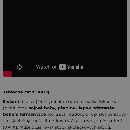
Jablečné čatní 200 g
Složení
: Jablka (44 %), cibule, sojová omáčka Kikkoman
(pitná voda,
sojové boby, pšenice
-
lepek odstraněn
během fermentace
, jedlá sůl), datlový sirup, slunečnicový
olej, jablečný mošt, limetková šťáva, zázvor, směs koření
(0,4 %). Může obsahovat stopy skořápkových plodů,