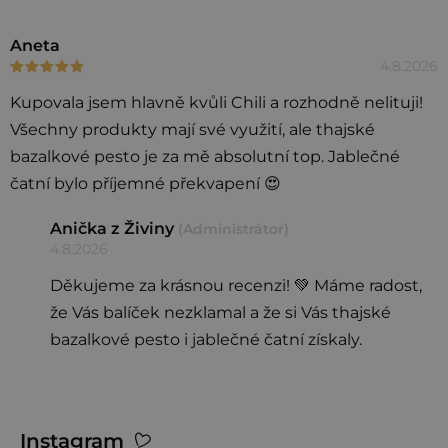
o
d
Aneta
4.8.2026
Hodnocení produktu je 5 z 5 hvězdiček.
n
o
Kupovala jsem hlavně kvůli Chili a rozhodně nelituji!
c
Všechny produkty mají své využití, ale thajské
e
bazalkové pesto je za mě absolutní top. Jablečné
n
čatní bylo příjemné překvapení 😍
í
Anička z Živiny
(Administrátor)
4.8.2026
Děkujeme za krásnou recenzi! 💚 Máme radost,
že Vás balíček nezklamal a že si Vás thajské
bazalkové pesto i jablečné čatní získaly.
Z
Instagram