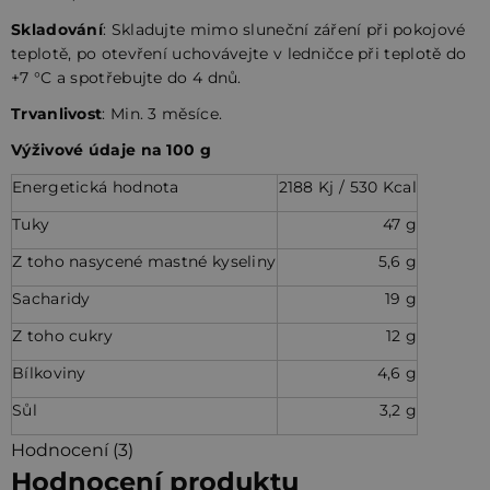
Skladování
:
Skladujte mimo sluneční záření při pokojové
teplotě, po otevření uchovávejte v ledničce při teplotě do
+7 °C a spotřebujte do 4 dnů.
Trvanlivost
: Min. 3 měsíce.
Výživové údaje na 100 g
Energetická hodnota
2188 Kj / 530 Kcal
Tuky
47 g
Z toho nasycené mastné kyseliny
5,6 g
Sacharidy
19 g
Z toho cukry
12 g
Bílkoviny
4,6 g
Sůl
3,2 g
Hodnocení (3)
Hodnocení produktu