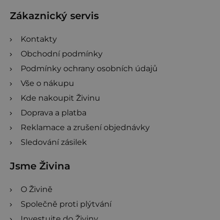
t
Zákaznický servis
í
Kontakty
Obchodní podmínky
Podmínky ochrany osobních údajů
Vše o nákupu
Kde nakoupit Živinu
Doprava a platba
Reklamace a zrušení objednávky
Sledování zásilek
Jsme Živina
O Živině
Společně proti plýtvání
Investujte do Živiny