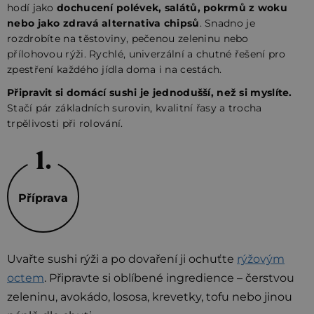
hodí jako
dochucení polévek, salátů, pokrmů z woku
nebo jako zdravá alternativa chipsů
. Snadno je
rozdrobíte na těstoviny, pečenou zeleninu nebo
přílohovou rýži. Rychlé, univerzální a chutné řešení pro
zpestření každého jídla doma i na cestách.
Připravit si domácí sushi je jednodušší, než si myslíte.
Stačí pár základních surovin, kvalitní řasy a trocha
trpělivosti při rolování.
Příprava
Uvařte sushi rýži a po dovaření ji ochuťte
rýžovým
octem
. Připravte si oblíbené ingredience – čerstvou
zeleninu, avokádo, lososa, krevetky, tofu nebo jinou