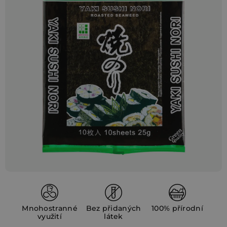
z
5
hvězdiček.
Mnohostranné
Bez přidaných
100% přírodní
využití
látek