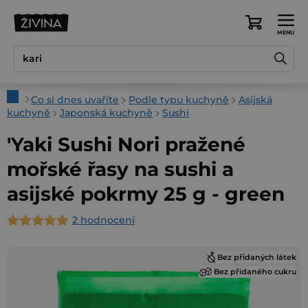
Přejít
na
Nákupní
obsah
košík
Domů
Co si dnes uvaříte
Podle typu kuchyně
Asijská
kuchyně
Japonská kuchyně
Sushi
'Yaki Sushi Nori pražené
mořské řasy na sushi a
asijské pokrmy 25 g - green
2 hodnocení
Průměrné
hodnocení
Bez přidaných látek
produktu
Bez přidaného cukru
je
5,0