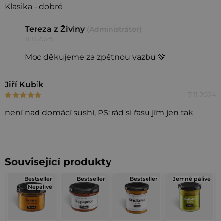
p
Klasika - dobré
i
Tereza z Živiny
(Administrátor)
s
11.11.2025
h
Moc děkujeme za zpětnou vazbu 💚
o
d
Jiří Kubík
n
7.11.2024
Hodnocení produktu je 5 z 5 hvězdiček.
o
c
není nad domácí sushi, PS: rád si řasu jím jen tak
e
n
í
Související produkty
Bestseller
Bestseller
Bestseller
Jemně pálivé
Nepálivé