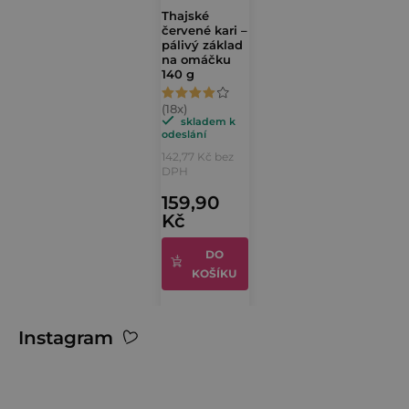
Thajské
červené kari –
pálivý základ
na omáčku
140 g
Průměrné
hodnocení
skladem k
odeslání
produktu
142,77 Kč bez
je
DPH
4,4
159,90
Kč
z
5
DO
hvězdiček.
KOŠÍKU
Z
Instagram
á
p
a