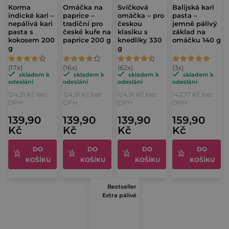
Korma
Omáčka na
Svíčková
Balijská kari
indické kari –
paprice –
omáčka – pro
pasta –
nepálivá kari
tradiční pro
českou
jemně pálivý
pasta s
české kuře na
klasiku s
základ na
kokosem 200
paprice 200 g
knedlíky 330
omáčku 140 g
g
g
Průměrné
Průměrné
Průměrné
Průměrné
hodnocení
hodnocení
hodnocení
hodnocení
skladem k
skladem k
skladem k
skladem k
odeslání
odeslání
odeslání
odeslání
produktu
produktu
produktu
produktu
124,91 Kč bez
124,91 Kč bez
124,91 Kč bez
142,77 Kč bez
je
je
je
je
DPH
DPH
DPH
DPH
4,7
4,3
4,7
5,0
139,90
139,90
139,90
159,90
Kč
Kč
Kč
Kč
z
z
z
z
5
5
5
5
DO
DO
DO
DO
hvězdiček.
hvězdiček.
hvězdiček.
hvězdiček.
KOŠÍKU
KOŠÍKU
KOŠÍKU
KOŠÍKU
Bestseller
Extra pálivé