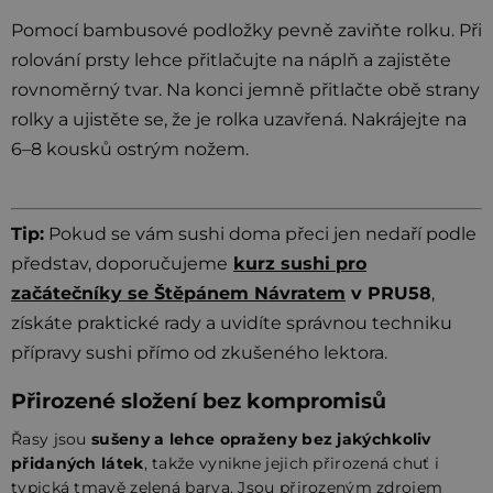
Pomocí bambusové podložky pevně zaviňte rolku. Při
rolování prsty lehce přitlačujte na náplň a zajistěte
rovnoměrný tvar. Na konci jemně přitlačte obě strany
rolky a ujistěte se, že je rolka uzavřená. Nakrájejte na
6–8 kousků ostrým nožem.
Tip:
Pokud se vám sushi doma přeci jen nedaří podle
představ, doporučujeme
kurz sushi pro
začátečníky se Štěpánem Návratem
v PRU58
,
získáte praktické rady a uvidíte správnou techniku
přípravy sushi přímo od zkušeného lektora.
Přirozené složení bez kompromisů
Řasy jsou
sušeny a lehce opraženy bez jakýchkoliv
přidaných látek
, takže vynikne jejich přirozená chuť i
typická tmavě zelená barva. Jsou přirozeným zdrojem