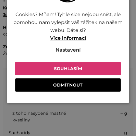
Kategorie
Cookies? Mňam! Tyhle sice nejdou sníst, ale
Jednoduché vaření
/
Sety na vaření
pomohou nám vylepšit váš zážitek na našem
Hmotnost
Země původu
webu. Dáte si?
cca 2,8 kg
EU
Více informací
Značka
Výrobce
Nastavení
Živina
Živina
SOUHLASÍM
Výživové údaje na 100 g
ODMÍTNOUT
Energetická hodnota
– Kj / – Kcal
Tuky
– g
z toho nasycené mastné
– g
kyseliny
Sacharidy
– g