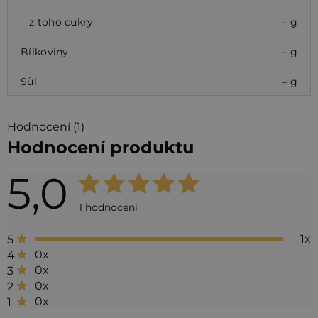
z toho cukry
– g
Bílkoviny
– g
Sůl
– g
Hodnocení (1)
Hodnocení produktu
5,0
Průměrné
hodnocení
1 hodnocení
produktu
1x
5
je
0x
4
5,0
0x
3
0x
2
z 5
0x
1
hvězdiček.