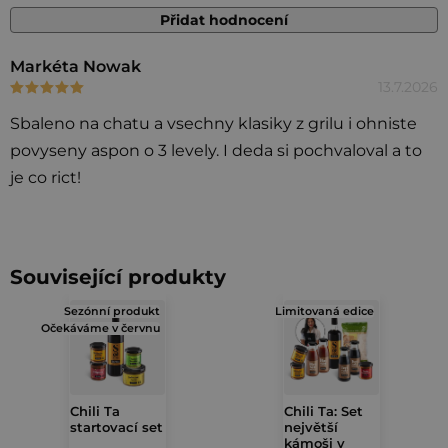
Přidat hodnocení
V
Markéta Nowak
13.7.2026
Hodnocení produktu je 5 z 5 hvězdiček.
ý
p
Sbaleno na chatu a vsechny klasiky z grilu i ohniste
i
povyseny aspon o 3 levely. I deda si pochvaloval a to
s
je co rict!
h
o
d
Související produkty
n
o
Sezónní produkt
Limitovaná edice
Očekáváme v červnu
c
e
n
Chili Ta
Chili Ta: Set
í
startovací set
největší
kámoši v