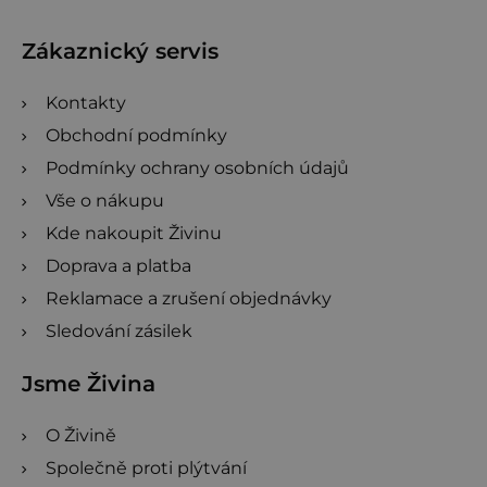
a
t
Zákaznický servis
í
Kontakty
Obchodní podmínky
Podmínky ochrany osobních údajů
Vše o nákupu
Kde nakoupit Živinu
Doprava a platba
Reklamace a zrušení objednávky
Sledování zásilek
Jsme Živina
O Živině
Společně proti plýtvání