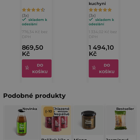
kuchyni
Průměrné
Průměrné
hodnocení
hodnocení
skladem k
skladem k
odeslání
odeslání
produktu
produktu
776,34 Kč bez
1 334,02 Kč bez
je
je
DPH
DPH
4,7
5,0
869,50
1 494,10
Kč
Kč
z
z
5
5
DO
DO
hvězdiček.
hvězdiček.
KOŠÍKU
KOŠÍKU
Podobné produkty
Novinka
Chlazené
Bestseller
(–10
Nepálivé
%)
Balíček kilo a
Miang
Jasmínová