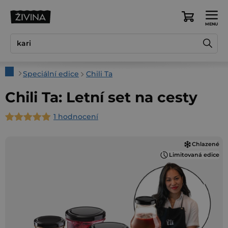
Přejít
na
Nákupní
obsah
košík
Domů
Speciální edice
Chili Ta
Chili Ta: Letní set na cesty
1 hodnocení
Průměrné
hodnocení
Chlazené
produktu
Limitovaná edice
je
5,0
z
5
hvězdiček.