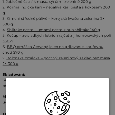
1.
Jablečné čatní k masu, sýrům i zelenině 200 g
2.
Korma indické kari – nepálivá kari pasta s kokosem 200
g
3.
Kimchi středně pálivé – korejská kvašená zelenina 2×
500 g
4.
Shiitake pesto – umami pesto z hub shiitake 140 g
5.
Kečup – ze sladkých letních rajčat z jihomoravských polí
350 g
6.
BBQ omáčka Červený jelen na grilování s kouřovou
chutí 270 g
7.
Boloňská omáčka – poctivý zeleninový základ bez masa
2× 300 g
Skladování:
Skladujte dle pokynů uvedených na etiketě jednotlivých
produktů.
Minimální trvanlivost:
Přesné datum trvanlivosti je
uvedeno na etiketě jednotlivých produktů.
Parametry