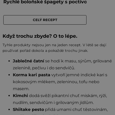
Když trochu zbyde? O to lépe.
Tyhle produkty nejsou jen na jeden recept. V létě se dají
používat pořád dokola a pokaždé trochu jinak.
Jablečné čatní
se hodí k masu, sýrům, grilované
zelenině, pečivu i do sendvičů.
Korma kari pasta
vytvoří jemné indické kari s
kokosovým mlékem, zeleninou, tofu nebo
masem.
Kimchi
dodá svěží pikantní chuť miskám, rýži,
nudlím, sendvičům i grilovaným jídlům.
Shiitake pesto
přidá umami chuť těstovinám,