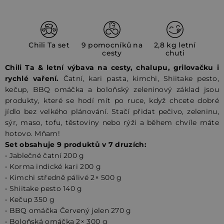
Chili Ta set
9 pomocníků na
2,8 kg letní
cesty
chuti
Chili Ta & letní výbava na cesty, chalupu, grilovačku i
rychlé vaření.
Čatní, kari pasta, kimchi, Shiitake pesto,
kečup, BBQ omáčka a boloňský zeleninový základ jsou
produkty, které se hodí mít po ruce, když chcete dobré
jídlo bez velkého plánování. Stačí přidat pečivo, zeleninu,
sýr, maso, tofu, těstoviny nebo rýži a během chvíle máte
hotovo. Mňam!
Set obsahuje 9 produktů v 7 druzích:
• Jablečné čatní 200 g
• Korma indické kari 200 g
• Kimchi středně pálivé 2× 500 g
• Shiitake pesto 140 g
• Kečup 350 g
• BBQ omáčka Červený jelen 270 g
• Boloňská omáčka 2× 300 g