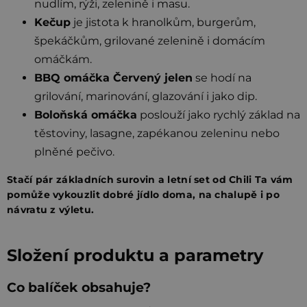
nudlím, rýži, zelenině i masu.
Kečup
je jistota k hranolkům, burgerům,
špekáčkům, grilované zelenině i domácím
omáčkám.
BBQ omáčka Červený jelen
se hodí na
grilování, marinování, glazování i jako dip.
Boloňská omáčka
poslouží jako rychlý základ na
těstoviny, lasagne, zapékanou zeleninu nebo
plněné pečivo.
Stačí pár základních surovin a letní set od Chili Ta vám
pomůže vykouzlit dobré jídlo doma, na chalupě i po
návratu z výletu.
Složení produktu a parametry
Co balíček obsahuje?