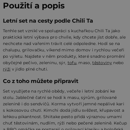
Použití a popis
Letní set na cesty podle Chili Ta
Tenhle set vznikl ve spolupráci s kuchařkou Chili Ta jako
praktická letní výbava pro chvíle, kdy chcete jíst dobře, ale
nechcete nad vařením trávit celé odpoledne. Hodí se na
chalupu, grilovačku, víkend mimo domov i rychlou večeři
po výletu. Najdete v něm produkty, které snadno promění
obyčejné pečivo, zeleninu, sýr,
tofu
, maso,
těstoviny
nebo
rýži
v jídlo plné chuti.
Co z toho můžete připravit
Set využijete na rychlé obědy, večeře i letní zobání ke
stolu. Jablečné čatní se hodí k masu, sýrům, grilované
zelenině i do sendvičů. Korma vytvoří jemné nepálivé kari
s kokosovou chutí. Kimchi dodá jídlu svěžest, křupavost a
lehkou pikantnost. Shiitake pesto přidá výraznou umami
chuť těstovinám, nudlím, rýži nebo pečené zelenině. Kečup
a BBQ omáčka se postarají o grilovací klasiku a boloňská