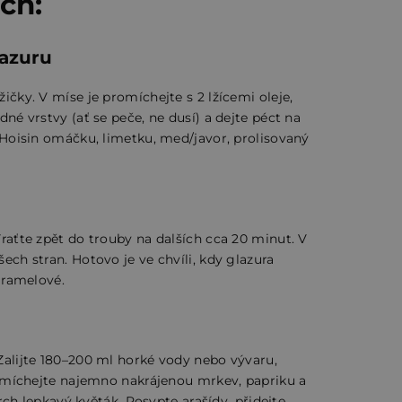
ích:
lazuru
čky. V míse je promíchejte s 2 lžícemi oleje,
né vrstvy (ať se peče, ne dusí) a dejte péct na
 Hoisin omáčku, limetku, med/javor, prolisovaný
raťte zpět do trouby na dalších cca 20 minut. V
ech stran. Hotovo je ve chvíli, kdy glazura
aramelové.
Zalijte 180–200 ml horké vody nebo vývaru,
. Vmíchejte najemno nakrájenou mrkev, papriku a
vrch lepkavý květák. Posypte arašídy, přidejte