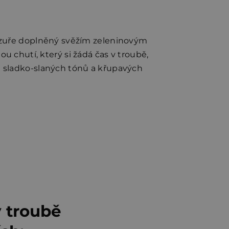
azuře doplněný svěžím zeleninovým
u chutí, který si žádá čas v troubě,
 sladko-slaných tónů a křupavých
 troubě