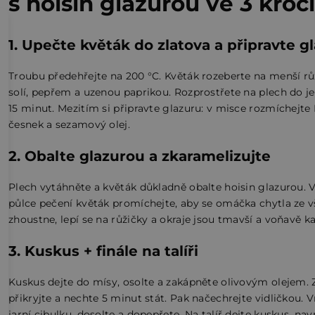
s hoisin glazurou ve 3 kroc
1. Upečte květák do zlatova a připravte g
Troubu předehřejte na 200 °C. Květák rozeberte na menší růži
solí, pepřem a uzenou paprikou. Rozprostřete na plech do jed
15 minut. Mezitím si připravte glazuru: v misce rozmíchejte
česnek a sezamový olej.
2. Obalte glazurou a zkaramelizujte
Plech vytáhněte a květák důkladně obalte hoisin glazurou. V
půlce pečení květák promíchejte, aby se omáčka chytla ze vš
zhoustne, lepí se na růžičky a okraje jsou tmavší a voňavě k
3. Kuskus + finále na talíři
Kuskus dejte do mísy, osolte a zakápněte olivovým olejem. 
přikryjte a nechte 5 minut stát. Pak načechrejte vidličkou
jarní cibulku, dosolte a dopepřete. Na talíř dejte kuskus, na