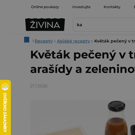
Přejít
Online poukazy
Investujte
Kontakty
na
obsah
Domů
Recepty
Asijské recepty
Květák pečený v t
Květák pečený v t
arašídy a zeleni
21.1.2026