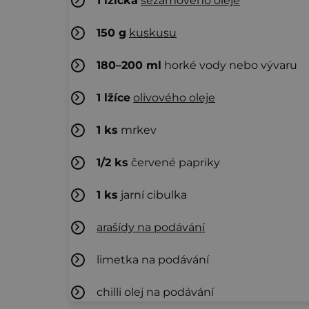
1
lžička
sezamového oleje
150
g
kuskusu
180–200
ml
horké vody nebo vývaru
1
lžíce
olivového oleje
1
ks
mrkev
1/2
ks
červené papriky
1
ks
jarní cibulka
arašídy na podávání
limetka na podávání
chilli olej na podávání