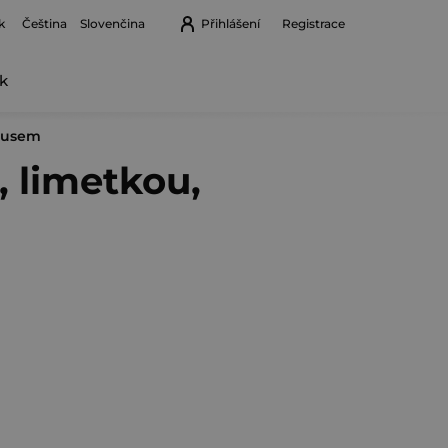
k
Přihlášení
Registrace
Čeština
Slovenčina
k
Nákupní
košík
skusem
, limetkou,