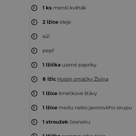
1
ks
menší květák
2
lžíce
oleje
sůl
pepř
1
lžička
uzené papriky
8
lžic
Hoisin omáčky Živina
1
lžíce
limetkové šťávy
1
lžíce
medu nebo javorového sirupu
1
stroužek
česneku