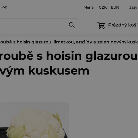
Blog
Měna
Jazy
CZK
EUR
Prázdný koší
roubě s hoisin glazurou, limetkou, arašídy a zeleninovým ku
roubě s hoisin glazurou
novým kuskusem