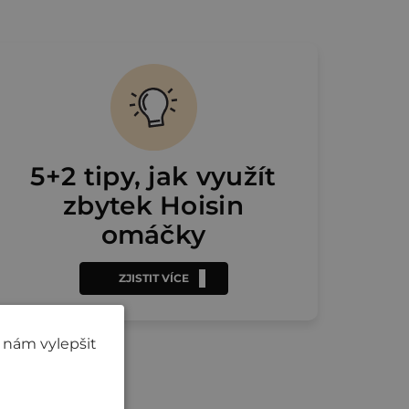
5+2 tipy, jak využít
zbytek Hoisin
omáčky
ZJISTIT VÍCE
 nám vylepšit