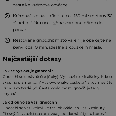
cesta ke krémové omáčce.
Krémová úprava: přidejte cca 150 ml smetany 30
% nebo lžičku ricotty/mascarpone přímo do
pánve.
Restované gnocchi: místo vaření je opékejte na
pánvi cca 10 min, ideálně s kouskem másla.
Nejčastější dotazy
Jak se vyslovuje gnocchi?
Gnocchi se správně čte [ňoky]. Vychází to z italštiny, kde se
skupina písmen „gn“ vyslovuje jako české „ň“ a „cch“ se čte
vždy jako tvrdé „k“. Častá výslovnost „gnoči“ je tedy
chybná.
Jak dlouho se vaří gnocchi?
Gnocchi se vaří velmi krátce, obvykle jen 1 až 3 minuty.
Přesný čas závisí na tom, zda jsou domácí (jsou hotové