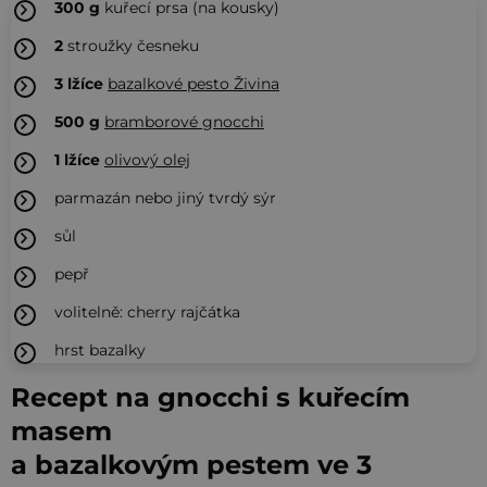
300
g
kuřecí prsa (na kousky)
2
stroužky česneku
3
lžíce
bazalkové pesto Živina
500
g
bramborové gnocchi
1
lžíce
olivový olej
parmazán nebo jiný tvrdý sýr
sůl
pepř
volitelně: cherry rajčátka
hrst bazalky
Recept na gnocchi s kuřecím
masem
a bazalkovým pestem ve 3