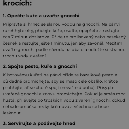
krocích:
1. Opečte kuře a uvařte gnocchi
Připravte si hrnec se slanou vodou na gnocchi. Na pánvi
rozehřejte olej, přidejte kuře, osolte, opepřete a restujte
cca 7 minut dozlatova. Přidejte prolisovaný nebo nasekaný
česnek a restujte ještě 1 minutu, jen aby zavoněl. Mezitím
uvařte gnocchi podle návodu na obalu a odložte si stranou
trochu vody z vaření.
2. Spojte pesto, kuře a gnocchi
K hotovému kuřeti na pánvi přidejte bazalkové pesto a
důkladně promíchejte, aby se maso celé obalilo. Krátce
prohřejte, ať se chutě spojí (nevařte dlouho). Přisypte
uvařené gnocchi a znovu promíchejte. Pokud je směs moc
hustá, přilévejte po troškách vodu z vaření gnocchi, dokud
nebude omáčka hezky krémová a všechno se bude
lesknout.
3. Servírujte a podávejte hned