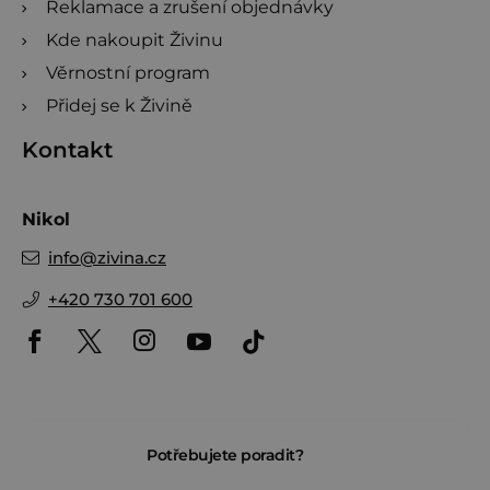
Reklamace a zrušení objednávky
Kde nakoupit Živinu
Věrnostní program
Přidej se k Živině
Kontakt
Nikol
info
@
zivina.cz
+420 730 701 600
Potřebujete poradit?