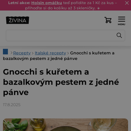
Přejít
Letní akce:
Hoisin omáčku
teď pořídíte za 1 Kč za kus –
přihoďte si do košíku až 3 skleničky. ☀️
na
obsah
Nákupní
košík
Domů
Recepty
Italské recepty
Gnocchi s kuřetem a
bazalkovým pestem z jedné pánve
Gnocchi s kuřetem a
bazalkovým pestem z jedné
pánve
17.8.2025