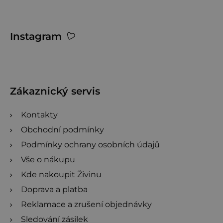
Z
Instagram
á
p
a
t
Zákaznický servis
í
Kontakty
Obchodní podmínky
Podmínky ochrany osobních údajů
Vše o nákupu
Kde nakoupit Živinu
Doprava a platba
Reklamace a zrušení objednávky
Sledování zásilek