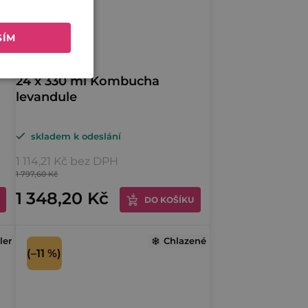
SÍM
24 x 330 ml Kombucha
levandule
skladem k odeslání
1 114,21 Kč bez DPH
1 797,60 Kč
1 348,20 Kč
DO KOŠÍKU
ler
Chlazené
(–11 %)