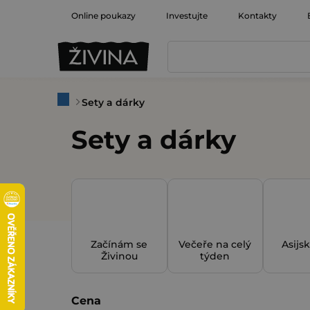
Přejít
Online poukazy
Investujte
Kontakty
na
obsah
Domů
Sety a dárky
Sety a dárky
Začínám se
Večeře na celý
Asijs
Živinou
týden
P
Cena