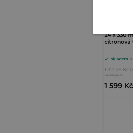
24 x 330 
citronová 
skladem k 
1 321,49 Kč
1 797,60 Kč
1 599 K