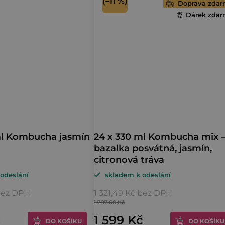
(–11 %)
Doprava zda
hvězdiček.
Dárek zda
ml Kombucha jasmín
24 x 330 ml Kombucha mix 
bazalka posvátná, jasmín,
citronová tráva
odeslání
skladem k odeslání
 bez DPH
1 321,49 Kč bez DPH
1 797,60 Kč
č
1 599 Kč
DO KOŠÍKU
DO KOŠÍKU