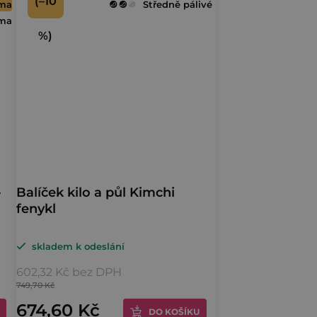
(–10
rma
Středně pálivé
rma
%)
–
Balíček kilo a půl Kimchi
fenykl
skladem k odeslání
602,32 Kč bez DPH
749,70 Kč
674,60 Kč
DO KOŠÍKU