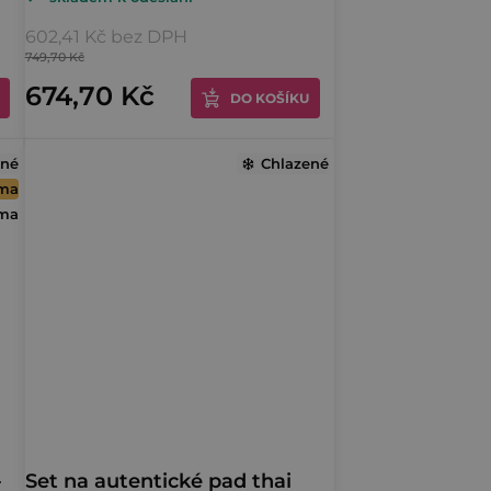
hodnocení
t
produktu
602,41 Kč bez DPH
je
749,70 Kč
ů
4,7
674,70 Kč
DO KOŠÍKU
z
5
ené
Chlazené
hvězdiček.
rma
rma
–
Set na autentické pad thai