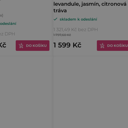
levandule, jasmín, citronová
tráva
skladem k odeslání
odeslání
1 321,49 Kč bez DPH
bez DPH
1 797,60 Kč
Kč
1 599 Kč
DO KOŠÍKU
DO KOŠÍKU