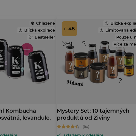
Chlazené
Blízká expir
(–48
Blízká expirace
Limitovaná ed
Bestseller
Pouze u 
%)
Více za m
 ml Kombucha
Mystery Set: 10 tajemných
svátná, levandule,
produktů od Živiny
Průměrné
odeslání
skladem k odeslání