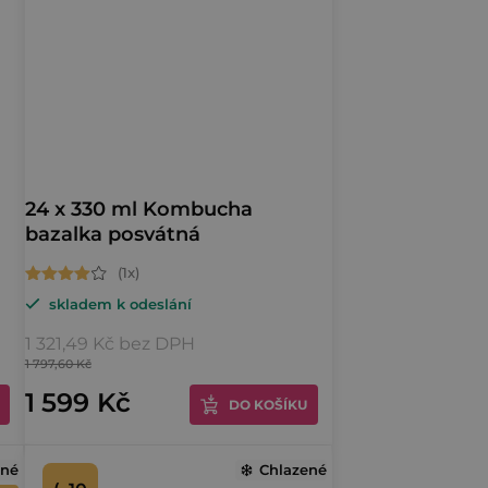
z
24 x 330 ml Kombucha
bazalka posvátná
Průměrné
skladem k odeslání
hodnocení
produktu
1 321,49 Kč bez DPH
je
1 797,60 Kč
4,0
1 599 Kč
DO KOŠÍKU
z
5
ené
Chlazené
hvězdiček.