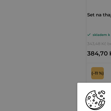
Set na tha
skladem k 
343,48 Kč 
384,70 
(–11 %)