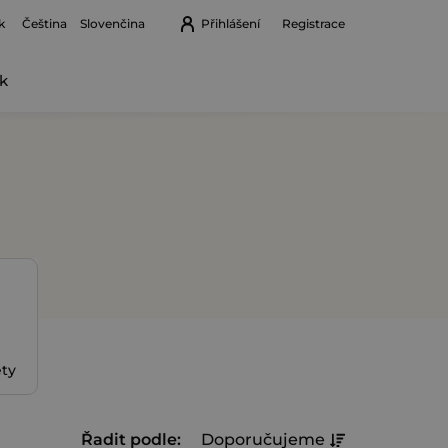
k
Přihlášení
Registrace
Čeština
Slovenčina
k
Nákupní
košík
ety
Ř
Řadit podle:
Doporučujeme