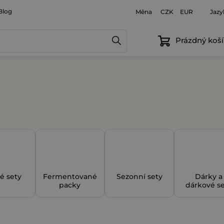
Blog
Měna
Jazy
CZK
EUR
Prázdný koší
ké sety
Fermentované
Sezonní sety
Dárky a
packy
dárkové s