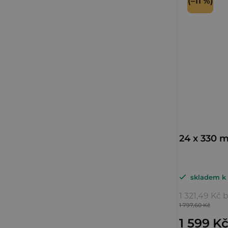
(–11 %)
24 x 330 
skladem k 
1 321,49 Kč
1 797,60 Kč
1 599 K