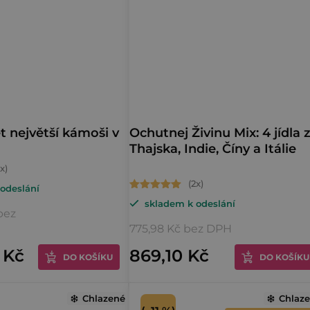
et největší kámoši v
Ochutnej Živinu Mix: 4 jídla 
Thajska, Indie, Číny a Itálie
Průměrné
odeslání
skladem k odeslání
hodnocení
bez
produktu
775,98 Kč bez DPH
je
 Kč
869,10 Kč
DO KOŠÍKU
DO KOŠÍKU
5,0
z
Chlazené
5
Chlaz