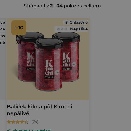
Stránka
1
z
2
-
34
položek celkem
a
z
ace
Chlazené
(–10
ice
Nepálivé
e
nás
%)
éně
n
í
p
r
o
d
Balíček kilo a půl Kimchi
nepálivé
u
Průměrné
k
skladem k odeslání