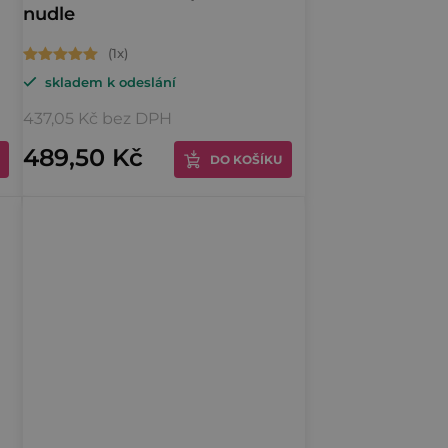
nudle
Průměrné
skladem k odeslání
hodnocení
produktu
437,05 Kč bez DPH
je
489,50 Kč
DO KOŠÍKU
5,0
z
5
hvězdiček.