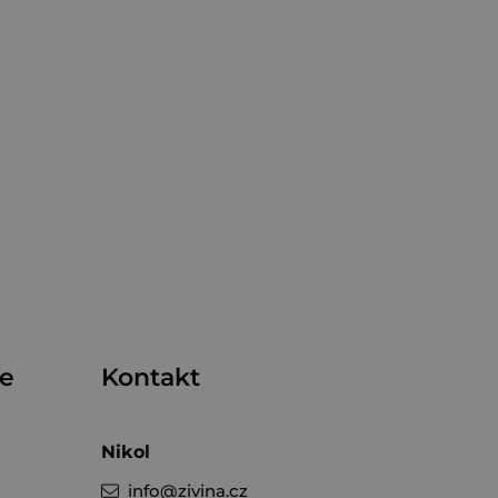
me
Kontakt
Nikol
info
@
zivina.cz