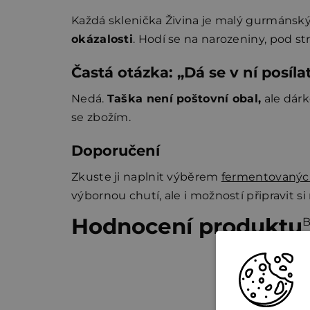
Každá sklenička Živina je malý gurmánský 
okázalosti
. Hodí se na narozeniny, pod st
Častá otázka: „Dá se v ní posíla
Nedá.
Taška není poštovní obal,
ale dárk
se zbožím.
Doporučení
Zkuste ji naplnit výběrem
fermentovanýc
výbornou chutí, ale i možností připravit si
Hodnocení produktu
B