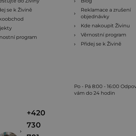
estujte do Živiny
Blog
dej se k Živině
Reklamace a zrušení
objednávky
lkoobchod
Kde nakoupit Živinu
jekty
Věrnostní program
nostní program
Přidej se k Živině
Po - Pá
8:00 - 16:00
Odpo
vám do 24 hodin
+420
730