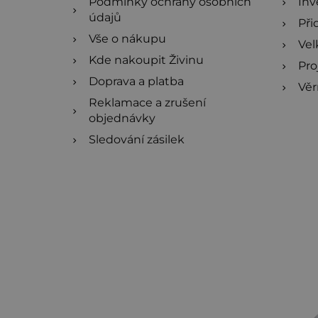
Podmínky ochrany osobních
Inv
údajů
Při
Vše o nákupu
Ve
Kde nakoupit Živinu
Pro
Doprava a platba
Věr
Reklamace a zrušení
objednávky
Sledování zásilek