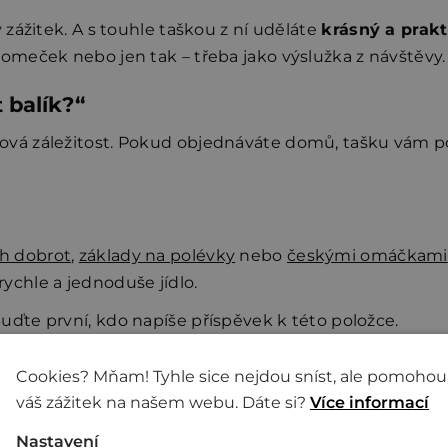
zážitek. A s touhle taškou z ní uděláte
krásný a prak
romeček nebo jen tak – třeba jako výslužka z návštěvy.
t balík?“
ová záležitost. Pokud objednáváte domů, tašku vám p
h dobrot
,
základy na polévky
nebo
českými omáčkami
 rychle a jednoduše jídlo.
uďte první, kdo napíše příspěvek k této položce.
Cookies? Mňam! Tyhle sice nejdou sníst, ale pomohou
váš zážitek na našem webu. Dáte si?
Více informací
Nastavení