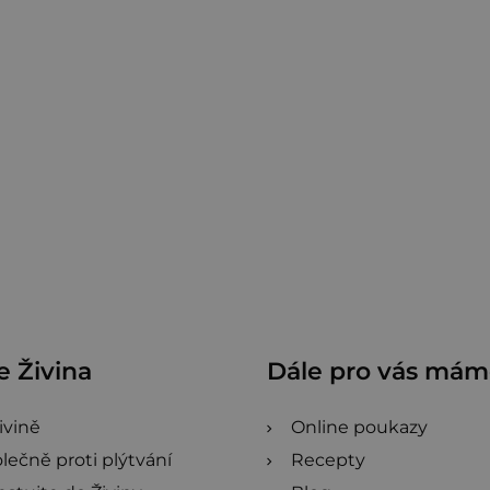
 Živina
Dále pro vás má
ivině
Online poukazy
lečně proti plýtvání
Recepty