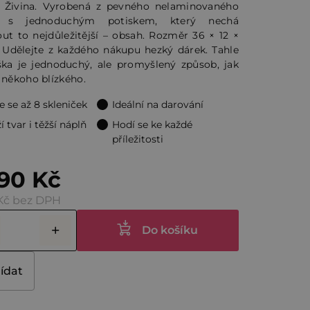
u Živina. Vyrobená z pevného nelaminovaného
u s jednoduchým potiskem, který nechá
ček.
ut to nejdůležitější – obsah. Rozměr 36 × 12 ×
 Udělejte z každého nákupu hezký dárek. Tahle
aška je jednoduchý, ale promyšlený způsob, jak
 někoho blízkého.
e se až 8 skleniček
Ideální na darování
í tvar i těžší náplň
Hodí se ke každé
příležitosti
90 Kč
Kč bez DPH
Do košíku
lídat