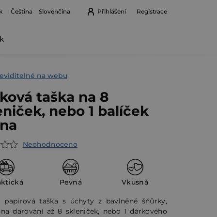
k
Přihlášení
Registrace
Čeština
Slovenčina
k
Nákupní
košík
eviditelné na webu
ková taška na 8
eniček, nebo 1 balíček
ina
Neohodnoceno
rné
cení
ktu
aktická
Pevná
Vkusná
á papírová taška s úchyty z bavlněné šňůrky,
í na darování až 8 skleniček, nebo 1 dárkového