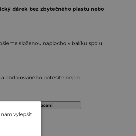
tický dárek bez zbytečného plastu nebo
ošleme složenou naplocho v balíku spolu
a obdarovaného potěšíte nejen
Přidat hodnocení
 nám vylepšit