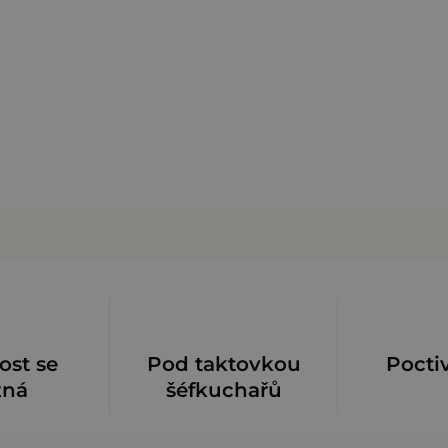
ost se
Pod taktovkou
Pocti
zná
šéfkuchařů