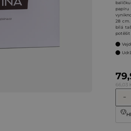
balíčk
5
papír
hvězdi
vynikno
28 cm.
bílá t
potěšit
Vejd
Udrž
79,
66,03 
H