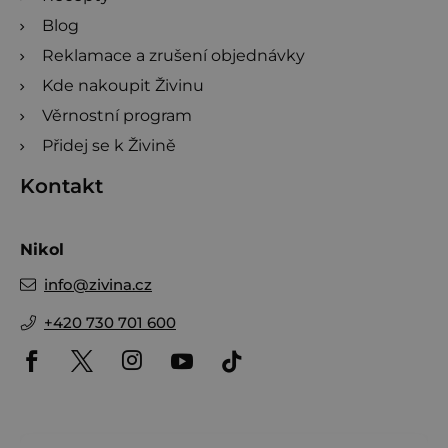
Blog
Reklamace a zrušení objednávky
Kde nakoupit Živinu
Věrnostní program
Přidej se k Živině
Kontakt
Nikol
info
@
zivina.cz
+420 730 701 600