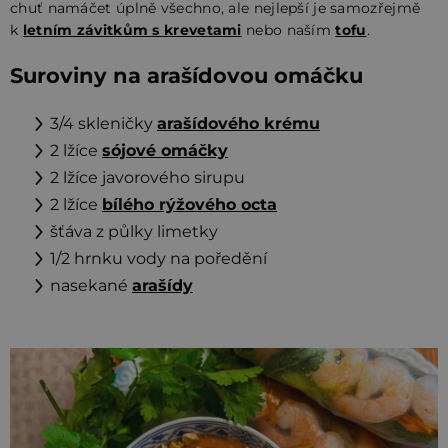
chuť namáčet úplně všechno, ale nejlepší je samozřejmě
k
letním závitkům s krevetami
nebo naším
tofu
.
Suroviny na arašídovou omáčku
3/4 skleničky
arašídového krému
2 lžíce
sójové omáčky
2 lžíce javorového sirupu
2 lžíce
bílého rýžového octa
šťáva z půlky limetky
1/2 hrnku vody na poředění
nasekané
arašídy