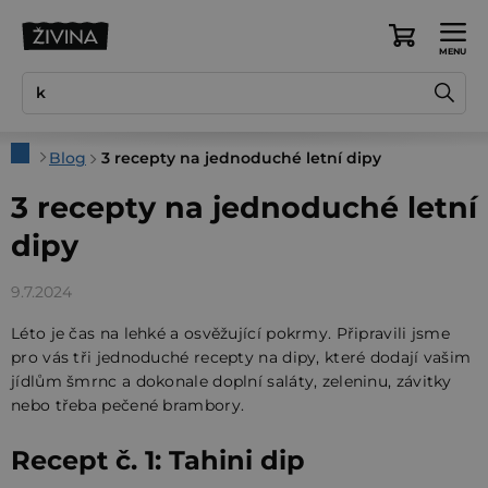
Přejít
na
Nákupní
obsah
košík
Domů
Blog
3 recepty na jednoduché letní dipy
3 recepty na jednoduché letní
dipy
9.7.2024
Léto je čas na lehké a osvěžující pokrmy. Připravili jsme
pro vás tři jednoduché recepty na dipy, které dodají vašim
jídlům šmrnc a dokonale doplní saláty, zeleninu, závitky
nebo třeba pečené brambory.
Recept č. 1: Tahini dip