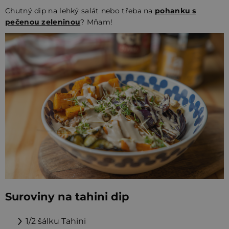
Chutný dip na lehký salát nebo třeba na
pohanku s
pečenou zeleninou
? Mňam!
Suroviny na tahini dip
1/2 šálku
Tahini