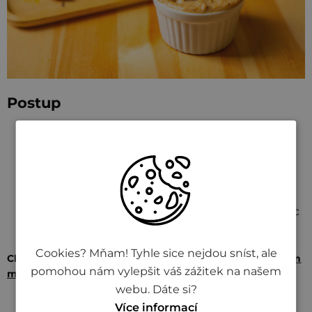
Postup
Na pánvi osmažte cibulku s nakrájeným
kořenem petržele na kousky.
Přidejte vrchovatou lžičku Kremžské hořčice a
použijte trochu vody na doředění.
Nechte vše přiklopené chvíli podusit a nakonec
rozmixujte.
Cookies? Mňam! Tyhle sice nejdou sníst, ale
Chcete další tipy? Čtěte dál:
Velký průvodce grilováním
pomohou nám vylepšit váš zážitek na našem
masa
webu. Dáte si?
Více informací