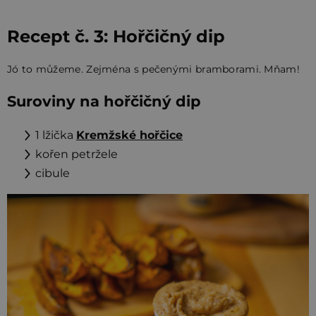
Recept č. 3: Hořčičný dip
Jó to můžeme. Zejména s pečenými bramborami. Mňam!
Suroviny na hořčičný dip
1 lžička
Kremžské hořčice
kořen petržele
cibule