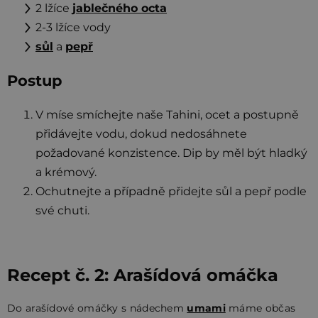
2 lžíce
jablečného
octa
2-3 lžíce vody
sůl
a
pepř
Postup
V míse smíchejte naše Tahini, ocet a postupně
přidávejte vodu, dokud nedosáhnete
požadované konzistence. Dip by měl být hladký
a krémový.
Ochutnejte a případně přidejte sůl a pepř podle
své chuti.
Recept č. 2: Arašídová omáčka
Do arašídové omáčky s nádechem
umami
máme občas