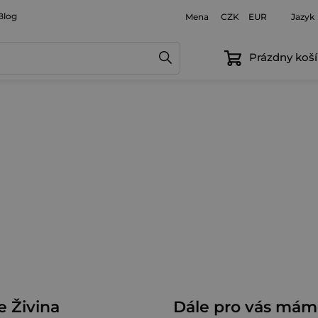
Blog
Mena
Jazyk
CZK
EUR
Prázdny koší
 Živina
Dále pro vás má