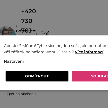
+420
730
701
Potřebujete
info@zivina.cz
poradit?
600
Cookies? Mňam! Tyhle sice nejdou sníst, ale pomohou
váš zážitek na našem webu. Dáte si?
Více informací
(8:00 -
16:00)
Nastavení
ODMÍTNOUT
SOUHLA
Zpět do obchodu