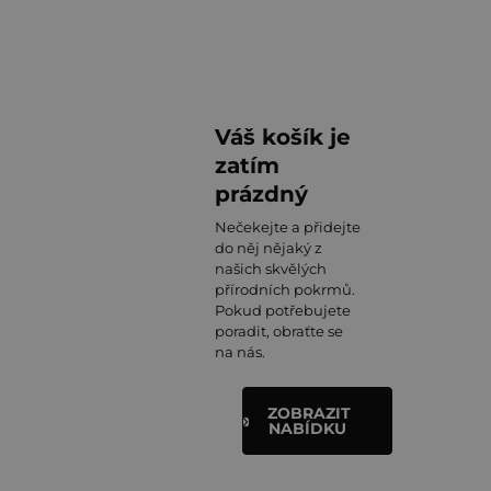
Váš košík je
zatím
prázdný
Nečekejte a přidejte
do něj nějaký z
našich skvělých
přírodních pokrmů.
Pokud potřebujete
poradit, obraťte se
na nás.
ZOBRAZIT
NABÍDKU