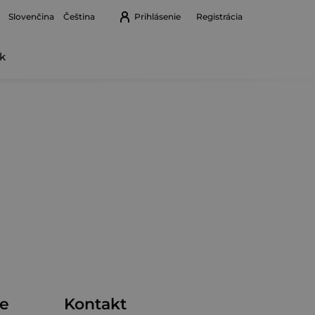
Prihlásenie
Registrácia
Slovenčina
Čeština
k
Nákupný
košík
me
Kontakt