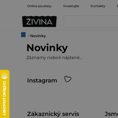
Prejsť
Online poukazy
Investujte
Kontakty
na
obsah
Domov
Novinky
Novinky
Záznamy neboli nájdené...
Z
Instagram
á
p
ä
Zákaznický servis
Jsme
t