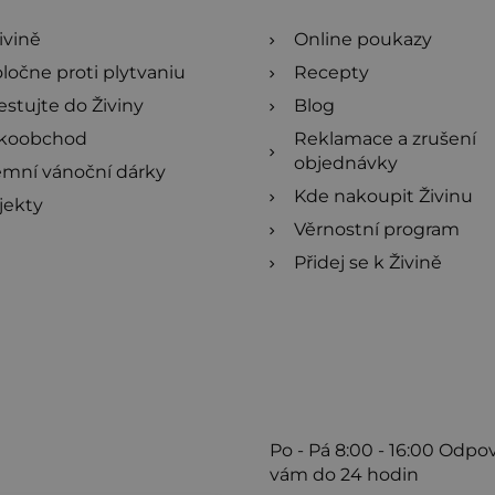
ivině
Online poukazy
ločne proti plytvaniu
Recepty
estujte do Živiny
Blog
ľkoobchod
Reklamace a zrušení
objednávky
emní vánoční dárky
Kde nakoupit Živinu
jekty
Věrnostní program
Přidej se k Živině
Po - Pá
8:00 - 16:00
Odpo
vám do 24 hodin