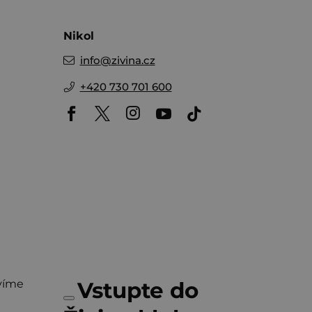
Nikol
info
@
zivina.cz
+420 730 701 600
víme
Vstupte do