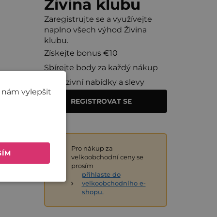
Živina klubu
Zaregistrujte se a využívejte
naplno všech výhod Živina
klubu.
Získejte bonus €10
Sbírejte body za každý nákup
Exkluzivní nabídky a slevy
 nám vylepšit
REGISTROVAT SE
Pro nákup za
SÍM
velkoobchodní ceny se
prosím
přihlaste do
velkoobchodního e-
shopu.