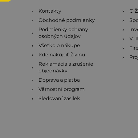
i
Kontakty
O Ž
Obchodné podmienky
Spo
e
Podmienky ochrany
Inv
osobných údajov
Ve
Všetko o nákupe
Fir
Kde nakúpiť Živinu
Pro
Reklamácia a zrušenie
objednávky
Doprava a platba
Věrnostní program
Sledování zásilek