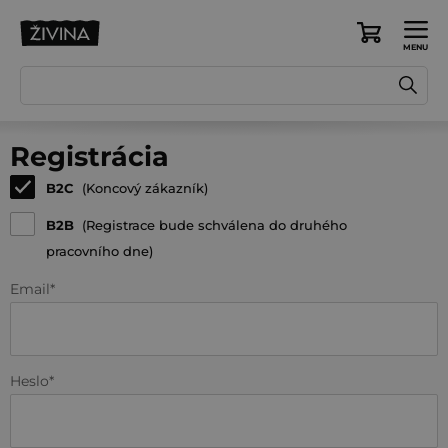
Prejsť
na
Nákupný
obsah
košík
Registrácia
B2C
(Koncový zákazník)
B2B
(Registrace bude schválena do druhého
pracovního dne)
Email
Heslo