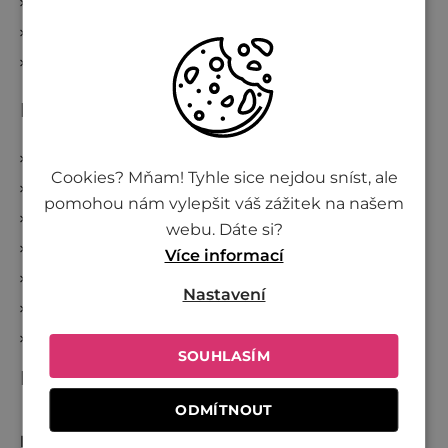
Veľkoobchod
Firemní vánoční dárky
Projekty
Dále pro vás máme
Online poukazy
Cookies? Mňam! Tyhle sice nejdou sníst, ale
Recepty
pomohou nám vylepšit váš zážitek na našem
Blog
webu. Dáte si?
Reklamace a zrušení objednávky
Více informací
Kde nakoupit Živinu
Nastavení
Věrnostní program
Přidej se k Živině
SOUHLASÍM
Kontakt
ODMÍTNOUT
Nikol