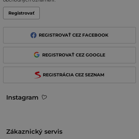
Registrovať
REGISTROVAŤ CEZ FACEBOOK
REGISTROVAŤ CEZ GOOGLE
REGISTRÁCIA CEZ SEZNAM
Z
Instagram
á
p
ä
t
Zákaznický servis