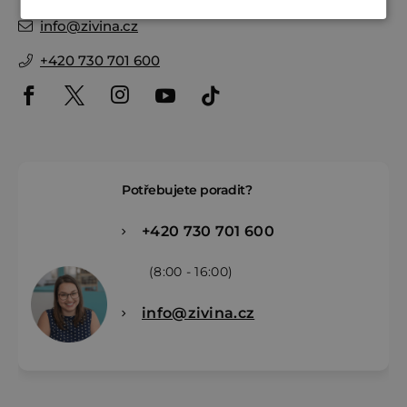
info
@
zivina.cz
+420 730 701 600
Potřebujete poradit?
+420 730 701 600
(8:00 - 16:00)
info@zivina.cz