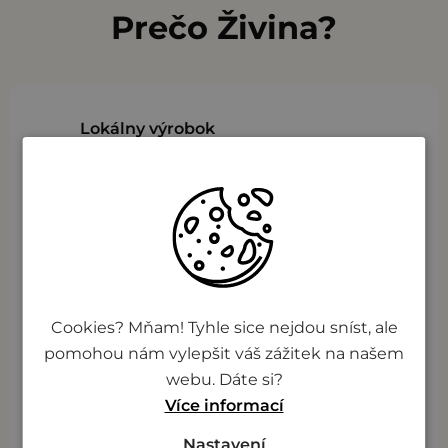
Prečo Živina?
Lokálny výrobok
Čerstvosť sa pozná
Pod taktovkou šéfkuchařů
Cookies? Mňam! Tyhle sice nejdou sníst, ale
pomohou nám vylepšit váš zážitek na našem
webu. Dáte si?
S nami je večera jasná
Více informací
Nastavení