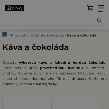
Prejsť
na
Nákupný
obsah
košík
Domov
Produkty
Dobroty, káva a čaj
Káva a čokoláda
Káva a čokoláda
Objavte
výberovú kávu
a
lahodnú horúcu čokoládu
,
ktoré vás okúzlia
prvotriednou kvalitou
a bohatou
chuťou. Vyberte si zo zŕn na espresso, filtrovanú kávu,
alebo si kúpte doplnky ako filtre a drippery Hario pre
dokonalý zážitok z každej šálky.