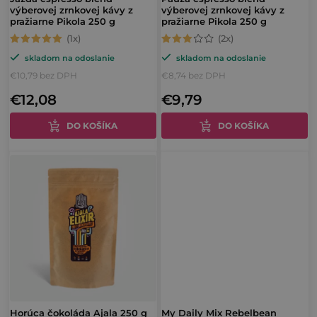
o
d
výberovej zrnkovej kávy z
výberovej zrnkovej kávy z
d
pražiarne Pikola 250 g
pražiarne Pikola 250 g
u
u
Priemerné
Priemerné
k
skladom na odoslanie
skladom na odoslanie
hodnotenie
hodnotenie
k
t
€10,79 bez DPH
€8,74 bez DPH
produktu
produktu
t
o
€12,08
€9,79
je
je
o
v
5,0
3,0
DO KOŠÍKA
DO KOŠÍKA
v
z
z
5
5
hviezdičiek.
hviezdičiek.
Horúca čokoláda Ajala 250 g
My Daily Mix Rebelbean