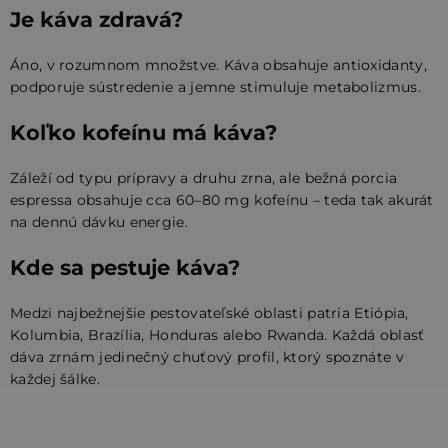
v
Je káva zdravá?
k
y
Áno, v rozumnom množstve. Káva obsahuje antioxidanty,
v
podporuje sústredenie a jemne stimuluje metabolizmus.
ý
Koľko kofeínu má káva?
p
i
Záleží od typu prípravy a druhu zrna, ale bežná porcia
s
espressa obsahuje cca 60–80 mg kofeínu – teda tak akurát
u
na dennú dávku energie.
Kde sa pestuje káva?
Medzi najbežnejšie pestovateľské oblasti patria Etiópia,
Kolumbia, Brazília, Honduras alebo Rwanda. Každá oblasť
dáva zrnám jedinečný chuťový profil, ktorý spoznáte v
každej šálke.