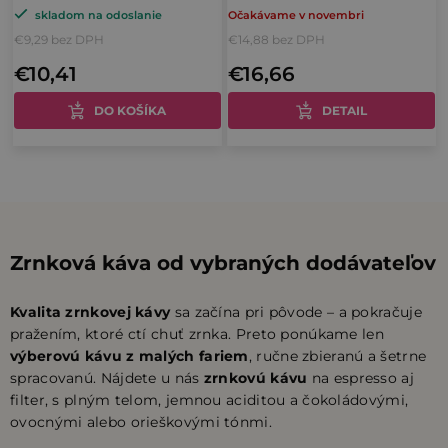
skladom na odoslanie
Očakávame v novembri
hodnotenie
€9,29 bez DPH
€14,88 bez DPH
produktu
€10,41
€16,66
je
5,0
DO KOŠÍKA
DETAIL
z
5
O
hviezdičiek.
v
l
á
Zrnková káva od vybraných dodávateľov
d
a
Kvalita zrnkovej kávy
sa začína pri pôvode – a pokračuje
c
pražením, ktoré ctí chuť zrnka. Preto ponúkame len
i
výberovú kávu z malých fariem
, ručne zbieranú a šetrne
e
spracovanú. Nájdete u nás
zrnkovú kávu
na espresso aj
p
filter, s plným telom, jemnou aciditou a čokoládovými,
ovocnými alebo orieškovými tónmi.
r