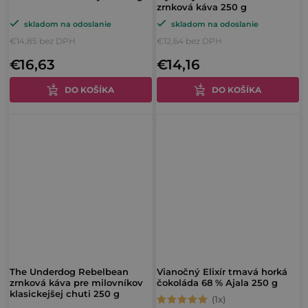
zrnková káva 250 g
skladom na odoslanie
skladom na odoslanie
€14,85 bez DPH
€12,64 bez DPH
€16,63
€14,16
DO KOŠÍKA
DO KOŠÍKA
The Underdog Rebelbean
Vianočný Elixír tmavá horká
zrnková káva pre milovníkov
čokoláda 68 % Ajala 250 g
klasickejšej chuti 250 g
Priemerné