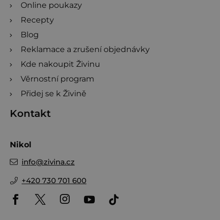
Online poukazy
Recepty
Blog
Reklamace a zrušení objednávky
Kde nakoupit Živinu
Věrnostní program
Přidej se k Živině
Kontakt
Nikol
info
@
zivina.cz
+420 730 701 600