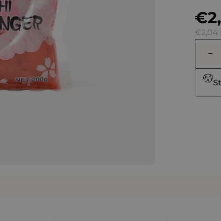
5
€2
hviezdi
€2,04
St