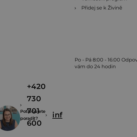
Přidej se k Živině
Po - Pá
8:00 - 16:00
Odpo
vám do 24 hodin
+420
730
701
Potřebujete
info@zivina.cz
poradit?
600