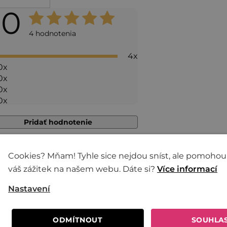
,0
Priemerné
hodnotenie
4 hodnotenia
produktu
4x
je
0x
5,0
0x
0x
z 5
0x
hviezdičiek.
Pridať hodnotenie
6
Dana Szekeresová
Cookies? Mňam! Tyhle sice nejdou sníst, ale pomohou
18.01.2026
Hodnotenie produktu je 5 z 5 hviezdičiek.
váš zážitek na našem webu. Dáte si?
Více informací
Fantastická chuť, děkuji moc, objednám
Nastavení
znovu.
ODMÍTNOUT
SOUHLA