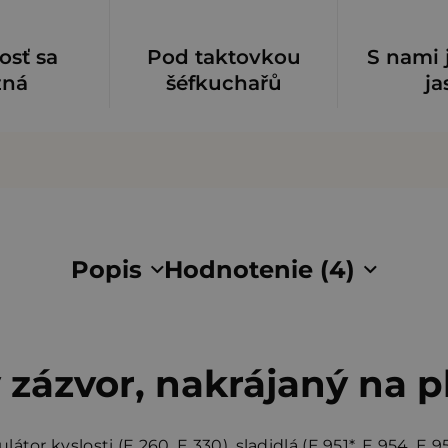
osť sa
Pod taktovkou
S nami 
zná
šéfkuchařů
ja
Popis
Hodnotenie (4)
zázvor, nakrájaný na p
ulátor kyslosti (E 260, E 330), sladidlá (E 951*, E 954, E