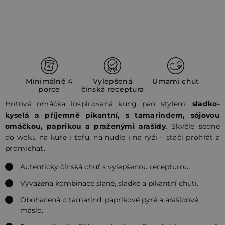
Minimálně 4
Vylepšená
Umami chuť
porce
čínská receptura
Hotová omáčka inspirovaná kung pao stylem:
sladko-
kyselá a příjemně pikantní, s tamarindem, sójovou
omáčkou, paprikou a praženými arašídy
. Skvěle sedne
do woku na kuře i tofu, na nudle i na rýži – stačí prohřát a
promíchat.
Autenticky čínská chuť s vylepšenou recepturou.
Vyvážená kombinace slané, sladké a pikantní chuti.
Obohacená o tamarind, paprikové pyré a arašídové
máslo.