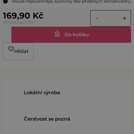
Pouze nejkvalitnější suroviny bez přidaných konzervantů.
169,90 Kč
151,70 Kč bez DPH
Do košíku
Hlídat
Lokální výroba
Čerstvost se pozná