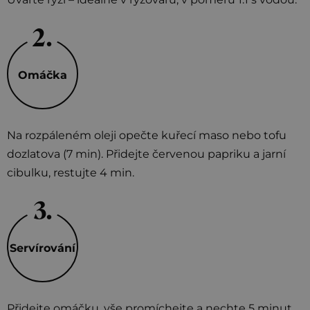
Omáčka
Na rozpáleném oleji opečte kuřecí maso nebo tofu
dozlatova (7 min). Přidejte červenou papriku a jarní
cibulku, restujte 4 min.
Servírování
Přidejte omáčku, vše promíchejte a nechte 5 minut