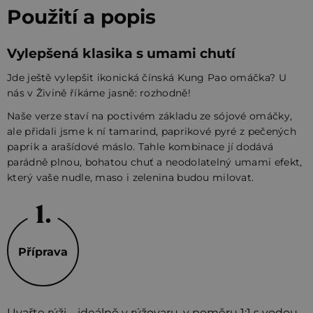
Použití a popis
Vylepšená klasika s umami chutí
Jde ještě vylepšit ikonická čínská Kung Pao omáčka? U
nás v Živině říkáme jasně: rozhodně!
Naše verze staví na poctivém základu ze sójové omáčky,
ale přidali jsme k ní tamarind, paprikové pyré z pečených
paprik a arašídové máslo. Tahle kombinace jí dodává
parádně plnou, bohatou chuť a neodolatelný umami efekt,
který vaše nudle, maso i zelenina budou milovat.
Příprava
Uvařte rýži – ideálně v rýžovaru, v poměru 1:1 s vodou.