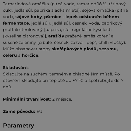
Tamarindová omáčka (pitná voda, tamarind 18 %, třtinový
cukr, jedlá sůl, paprika sladká mletá), sójová omáčka (pitná
voda,
sójové boby
,
pšenice
- lepek odstraněn během
fermentace
, jedlá sůl), jedlá sůl, česnek, voda, paprikový
protlak sterilovaný [paprika, sůl, regulátor kyselosti
(kyselina citronová)],
arašídy
pražené, směs koření a
sušené zeleniny (cibule, česnek, zázvor, pepř, chilli vločky).
Může obsahovat stopy
skořápkových plodů, sezamu,
celeru
a
hořčice
.
Skladování:
Skladujte na suchém, temném a chladnějším místě. Po
otevření skladujte při teplotě do +7 °C a spotřebujte do 7
dnů.
Minimální trvanlivost:
2 měsíce.
Země původu:
EU
Parametry