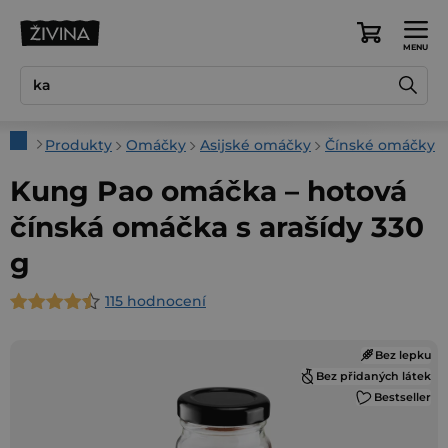
Přejít
na
Nákupní
obsah
košík
Domů
Produkty
Omáčky
Asijské omáčky
Čínské omáčky
Kung Pao omáčka – hotová
čínská omáčka s arašídy 330
g
115 hodnocení
Průměrné
hodnocení
Bez lepku
produktu
Bez přidaných látek
je
Bestseller
4,6
z