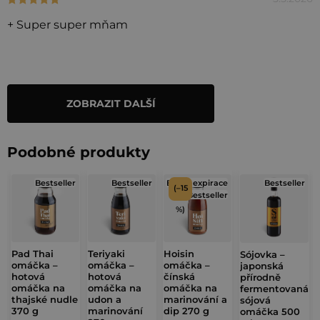
s
+ Super super mňam
h
o
d
n
ZOBRAZIT DALŠÍ
O
o
v
c
l
e
Podobné produkty
á
n
d
Bestseller
Bestseller
Blízká expirace
Bestseller
í
(–15
a
Bestseller
c
%)
í
p
Pad Thai
Teriyaki
Hoisin
Sójovka –
r
omáčka –
omáčka –
omáčka –
japonská
hotová
hotová
čínská
v
přírodně
omáčka na
omáčka na
omáčka na
fermentovaná
k
thajské nudle
udon a
marinování a
sójová
370 g
marinování
dip 270 g
y
omáčka 500