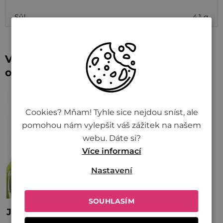
Sůl
4,1 g
Vyzkoušejte recepty s naší Kung pao
omáčkou
Cookies? Mňam! Tyhle sice nejdou sníst, ale
pomohou nám vylepšit váš zážitek na našem
webu. Dáte si?
Více informací
Nastavení
SOUHLASÍM