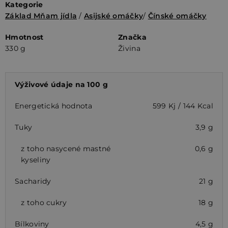
Kategorie
Základ Mňam jídla
/
Asijské omáčky
/
Čínské omáčky
Hmotnost
Značka
330 g
Živina
Výživové údaje na 100 g
Energetická hodnota
599 Kj / 144 Kcal
Tuky
3,9 g
z toho nasycené mastné
0,6 g
kyseliny
Sacharidy
21 g
z toho cukry
18 g
Bílkoviny
4,5 g