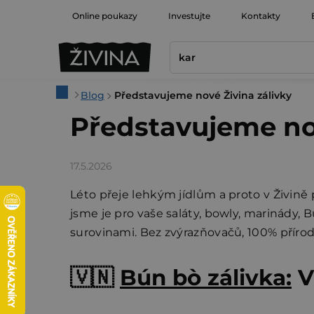
Přejít
Online poukazy
Investujte
Kontakty
na
obsah
Domů
Blog
Představujeme nové Živina zálivky
Představujeme nov
17.5.2026
Léto přeje lehkým jídlům a proto v Živině 
jsme je pro vaše saláty, bowly, marinády, 
surovinami. Bez zvýrazňovačů, 100% příro
🇻🇳
Bún bò zálivka:
V