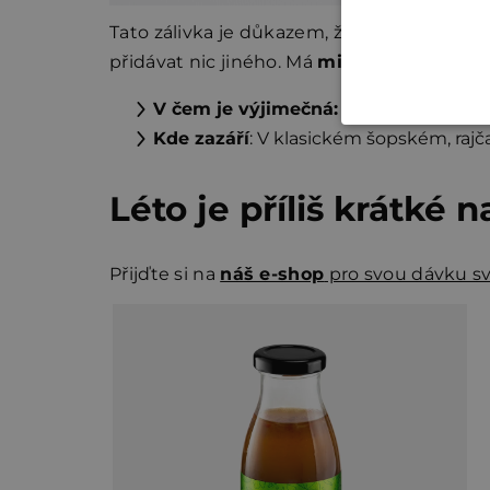
Tato zálivka je důkazem, že k výrazné chut
přidávat nic jiného. Má
minimum kalorií
,
V čem je výjimečná:
Obsahuje
34 % k
Kde zazáří
: V klasickém šopském, raj
Léto je příliš krátké 
Přijďte si na
náš e-shop
pro svou dávku sv