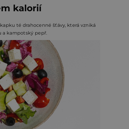
m kalorií
u kapku té drahocenné šťávy, která vzniká
ku a kampotský pepř.