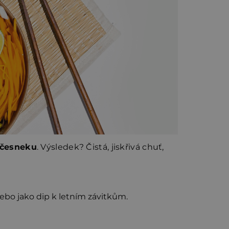
 česneku
. Výsledek? Čistá, jiskřivá chuť,
nebo jako dip k letním závitkům.