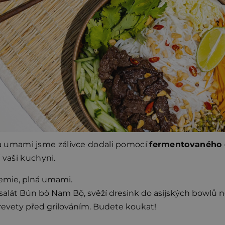
 umami jsme zálivce dodali pomocí
fermentovaného
 vaši kuchyni.
hemie, plná umami.
 salát Bún bò Nam Bộ, svěží dresink do asijských bowlů 
krevety před grilováním. Budete koukat!