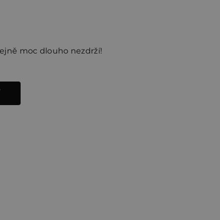
stejně moc dlouho nezdrží!
Í