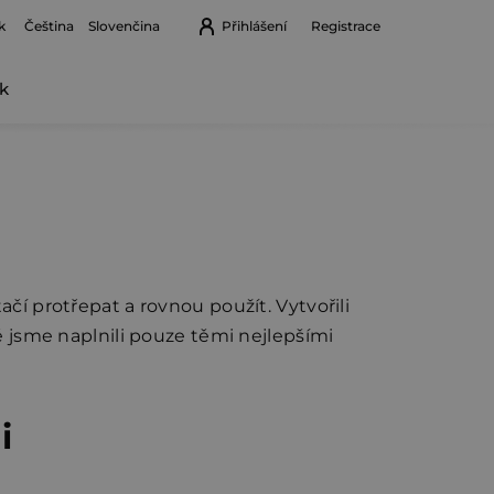
k
Přihlášení
Registrace
Čeština
Slovenčina
k
Nákupní
košík
ačí protřepat a rovnou použít. Vytvořili
ré jsme naplnili pouze těmi nejlepšími
i