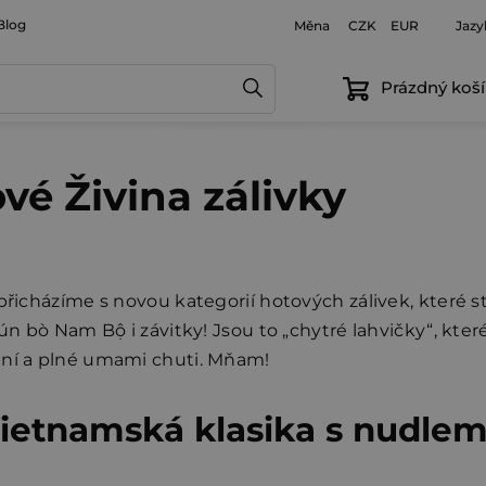
Blog
Měna
Jazy
CZK
EUR
Prázdný koší
é Živina zálivky
přicházíme s novou kategorií hotových zálivek, které st
Bún bò Nam Bộ i závitky! Jsou to „chytré lahvičky“, kte
dní a plné umami chuti. Mňam!
ietnamská klasika s nudlem