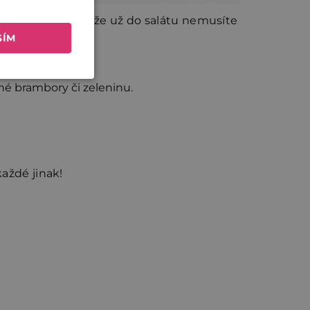
je tak komplexní, že už do salátu nemusíte
SÍM
né brambory či zeleninu.
každé jinak!