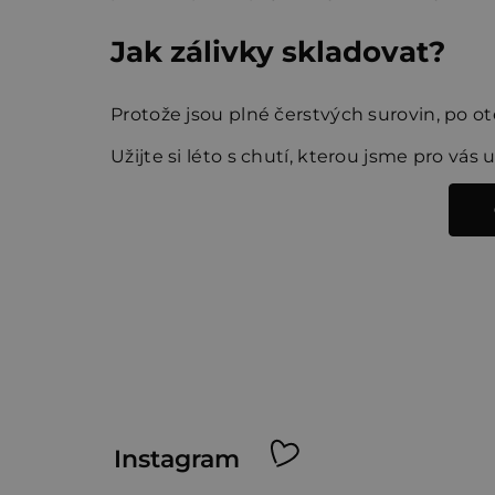
Jak zálivky skladovat?
Protože jsou plné čerstvých surovin, po o
Užijte si léto s chutí, kterou jsme pro vás 
Z
Instagram
á