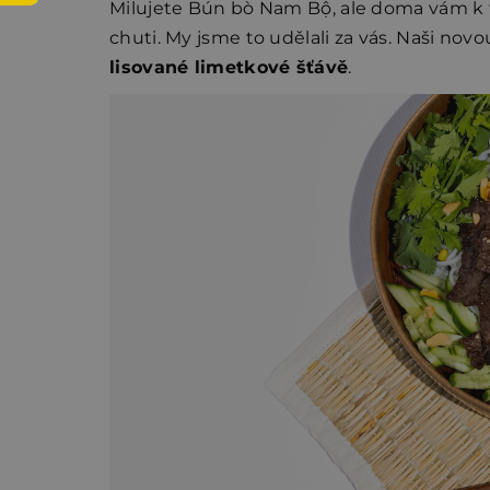
Milujete Bún bò Nam Bộ, ale doma vám k t
chuti. My jsme to udělali za vás. Naši nov
lisované limetkové šťávě
.