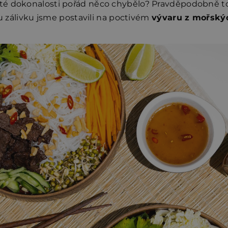
é dokonalosti pořád něco chybělo? Pravděpodobně to b
ou zálivku jsme postavili na poctivém
vývaru z mořský