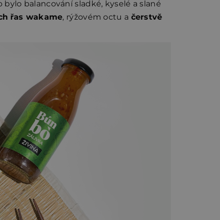
ylo balancování sladké, kyselé a slané
ch řas wakame
, rýžovém octu a
čerstvě