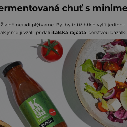
ermentovaná chuť s minime
 Živině neradi plýtváme. Byl by totiž hřích vylít jedino
 jsme ji vzali, přidali
italská rajčata
, čerstvou bazal