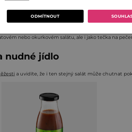
i nepotřebujete litry oleje. Díky fermentované složce 
ODMÍTNOUT
SOUHLA
 ale maximální „wow faktor“.
imchi šťávy
, je lehká a neuvěřitelně návyková.
čatovém nebo okurkovém salátu, ale i jako tečka na peče
na nudné jídlo
ěžesti
a uvidíte, že i ten stejný salát může chutnat po