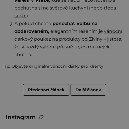
vaření v Praze
,
kde se naučí něco nového a
pochutná si na světové kuchyni (nebo třeba
sushi
).
A pokud chcete
ponechat volbu na
obdarovaném,
elegantním řešením je
vánoční
dárkový poukaz
na produkty od Živiny – jistota,
že si každý vybere přesně to, co mu nejvíc
chutná.
Tip: Objevte
originální vánoční dárky pro klienty
.
Předchozí článek
Další článek
Z
Instagram
á