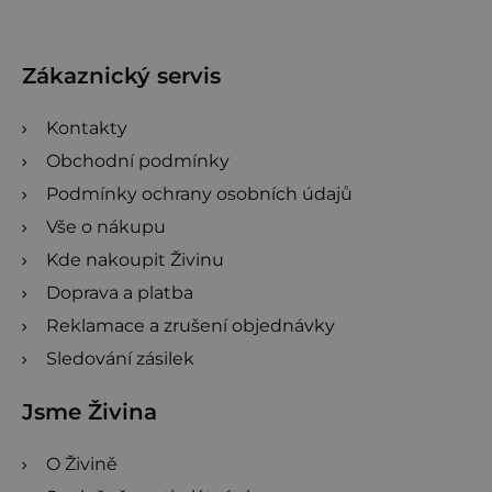
p
a
t
Zákaznický servis
í
Kontakty
Obchodní podmínky
Podmínky ochrany osobních údajů
Vše o nákupu
Kde nakoupit Živinu
Doprava a platba
Reklamace a zrušení objednávky
Sledování zásilek
Jsme Živina
O Živině