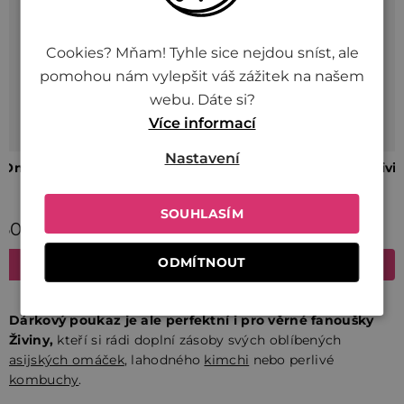
Cookies? Mňam! Tyhle sice nejdou sníst, ale
pomohou nám vylepšit váš zážitek na našem
webu. Dáte si?
Více informací
Nastavení
SOUHLASÍM
ODMÍTNOUT
Dárkový poukaz je ale perfektní i pro věrné fanoušky
Živiny,
kteří si rádi doplní zásoby svých oblíbených
asijských omáček
, lahodného
kimchi
nebo perlivé
kombuchy
.