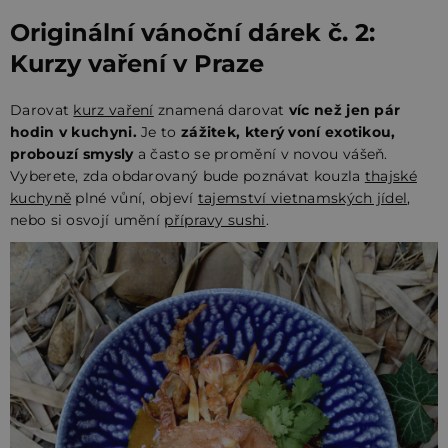
Originální vánoční dárek č. 2:
Kurzy vaření v Praze
Darovat
kurz vaření
znamená darovat
víc než jen pár
hodin v kuchyni.
Je to
zážitek, který voní exotikou,
probouzí smysly
a často se promění v novou vášeň.
Vyberete, zda obdarovaný bude poznávat kouzla
thajské
kuchyně
plné vůní, objeví
tajemství vietnamských jídel
,
nebo si osvojí umění
přípravy sushi
.