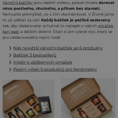
Vánoční balíčky
jsou ideální volbou, pokud chcete
darovat
něco poctivého, chutného, a přitom bez starostí.
Nemusíte přemýšlet, co s čím zkombinovat. V Živině jsme
to už udělali za vás!
Každý balíček je pečlivě sestavený
tak, aby obdarovaný ochutnal to nejlepší z našich
omáček
,
kari past
a dalších dobrot. Stačí si jen vybrat styl, který se
pro obdarovaného nejvíc hodí:
Náš největší vánoční balíček se 6 produkty
Balíček 3 bestsellerů
Výběr 4 oblíbených omáček
Pestrý výběr 5 produktů pro fajnšmekry