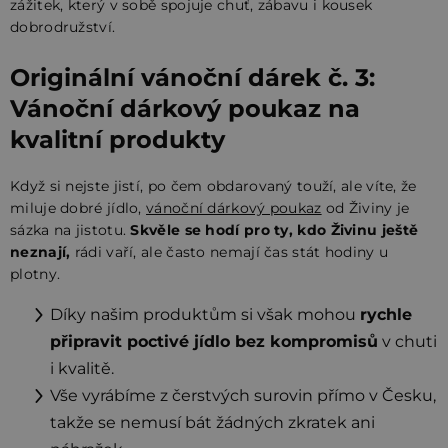
zážitek, který v sobě spojuje chuť, zábavu i kousek
dobrodružství.
Originální vánoční dárek č. 3:
Vánoční dárkový poukaz na
kvalitní produkty
Když si nejste jistí, po čem obdarovaný touží, ale víte, že
miluje dobré jídlo,
vánoční dárkový poukaz
od Živiny je
sázka na jistotu.
Skvěle se hodí pro ty, kdo Živinu ještě
neznají,
rádi vaří, ale často nemají čas stát hodiny u
plotny.
Díky našim produktům si však mohou
rychle
připravit poctivé jídlo bez kompromisů
v chuti
i kvalitě.
Vše vyrábíme z čerstvých surovin přímo v Česku,
takže se nemusí bát žádných zkratek ani