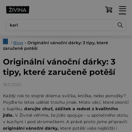
Přejít
na
Nákupní
obsah
košík
Domů
Blog
Originální vánoční dárky: 3 tipy, které
zaručeně potěší
Originální vánoční dárky: 3
tipy, které zaručeně potěší
18.11.2025
Každý rok to stejné dilema: svíčka, knížka, nebo ponožky?
Pojďte to letos udělat trochu jinak. Místo věcí, které skončí
v šuplíku,
darujte chuť, zážitek a radost z kvalitního
jídla.
V Živině věříme, že jídlo spojuje – u společného stolu,
v kuchyni i pod stromečkem. A právě proto jsme připravili
originální vánoční dárky,
které potěší vaše nejbližší i