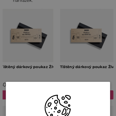
náhražek.