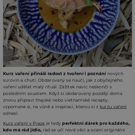
Kurz vaření přináší radost z tvoření i poznání
nových
surovin a chutí. Obdarovaný se naučí, jak z obyčejného
vaření udělat malý rituál. Zážitek navíc neskončí s
posledním soustem. Když si obdarovaný později doma
znovu připraví thajské nebo vietnamské recepty,
vzpomene si, na vůně a inspiraci, kterou si z
kurzu vaření
odnesl.
Kurz vaření v Praze
je tedy
perfektní dárek pro každého,
kdo má rád jídlo,
rád se učí nové věci a ocení originální