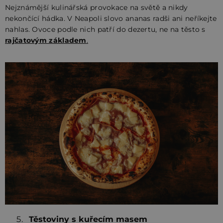
Nejznámější kulinářská provokace na světě a nikdy
nekončící hádka. V Neapoli slovo ananas radši ani neříkejte
nahlas. Ovoce podle nich patří do dezertu, ne na těsto s
rajčatovým základem
.
Těstoviny s kuřecím masem