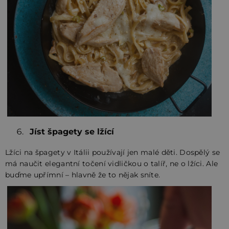
Jíst špagety se lžící
Lžíci na špagety v Itálii používají jen malé děti. Dospělý se
má naučit elegantní točení vidličkou o talíř, ne o lžíci. Ale
buďme upřímní – hlavně že to nějak sníte.