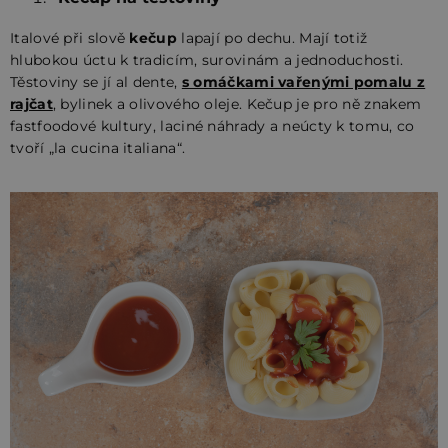
Italové při slově
kečup
lapají po dechu. Mají totiž
hlubokou úctu k tradicím, surovinám a jednoduchosti.
Těstoviny se jí al dente,
s omáčkami vařenými pomalu z
rajčat
, bylinek a olivového oleje. Kečup je pro ně znakem
fastfoodové kultury, laciné náhrady a neúcty k tomu, co
tvoří „la cucina italiana“.