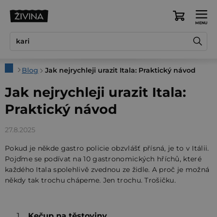
Přejít
na
Nákupní
obsah
košík
Domů
Blog
Jak nejrychleji urazit Itala: Praktický návod
Jak nejrychleji urazit Itala:
Praktický návod
27.8.2025
Pokud je někde gastro policie obzvlášť přísná, je to v Itálii.
Pojďme se podívat na 10 gastronomických hříchů, které
každého Itala spolehlivě zvednou ze židle. A proč je možná
někdy tak trochu chápeme. Jen trochu. Trošičku.
Kečup na těstoviny