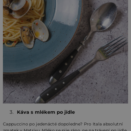
Káva s mlékem po jídle
Cappuccino po jedenácté dopoledne? Pro Itala absolutní
zmatek v Matrixu. Mléko se pije ráno, ne na trávení po jídle.