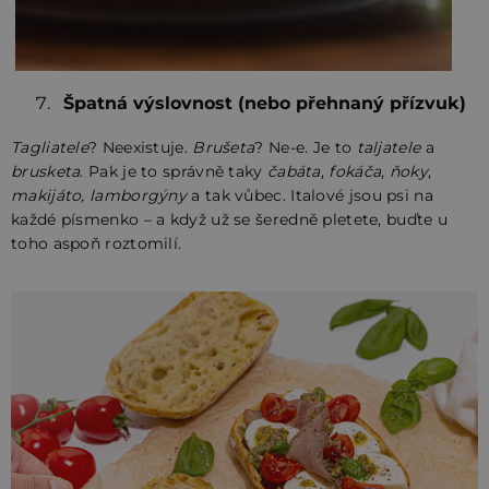
Špatná výslovnost (nebo přehnaný přízvuk)
Tagliatele
? Neexistuje.
Brušeta
? Ne-e. Je to
taljatele
a
brusketa
. Pak je to správně taky
čabáta
,
fokáča
,
ňoky
,
makijáto, lamborgýny
a tak vůbec. Italové jsou psi na
každé písmenko – a když už se šeredně pletete, buďte u
toho aspoň roztomilí.