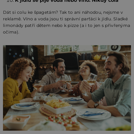
K jídlu se pije voda nebo víno. Nikdy cola
Dát si colu ke špagetám? Tak to ani náhodou, nejsme v
reklamě. Víno a voda jsou ti správní parťáci k jídlu. Sladké
limonády patří dětem nebo k pizze (a i to jen s přivřenýma
očima).