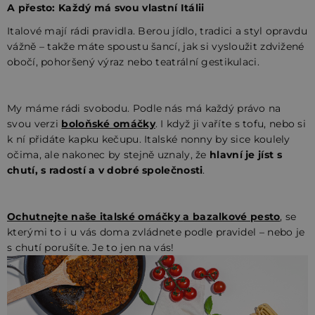
A přesto: Každý má svou vlastní Itálii
Italové mají rádi pravidla. Berou jídlo, tradici a styl opravdu
vážně – takže máte spoustu šancí, jak si vysloužit zdvižené
obočí, pohoršený výraz nebo teatrální gestikulaci.
My máme rádi svobodu. Podle nás má každý právo na
svou verzi
boloňské omáčky
. I když ji vaříte s tofu, nebo si
k ní přidáte kapku kečupu. Italské nonny by sice koulely
očima, ale nakonec by stejně uznaly, že
hlavní je jíst s
chutí, s radostí a v dobré společnosti
.
Ochutnejte naše italské omáčky
a bazalkové pesto
, se
kterými to i u vás doma zvládnete podle pravidel – nebo je
s chutí porušíte. Je to jen na vás!