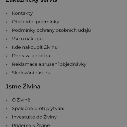
í
Kontakty
Obchodní podmínky
Podmínky ochrany osobních údajů
Vše o nákupu
Kde nakoupit Živinu
Doprava a platba
Reklamace a zrušení objednávky
Sledování zásilek
Jsme Živina
O Živině
Společně proti plýtvání
Investujte do Živiny
Přidej se k Živině