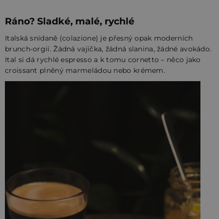
Ráno? Sladké, malé, rychlé
Italská snídaně (colazione) je přesný opak moderních
brunch-orgií. Žádná vajíčka, žádná slanina, žádné avokádo.
Ital si dá rychlé espresso a k tomu cornetto – něco jako
croissant plněný marmeládou nebo krémem.