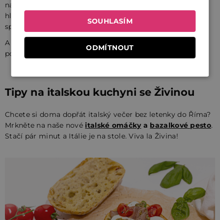
najdete spoustu zeleniny, luštěnin a olivového oleje. A
hlavně: jídlo si užívají. V klidu, pomalu a nejlépe ve
SOUHLASÍM
společnosti blízkých.
A i když milují svoje těstoviny, často si dají jen malou
ODMÍTNOUT
porci a zbytek dne jedí střídmě a vyváženě.
Tipy na italskou kuchyni se Živinou
Chcete si doma dopřát italský večer bez letenky do Říma?
Mrkněte na naše nové
italské omáčky
a
bazalkové pesto
.
Stačí pár minut a Itálie je na stole. Viva la Živina!