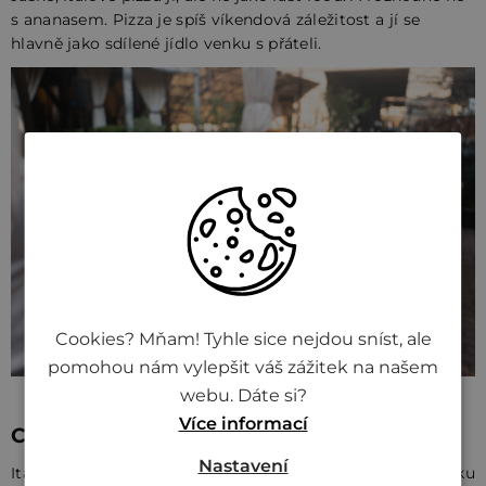
s ananasem. Pizza je spíš víkendová záležitost a jí se
hlavně jako sdílené jídlo venku s přáteli.
Cookies? Mňam! Tyhle sice nejdou sníst, ale
pomohou nám vylepšit váš zážitek na našem
webu. Dáte si?
Více informací
Co si z toho vzít k srdci?
Nastavení
Italové jedí často jednoduše, ale kvalitně. V jejich jídelníčku