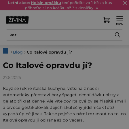
Přejít
Letní akce:
Hoisin omáčku
teď pořídíte za 1 Kč za kus –
přihoďte si do košíku až 3 skleničky. ☀️
na
obsah
Nákupní
košík
Domů
Blog
Co Italové opravdu jí?
Co Italové opravdu jí?
27.8.2025
Když se řekne italská kuchyně, většina z nás si
automaticky představí hory špaget, denní dávku pizzy a
gelato třikrát denně. Ale víte co? Italové by se hlasitě smáli
a divoce gestikulovali. Jejich skutečný jídelníček totiž
vypadá úplně jinak. Tak se pojďte s námi mrknout na to, co
Italové opravdu jí od rána až do večera.