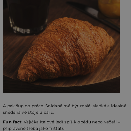
A pak šup do práce. Snídaně má být malá, sladká a ideálně
snědená ve stoje u baru.
Fun fact
: Vajíčka Italové jedí spíš k obědu nebo večeři –
připravené třeba jako frittatu.