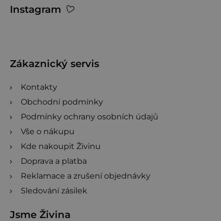
Instagram
á
p
a
t
Zákaznický servis
í
Kontakty
Obchodní podmínky
Podmínky ochrany osobních údajů
Vše o nákupu
Kde nakoupit Živinu
Doprava a platba
Reklamace a zrušení objednávky
Sledování zásilek
Jsme Živina