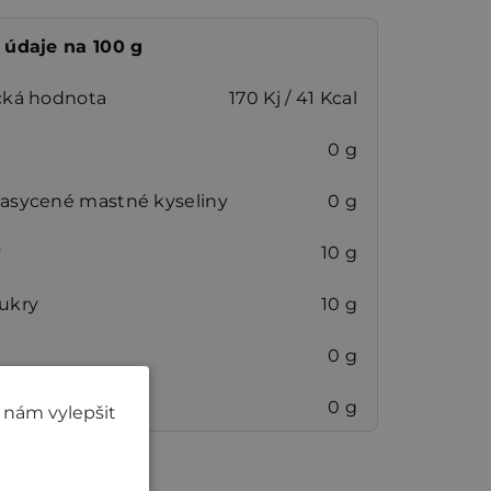
 údaje na 100 g
cká hodnota
170 Kj / 41 Kcal
0 g
nasycené mastné kyseliny
0 g
y
10 g
cukry
10 g
0 g
0 g
 nám vylepšit