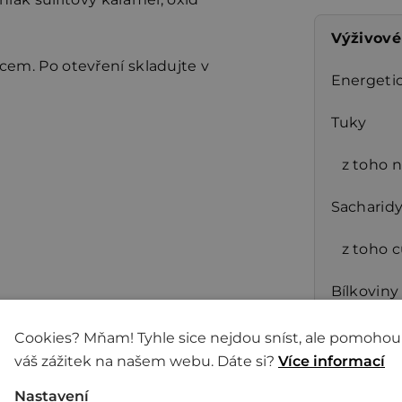
Výživové
em. Po otevření skladujte v
Energeti
Tuky
z toho 
Sacharid
z toho 
Bílkoviny
Sůl
Cookies? Mňam! Tyhle sice nejdou sníst, ale pomohou
váš zážitek na našem webu. Dáte si?
Více informací
Průměrné
Nastavení