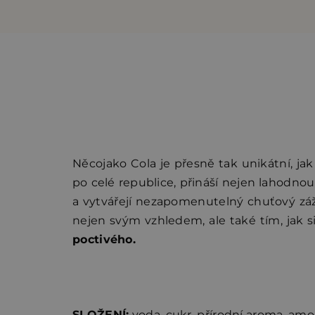
Něcojako Cola je přesně tak unikátní, ja
po celé republice, přináší nejen lahodnou
a vytvářejí nezapomenutelný chuťový záži
nejen svým vzhledem, ale také tím, jak s
poctivého.
SLOŽENÍ:
voda, cukr, přírodní aroma, amon