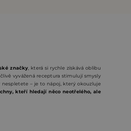
ské značky
, která si rychle získává oblibu
ečlivě vyvážená receptura stimulují smysly
nespletete – je to nápoj, který okouzluje
chny, kteří hledají něco neotřelého, ale