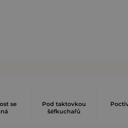
ost se
Pod taktovkou
Pocti
zná
šéfkuchařů