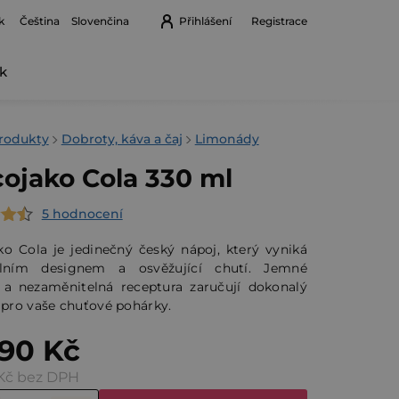
k
Přihlášení
Registrace
Čeština
Slovenčina
k
Nákupní
košík
rodukty
Dobroty, káva a čaj
Limonády
ojako Cola 330 ml
5 hodnocení
rné
cení
ko Cola je jedinečný český nápoj, který vyniká
ktu
álním designem a osvěžující chutí. Jemné
í a nezaměnitelná receptura zaručují dokonalý
 pro vaše chuťové pohárky.
,90 Kč
Kč bez DPH
ček.