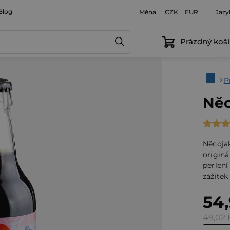
Blog
Měna
Jazy
CZK
EUR
Prázdný koší
Domů
P
Něc
Průmě
hodno
Něcoja
produ
origin
perlen
je
zážitek
4,6
z
54
5
49,02 
hvězdi