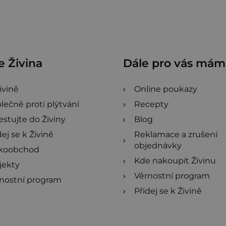
 Živina
Dále pro vás má
ivině
Online poukazy
lečně proti plýtvání
Recepty
estujte do Živiny
Blog
dej se k Živině
Reklamace a zrušení
objednávky
lkoobchod
Kde nakoupit Živinu
jekty
Věrnostní program
nostní program
Přidej se k Živině