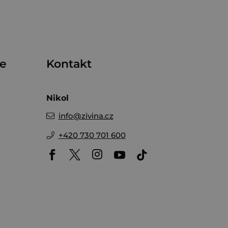
me
Kontakt
Nikol
info
@
zivina.cz
+420 730 701 600