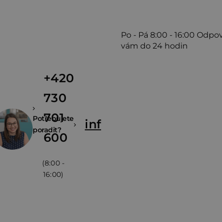
Po - Pá
8:00 - 16:00
Odpo
vám do 24 hodin
+420
730
701
Potřebujete
info@zivina.cz
poradit?
600
(8:00 -
16:00)