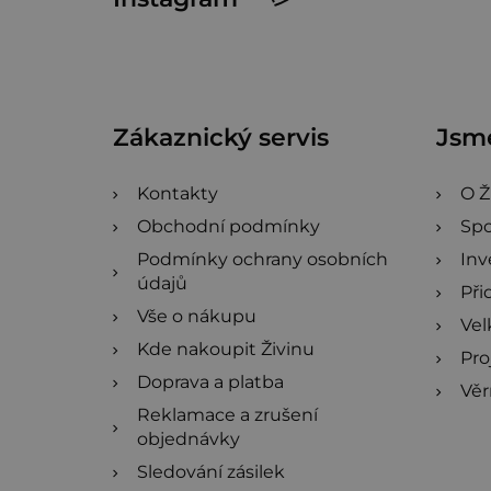
á
p
a
Zákaznický servis
Jsme
t
í
Kontakty
O Ž
Obchodní podmínky
Spo
Podmínky ochrany osobních
Inv
údajů
Při
Vše o nákupu
Ve
Kde nakoupit Živinu
Pro
Doprava a platba
Věr
Reklamace a zrušení
objednávky
Sledování zásilek