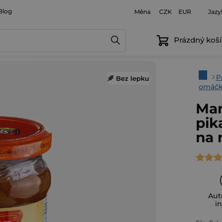
Blog
Měna
Jazy
CZK
EUR
Prázdný koší
Domů
P
Bez lepku
omáč
Man
pik
na 
Průmě
hodno
produ
Aut
je
i
4,8