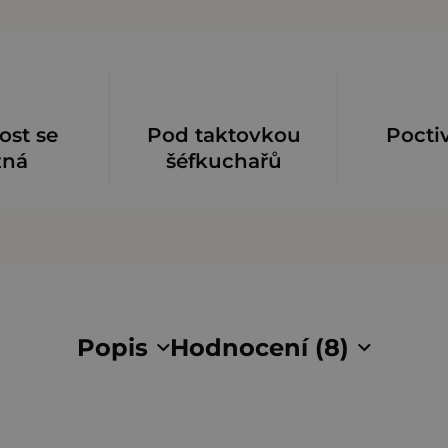
ost se
Pod taktovkou
Pocti
zná
šéfkuchařů
Popis
Hodnocení (8)