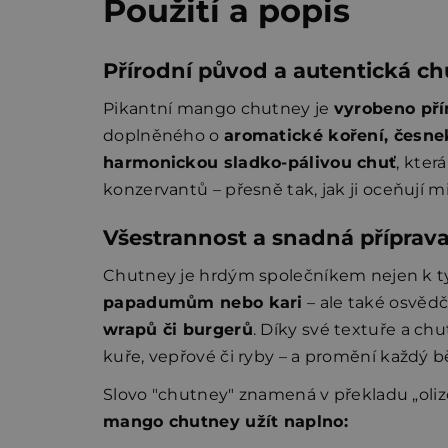
Použití a popis
Přírodní původ a autentická ch
Pikantní mango chutney je
vyrobeno pří
doplněného o
aromatické koření, česne
harmonickou sladko‑pálivou chuť
, kter
konzervantů – přesně tak, jak ji oceňují m
Všestrannost a snadná příprava 
Chutney je hrdým společníkem nejen k t
papadumům nebo kari
– ale také osvě
wrapů či burgerů
. Díky své textuře a chut
kuře, vepřové či ryby – a promění každý b
Slovo "chutney" znamená v překladu „oliz
mango chutney užít naplno: