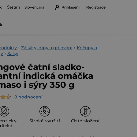
k
Přihlášení
Registrace
Čeština
Slovenčina
k
Nákupní
košík
rodukty
Zálivky, dipy a grilování
Kečupy a
ky
Salsy
gové čatní sladko-
antní indická omáčka
maso i sýry 350 g
8 hodnocení
rné
cení
ktu
enticky
Široké využití
Čisté složení
ndická