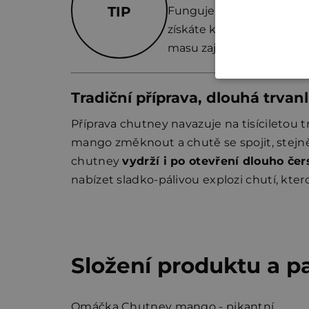
TIP
Funguje i jako rychlá gla
získáte krásně lesklou, 
masu zajímavý chuťový ko
Tradiční příprava, dlouhá trvanl
Příprava chutney navazuje na tisíciletou t
mango změknout a chutě se spojit, stejn
chutney
vydrží i po otevření dlouho čer
nabízet sladko‑pálivou explozi chutí, ktero
Složení produktu a p
Omáčka Chutney mango - pikantní