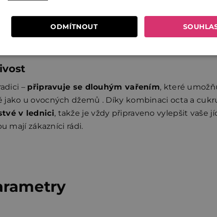
zura – potřete maso během posledních minut grilování a
karamelizovanou krustu s jemnou pikantností. Chutney d
ODMÍTNOUT
SOUHLA
ntrast a šťavnatost.
ivost
radici –
připravuje se dlouhým vařením
, které umožň
ě jako u ovocných džemů . Díky kombinaci octa a cukr
stvé v lednici
, takže je vždy připraveno vylepšit vaše jí
u mají zákazníci rádi.
arametry