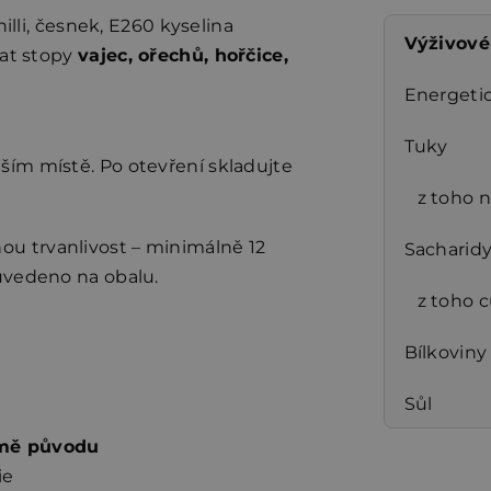
illi, česnek, E260 kyselina
Výživové
vat stopy
vajec, ořechů, hořčice,
Energeti
Tuky
ím místě. Po otevření skladujte
z toho 
u trvanlivost – minimálně 12
Sacharid
uvedeno na obalu.
z toho 
Bílkoviny
Sůl
mě původu
ie