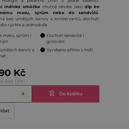
 mango a pikantní chilli v jedné sklenici.
ní indická omáčka
chutná skvěle jako
dip ke
vanému masu, sýrům nebo do sendvičů
.
ček.
ná bez umělých barviv a konzervantů, dochutí
ídlo rychle a jednoduše.
k masu, sýrům i
Dochutí sendviče i
krům
grilování
umělých barviv a
Vyrobeno přímo v Indii
mat
90 Kč
Kč bez DPH
Do košíku
lídat