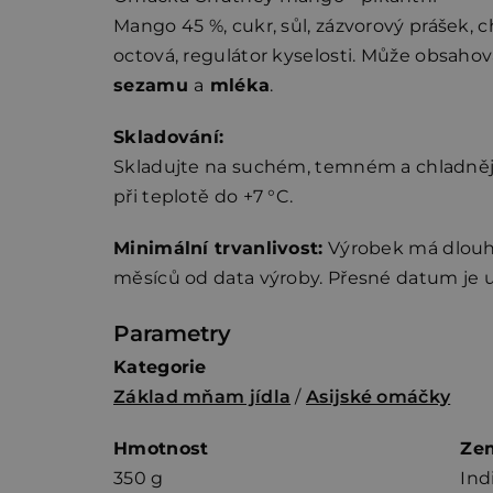
Mango 45 %, cukr, sůl, zázvorový prášek, ch
octová, regulátor kyselosti. Může obsaho
sezamu
a
mléka
.
Skladování:
Skladujte na suchém, temném a chladnějš
při teplotě do +7 °C.
Minimální trvanlivost:
Výrobek má dlouho
měsíců od data výroby. Přesné datum je 
Parametry
Kategorie
Základ mňam jídla
/
Asijské omáčky
Hmotnost
Ze
350 g
Ind