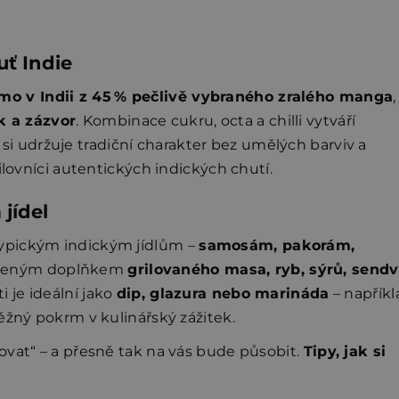
uť Indie
mo v Indii z 45 % pečlivě vybraného zralého manga
,
k a zázvor
. Kombinace cukru, octa a chilli vytváří
á si udržuje tradiční charakter bez umělých barviv a
ilovníci autentických indických chutí.
jídel
ypickým indickým jídlům –
samosám, pakorám,
dčeným doplňkem
grilovaného masa, ryb, sýrů, sendv
i je ideální jako
dip, glazura nebo marináda
– napříkl
ěžný pokrm v kulinářský zážitek.
ovat“ – a přesně tak na vás bude působit.
Tipy, jak si