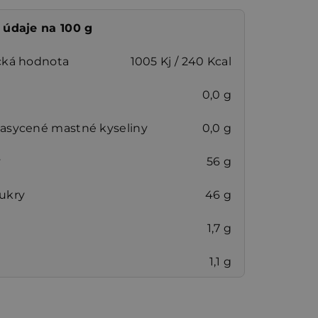
 údaje na 100 g
cká hodnota
1005 Kj / 240 Kcal
0,0 g
nasycené mastné kyseliny
0,0 g
y
56 g
cukry
46 g
1,7 g
1,1 g