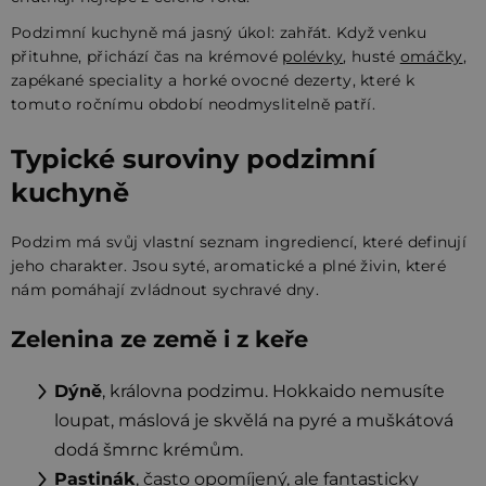
Podzimní kuchyně má jasný úkol: zahřát. Když venku
přituhne, přichází čas na krémové
polévky
, husté
omáčky
,
zapékané speciality a horké ovocné dezerty, které k
tomuto ročnímu období neodmyslitelně patří.
Typické suroviny podzimní
kuchyně
Podzim má svůj vlastní seznam ingrediencí, které definují
jeho charakter. Jsou syté, aromatické a plné živin, které
nám pomáhají zvládnout sychravé dny.
Zelenina ze země i z keře
Dýně
, královna podzimu. Hokkaido nemusíte
loupat, máslová je skvělá na pyré a muškátová
dodá šmrnc krémům.
Pastinák
, často opomíjený, ale fantasticky