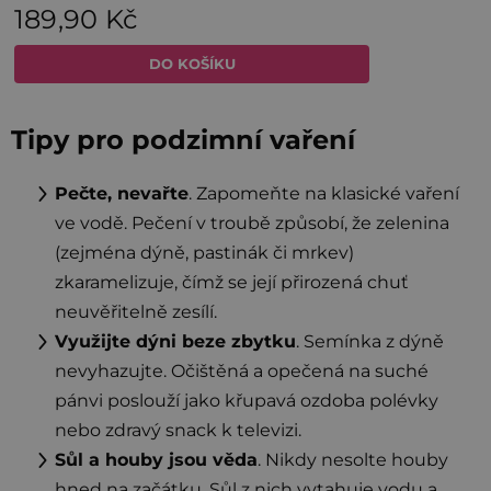
Tipy pro podzimní vaření
Pečte, nevařte
. Zapomeňte na klasické vaření
ve vodě. Pečení v troubě způsobí, že zelenina
(zejména dýně, pastinák či mrkev)
zkaramelizuje, čímž se její přirozená chuť
neuvěřitelně zesílí.
Využijte dýni beze zbytku
. Semínka z dýně
nevyhazujte. Očištěná a opečená na suché
pánvi poslouží jako křupavá ozdoba polévky
nebo zdravý snack k televizi.
Sůl a houby jsou věda
. Nikdy nesolte houby
hned na začátku. Sůl z nich vytahuje vodu a