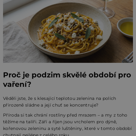
Proč je podzim skvělé období pro
vaření?
Věděli jste, že s klesající teplotou zelenina na polích
přirozeně sládne a její chuť se koncentruje?
Příroda si tak chrání rostliny před mrazem – a my z toho
těžíme na talíři. Září a říjen jsou vrcholem pro dýně,
kořenovou zeleninu a syté luštěniny, které v tomto období
chutnají nejlépe z celého roku.