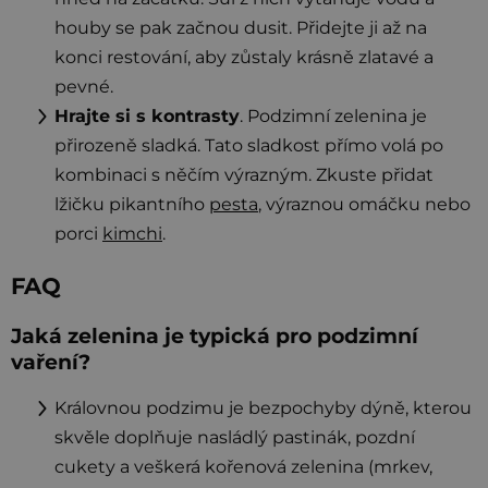
houby se pak začnou dusit. Přidejte ji až na
konci restování, aby zůstaly krásně zlatavé a
pevné.
Hrajte si s kontrasty
. Podzimní zelenina je
přirozeně sladká. Tato sladkost přímo volá po
kombinaci s něčím výrazným. Zkuste přidat
lžičku pikantního
pesta
, výraznou omáčku nebo
porci
kimchi
.
FAQ
Jaká zelenina je typická pro podzimní
vaření?
Královnou podzimu je bezpochyby dýně, kterou
skvěle doplňuje nasládlý pastinák, pozdní
cukety a veškerá kořenová zelenina (mrkev,