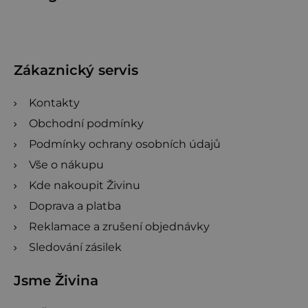
á
p
a
t
Zákaznický servis
í
Kontakty
Obchodní podmínky
Podmínky ochrany osobních údajů
Vše o nákupu
Kde nakoupit Živinu
Doprava a platba
Reklamace a zrušení objednávky
Sledování zásilek
Jsme Živina