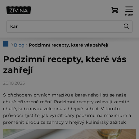
Přejít
na
Nákupní
obsah
košík
Domů
Blog
Podzimní recepty, které vás zahřejí
Podzimní recepty, které vás
zahřejí
20.10.2025
S příchodem prvních mrazíků a barevného listí se naše
chutě přirozeně mění. Podzimní recepty oslavují zemité
chutě, kořenovou zeleninu a hřejivé koření. V tomto
průvodci zjistíte, jak využít dary podzimu na maximum a
proměnit úrodu ze zahrady v hřejivý kulinářský zážitek.