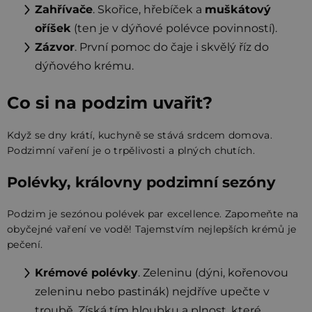
Zahřívače
. Skořice, hřebíček a
muškátový
oříšek
(ten je v dýňové polévce povinností).
Zázvor
. První pomoc do čaje i skvělý říz do
dýňového krému.
Co si na podzim uvařit?
Když se dny krátí, kuchyně se stává srdcem domova.
Podzimní vaření je o trpělivosti a plných chutích.
Polévky, královny podzimní sezóny
Podzim je sezónou polévek par excellence. Zapomeňte na
obyčejné vaření ve vodě! Tajemstvím nejlepších krémů je
pečení.
Krémové polévky
. Zeleninu (dýni, kořenovou
zeleninu nebo pastinák) nejdříve upečte v
troubě. Získá tím hloubku a plnost, které