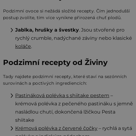
Podzimní ovoce si nežádá složité recepty. Čím jednodušší
postup zvolíte, tím více vynikne přirozená chuť plodů.
Jablka, hrušky a švestky
. Jsou stvořené pro
rychlý crumble, nadýchané záviny nebo klasické
koláče
.
Podzimní recepty od Živiny
Tady najdete podzimní recepty, které staví na sezónních
surovinách a poctivých ingrediencích:
Pastináková polévka s shiitake pestem
–
krémová polévka z pečeného pastináku s jemně
nasládlou chutí, dokončená lžičkou Pesta
shiitake
Krémová polévka z červené čočky
– rychlá a sytá