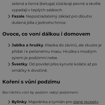
zelená a černá (beluga) zůstávají pevné a skvěle
vypadají v teplých salátech.
Fazole
. Nepostradatelný základ pro dlouho
dušená jídla z jednoho hrnce.
Ovoce, co voní dálkou i domovem
Jablka a hrušky
. Klasika do závinů, ale zkuste je
přidat i k pečenému masu. Hruška s modrým
sýrem je podzimní nebe.
Švestky
. Od povidel přes kynuté koláče až po
omáčky k divočině.
Koření s vůní podzimu
Bez těchto vůní by podzim nebyl podzimem:
Bylinky
. Majoránka a tymián pro
slané recepty
.