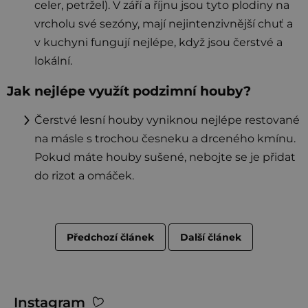
celer, petržel). V září a říjnu jsou tyto plodiny na
vrcholu své sezóny, mají nejintenzivnější chuť a
v kuchyni fungují nejlépe, když jsou čerstvé a
lokální.
Jak nejlépe využít podzimní houby?
Čerstvé lesní houby vyniknou nejlépe restované
na másle s trochou česneku a drceného kmínu.
Pokud máte houby sušené, nebojte se je přidat
do rizot a omáček.
Předchozí článek
Další článek
Z
Instagram