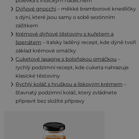
polévka s indickým nádechem
Dýňové gnocchi
– měkké bramborové knedlíčky
s dýní, které jsou samy o sobě sezónním
zážitkem
Krémové dýňové těstoviny s kuřetem a
špenátem
– italsky laděný recept, kde dýně tvoří
základ krémové omáčky
Cuketové lasagne s boloňskou omáčkou
–
rychlý podzimní recept, kde cuketa nahrazuje
klasické těstoviny
Rychlý koláč s hruškou a lískovým krémem
–
šťavnatý podzimní koláč, který zvládnete
připravit bez složité přípravy