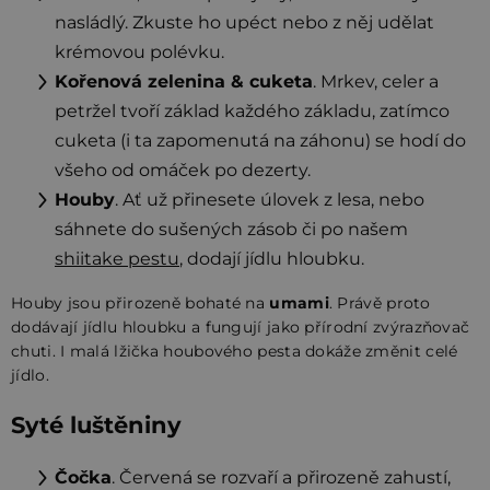
nasládlý. Zkuste ho upéct nebo z něj udělat
krémovou polévku.
Kořenová zelenina & cuketa
. Mrkev, celer a
petržel tvoří základ každého základu, zatímco
cuketa (i ta zapomenutá na záhonu) se hodí do
všeho od omáček po dezerty.
Houby
. Ať už přinesete úlovek z lesa, nebo
sáhnete do sušených zásob či po našem
shiitake pestu
, dodají jídlu hloubku.
Houby jsou přirozeně bohaté na
umami
. Právě proto
dodávají jídlu hloubku a fungují jako přírodní zvýrazňovač
chuti. I malá lžička houbového pesta dokáže změnit celé
jídlo.
Syté luštěniny
Čočka
. Červená se rozvaří a přirozeně zahustí,