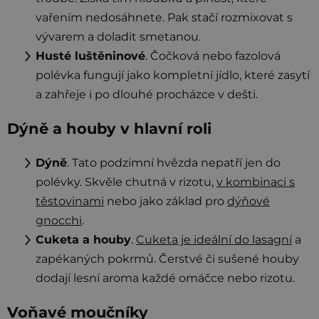
vařením nedosáhnete. Pak stačí rozmixovat s
vývarem a doladit smetanou.
Husté luštěninové
. Čočková nebo fazolová
polévka fungují jako kompletní jídlo, které zasytí
a zahřeje i po dlouhé procházce v dešti.
Dýně a houby v hlavní roli
Dýně
. Tato podzimní hvězda nepatří jen do
polévky. Skvěle chutná v rizotu,
v kombinaci s
těstovinami
nebo jako základ pro
dýňové
gnocchi
.
Cuketa a houby
.
Cuketa je ideální do lasagní
a
zapékaných pokrmů. Čerstvé či sušené houby
dodají lesní aroma každé omáčce nebo rizotu.
Voňavé moučníky