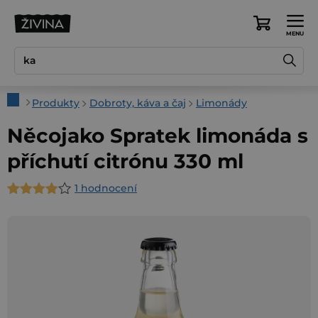
Přejít
na
Nákupní
obsah
košík
Domů
Produkty
Dobroty, káva a čaj
Limonády
Něcojako Spratek limonáda s
příchutí citrónu 330 ml
1 hodnocení
Průměrné
hodnocení
produktu
je
4,0
z
5