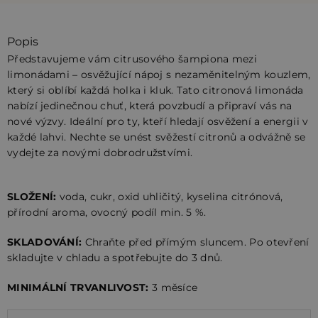
Popis
Představujeme vám citrusového šampiona mezi
limonádami – osvěžující nápoj s nezaměnitelným kouzlem,
který si oblíbí každá holka i kluk. Tato citronová limonáda
nabízí jedinečnou chuť, která povzbudí a připraví vás na
nové výzvy. Ideální pro ty, kteří hledají osvěžení a energii v
každé lahvi. Nechte se unést svěžestí citronů a odvážně se
vydejte za novými dobrodružstvími.
SLOŽENÍ:
voda, cukr, oxid uhličitý, kyselina citrónová,
přírodní aroma, ovocný podíl min. 5 %.
SKLADOVÁNÍ:
Chraňte před přímým sluncem. Po otevření
skladujte v chladu a spotřebujte do 3 dnů.
MINIMÁLNÍ TRVANLIVOST:
3 měsíce