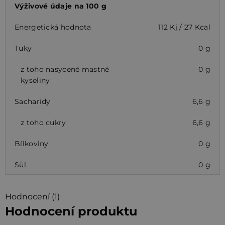
Výživové údaje na 100 g
Energetická hodnota
112 Kj / 27 Kcal
Tuky
0 g
z toho nasycené mastné
0 g
kyseliny
Sacharidy
6,6 g
z toho cukry
6,6 g
Bílkoviny
0 g
Sůl
0 g
Hodnocení (1)
Hodnocení produktu