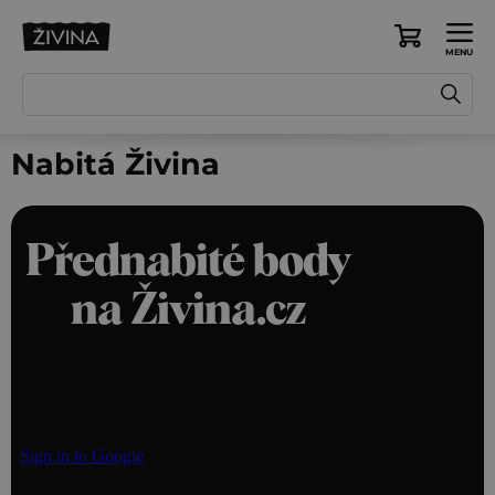
Přejít
na
Nákupní
obsah
košík
Nabitá Živina
Přednabité body
na Živina.cz