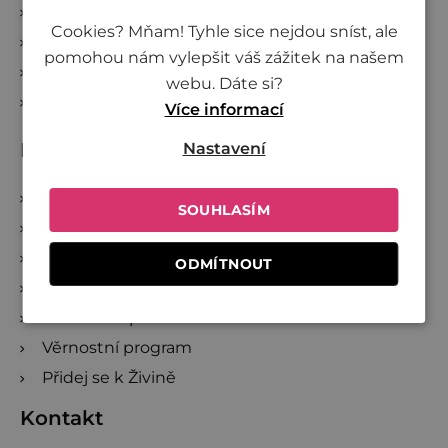
Přidej se k Živině
Cookies? Mňam! Tyhle sice nejdou sníst, ale
Velkoobchod
pomohou nám vylepšit váš zážitek na našem
Projekty
webu. Dáte si?
Věrnostní program
Více informací
Dále pro vás máme
Nastavení
Online poukazy
SOUHLASÍM
Recepty
Blog
ODMÍTNOUT
Reklamace a zrušení objednávky
Kde nakoupit Živinu
Věrnostní program
Přidej se k Živině
Kontakt