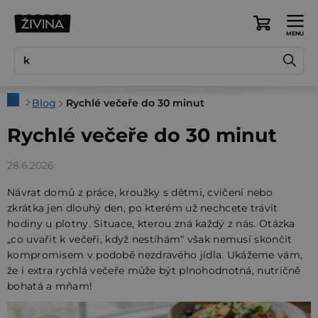
Přejít
na
Nákupní
obsah
košík
Domů
Blog
Rychlé večeře do 30 minut
Rychlé večeře do 30 minut
28.6.2026
Návrat domů z práce, kroužky s dětmi, cvičení nebo
zkrátka jen dlouhý den, po kterém už nechcete trávit
hodiny u plotny. Situace, kterou zná každý z nás. Otázka
„co uvařit k večeři, když nestíhám“ však nemusí skončit
kompromisem v podobě nezdravého jídla. Ukážeme vám,
že i extra rychlá večeře může být plnohodnotná, nutričně
bohatá a mňam!