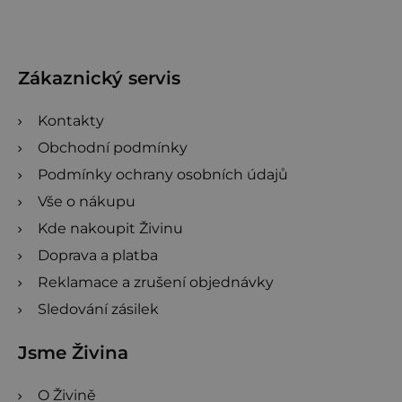
p
a
t
Zákaznický servis
í
Kontakty
Obchodní podmínky
Podmínky ochrany osobních údajů
Vše o nákupu
Kde nakoupit Živinu
Doprava a platba
Reklamace a zrušení objednávky
Sledování zásilek
Jsme Živina
O Živině